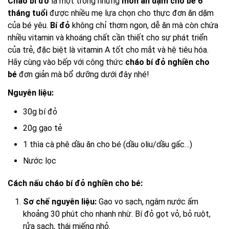
Cháo bí đỏ
là một trong những
món ăn dặm cho bé 6
tháng tuổi
được nhiều mẹ lựa chọn cho thực đơn ăn dặm
của bé yêu.
Bí đỏ
không chỉ thơm ngon, dễ ăn mà còn chứa
nhiều vitamin và khoáng chất cần thiết cho sự phát triển
của trẻ, đặc biệt là vitamin A tốt cho mắt và hệ tiêu hóa.
Hãy cùng vào bếp với công thức
cháo bí đỏ nghiền cho
bé
đơn giản mà bổ dưỡng dưới đây nhé!
Nguyên liệu:
30g bí đỏ
20g gạo tẻ
1 thìa cà phê dầu ăn cho bé (dầu oliu/dầu gấc…)
Nước lọc
Cách nấu cháo bí đỏ nghiền cho bé:
Sơ chế nguyên liệu:
Gạo vo sạch, ngâm nước ấm
khoảng 30 phút cho nhanh nhừ. Bí đỏ gọt vỏ, bỏ ruột,
rửa sạch, thái miếng nhỏ.