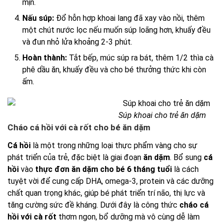
mịn.
Nấu súp:
Đổ hỗn hợp khoai lang đã xay vào nồi, thêm
một chút nước lọc nếu muốn súp loãng hơn, khuấy đều
và đun nhỏ lửa khoảng 2-3 phút.
Hoàn thành:
Tắt bếp, múc súp ra bát, thêm 1/2 thìa cà
phê dầu ăn, khuấy đều và cho bé thưởng thức khi còn
ấm.
Súp khoai cho trẻ ăn dặm
Cháo cá hồi với cà rốt cho bé ăn dặm
Cá hồi
là một trong những loại thực phẩm vàng cho sự
phát triển của trẻ, đặc biệt là giai đoạn
ăn dặm
. Bổ sung
cá
hồi
vào
thực đơn ăn dặm cho bé 6 tháng tuổi
là cách
tuyệt vời để cung cấp DHA, omega-3, protein và các dưỡng
chất quan trọng khác, giúp bé phát triển trí não, thị lực và
tăng cường sức đề kháng. Dưới đây là công thức
cháo cá
hồi với cà rốt
thơm ngon, bổ dưỡng mà vô cùng dễ làm