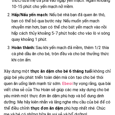
thức/sữa mẹ đã pha vào ngập yến mạch. Ngâm khoảng
10-15 phút cho yến mạch nở mềm.
Hấp/Nấu yến mạch:
Nếu bé nhà bạn đã quen ăn thô,
bạn có thể bỏ qua bước này. Nếu muốn yến mạch
nhuyễn mịn hơn, bạn có thể cho bát yến mạch vào nồi
hấp cách thủy khoảng 5-7 phút hoặc cho vào lò vi sóng
quay khoảng 1 phút.
Hoàn thành:
Sau khi yến mạch đã mềm, thêm 1/2 thìa
cà phê dầu ăn cho bé, trộn đều và cho bé thưởng thức
khi còn ấm.
Xây dựng một
thực ăn dặm cho bé 6 tháng tuổi
không chỉ
giúp bé yêu phát triển toàn diện mà còn tạo cho bé thói
quen ăn uống lành mạnh từ sớm.
Ebeoi
hy vọng rằng, qua bài
viết chia sẻ của Thu Hoàn sẽ giúp các mẹ xây dựng cho bé
yêu mình một thực đơn ăn dặm phù hợp và bổ dung dinh
dưỡng. Mẹ hãy kiên nhẫn và lắng nghe nhu cầu của bé để có
thể điều chỉnh
thực đơn ăn dặm
phù hợp nhất nhé. Chúc
mẹ và bé có những bữa ăn vui vẻ và bổ dưỡng!