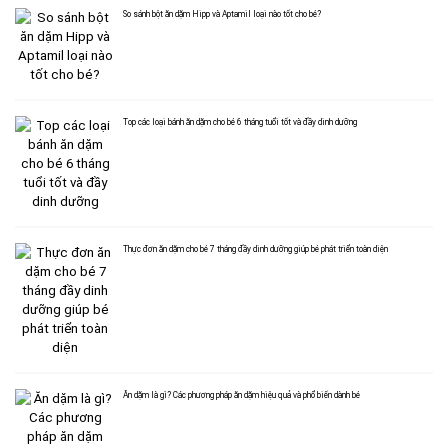
So sánh bột ăn dặm Hipp và Aptamil loại nào tốt cho bé?
Top các loại bánh ăn dặm cho bé 6 tháng tuổi tốt và đầy dinh dưỡng
Thực đơn ăn dặm cho bé 7 tháng đầy dinh dưỡng giúp bé phát triển toàn diện
Ăn dặm là gì? Các phương pháp ăn dặm hiệu quả và phổ biến dành bé