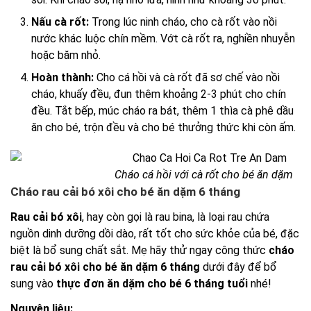
Nấu cà rốt:
Trong lúc ninh cháo, cho cà rốt vào nồi
nước khác luộc chín mềm. Vớt cà rốt ra, nghiền nhuyễn
hoặc băm nhỏ.
Hoàn thành:
Cho cá hồi và cà rốt đã sơ chế vào nồi
cháo, khuấy đều, đun thêm khoảng 2-3 phút cho chín
đều. Tắt bếp, múc cháo ra bát, thêm 1 thìa cà phê dầu
ăn cho bé, trộn đều và cho bé thưởng thức khi còn ấm.
Cháo cá hồi với cà rốt cho bé ăn dặm
Cháo rau cải bó xôi cho bé ăn dặm 6 tháng
Rau cải bó xôi
, hay còn gọi là rau bina, là loại rau chứa
nguồn dinh dưỡng dồi dào, rất tốt cho sức khỏe của bé, đặc
biệt là bổ sung chất sắt. Mẹ hãy thử ngay công thức
cháo
rau cải bó xôi cho bé ăn dặm 6 tháng
dưới đây để bổ
sung vào
thực đơn ăn dặm cho bé 6 tháng tuổi
nhé!
Nguyên liệu: