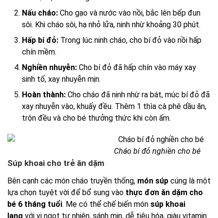
Nấu cháo:
Cho gạo và nước vào nồi, bắc lên bếp đun
sôi. Khi cháo sôi, hạ nhỏ lửa, ninh nhừ khoảng 30 phút.
Hấp bí đỏ:
Trong lúc ninh cháo, cho bí đỏ vào nồi hấp
chín mềm.
Nghiền nhuyễn:
Cho bí đỏ đã hấp chín vào máy xay
sinh tố, xay nhuyễn mịn.
Hoàn thành:
Cho cháo đã ninh nhừ ra bát, múc bí đỏ đã
xay nhuyễn vào, khuấy đều. Thêm 1 thìa cà phê dầu ăn,
trộn đều và cho bé thưởng thức khi còn ấm.
Cháo bí đỏ nghiền cho bé
Súp khoai cho trẻ ăn dặm
Bên cạnh các món cháo truyền thống,
món súp
cúng là một
lựa chọn tuyệt vời để bổ sung vào
thực đơn ăn dặm cho
bé 6 tháng tuổi
. Mẹ có thể chế biến món
súp khoai
lang
với vị ngọt tự nhiên, sánh mịn, dễ tiêu hóa, giàu vitamin