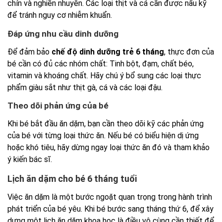
chín và nghiền nhuyễn. Các loại thịt và cá cần được nấu kỹ
để tránh nguy cơ nhiễm khuẩn.
Đáp ứng nhu cầu dinh dưỡng
Để đảm bảo
chế độ dinh dưỡng trẻ 6 tháng
, thực đơn của
bé cần có đủ các nhóm chất: Tinh bột, đạm, chất béo,
vitamin và khoáng chất. Hãy chú ý bổ sung các loại thực
phẩm giàu sắt như thịt gà, cá và các loại đậu.
Theo dõi phản ứng của bé
Khi bé bắt đầu ăn dặm, bạn cần theo dõi kỹ các phản ứng
của bé với từng loại thức ăn. Nếu bé có biểu hiện dị ứng
hoặc khó tiêu, hãy dừng ngay loại thức ăn đó và tham khảo
ý kiến bác sĩ.
Lịch ăn dặm cho bé 6 tháng tuổi
Việc ăn dặm là một bước ngoặt quan trọng trong hành trình
phát triển của bé yêu. Khi bé bước sang tháng thứ 6, để xây
dựng một lịch ăn dặm khoa học là điều vô cùng cần thiết để