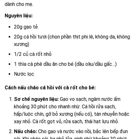
dành cho mẹ.
Nguyên liệu:
20g gạo tẻ
20g cá hồi tươi (chọn phần thịt phi lê, không da, không
xương)
1/2 củ cà rốt nhỏ
1 thìa cà phê dầu ăn cho bé (dầu oliu/dầu gấc…)
Nước lọc
Cách nấu cháo cá hồi với cà rốt cho bé:
Sơ chế nguyên liệu:
Gạo vo sạch, ngâm nước ấm
khoảng 30 phút cho nhanh nhừ. Cá hồi rửa sạch,
hấp/luộc chín, gỡ bỏ xương (nếu có), tán nhuyễn hoặc
xay nhỏ. Cà rốt gọt vỏ, rửa sạch, thái hạt lựu nhỏ.
Nấu cháo:
Cho gạo và nước vào nồi, bắc lên bếp đun
sôi. Khi cháo sôi, hạ nhỏ lửa, ninh nhừ khoảng 30 phút.