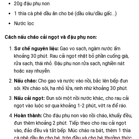
20g đậu phụ non
1 thìa cà phê dầu ăn cho bé (dầu oliu/dầu gấc…)
Nước lọc
Cách nấu cháo cải ngọt và đậu phụ non:
Sơ chế nguyên liệu:
Gạo vo sạch, ngâm nước ấm
khoảng 30 phút. Rau cải ngọt nhặt bỏ phần cuống già,
rửa sạch, thái nhỏ. Đậu phụ non rửa sạch, nghiền nát
hoặc xay nhuyễn.
Nấu cháo:
Cho gạo và nước vào nồi, bắc lên bếp đun
sôi. Khi cháo sôi, hạ nhỏ lửa, ninh nhừ khoảng 30 phút.
Nấu cải ngọt:
Đun sôi một nồi nước khác, cho rau cải
ngọt vào luộc sơ qua khoảng 1-2 phút, vớt ra để ráo.
Hoàn thành:
Cho đậu phụ non vào nồi cháo, khuấy đều,
đun thêm khoảng 2 phút. Tiếp theo cho rau cải ngọt
vào, đảo đều và tắt bếp. Múc cháo ra bát, thêm 1 thìa
cà phê dầu ăn cho bé, trộn đều và cho bé thưởng thức