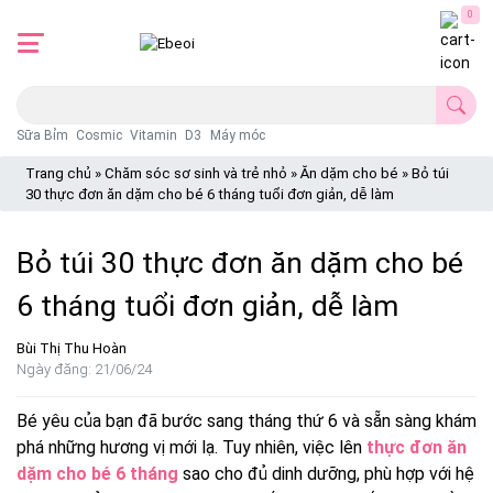
0
Sữa Bỉm
Cosmic
Vitamin
D3
Máy móc
Trang chủ
»
Chăm sóc sơ sinh và trẻ nhỏ
»
Ăn dặm cho bé
»
Bỏ túi
30 thực đơn ăn dặm cho bé 6 tháng tuổi đơn giản, dễ làm
Bỏ túi 30 thực đơn ăn dặm cho bé
6 tháng tuổi đơn giản, dễ làm
Bùi Thị Thu Hoàn
Ngày đăng: 21/06/24
Bé yêu của bạn đã bước sang tháng thứ 6 và sẵn sàng khám
phá những hương vị mới lạ. Tuy nhiên, việc lên
thực đơn ăn
dặm cho bé 6 tháng
sao cho đủ dinh dưỡng, phù hợp với hệ