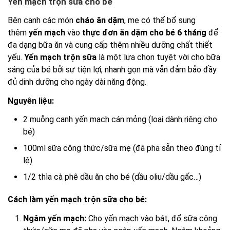
Yến mạch trộn sữa cho bé
Bên cạnh các món
cháo ăn dặm
, mẹ có thể bổ sung
thêm
yến mạch
vào
thực đơn ăn dặm cho bé 6 tháng
để
đa dạng bữa ăn và cung cấp thêm nhiều dưỡng chất thiết
yếu.
Yến mạch trộn sữa
là một lựa chọn tuyệt vời cho bữa
sáng của bé bởi sự tiện lợi, nhanh gọn mà vẫn đảm bảo đầy
đủ dinh dưỡng cho ngày dài năng động.
Nguyên liệu:
2 muỗng canh yến mạch cán mỏng (loại dành riêng cho
bé)
100ml sữa công thức/sữa mẹ (đã pha sẵn theo đúng tỉ
lệ)
1/2 thìa cà phê dầu ăn cho bé (dầu oliu/dầu gấc…)
Cách làm yến mạch trộn sữa cho bé:
Ngâm yến mạch:
Cho yến mạch vào bát, đổ sữa công