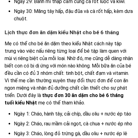
Ngày 29: Bánh mì thập cẩm cùng cà rốt luộc và kiwi.
Ngày 30: Măng tây hấp, đậu đũa và cà rốt hấp, kèm dưa
chuột.
Lịch thực đơn ăn dặm kiểu Nhật cho bé 6 tháng
Mẹ có thể cho bé ăn dặm theo kiểu Nhật cách này tập
trung vào việc nấu riêng từng loại để bé tập làm quen với
mùi vị riêng biệt của mỗi loại. Nhờ đó, mẹ cũng dễ dàng nhận
biết con có bị dị ứng với món nào không. Mỗi bữa ăn của bé
đều cần có đủ 3 nhóm chất: tinh bột, chất đạm và vitamin.
Vì thế mẹ cần thường xuyên thay đổi thực đơn để con ăn
ngon miệng và nhận đủ dưỡng chất cần thiết cho sự phát
triển. Dưới đây là
thực đơn 30 ăn dặm cho bé 6 tháng
tuổi kiểu Nhật
mẹ có thể tham khảo.
Ngày 1: Cháo, hành tây, cải chíp, dầu oliu + nước ép táo
Ngày 2: Cháo, rau mầm cải ngọt, cà chua + nước ép nho
Ngày 3: Cháo, lòng đỏ trứng gà, dầu oliu + nước ép lê