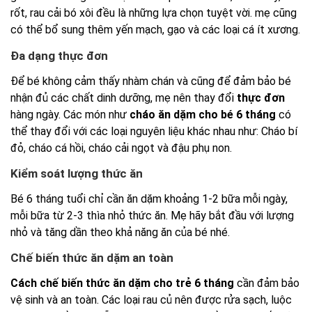
rốt, rau cải bó xôi đều là những lựa chọn tuyệt vời. mẹ cũng
có thể bổ sung thêm yến mạch, gạo và các loại cá ít xương.
Đa dạng thực đơn
Để bé không cảm thấy nhàm chán và cũng để đảm bảo bé
nhận đủ các chất dinh dưỡng, mẹ nên thay đổi
thực đơn
hàng ngày. Các món như
cháo ăn dặm cho bé 6 tháng
có
thể thay đổi với các loại nguyên liệu khác nhau như: Cháo bí
đỏ, cháo cá hồi, cháo cải ngọt và đậu phụ non.
Kiểm soát lượng thức ăn
Bé 6 tháng tuổi chỉ cần ăn dặm khoảng 1-2 bữa mỗi ngày,
mỗi bữa từ 2-3 thìa nhỏ thức ăn. Mẹ hãy bắt đầu với lượng
nhỏ và tăng dần theo khả năng ăn của bé nhé.
Chế biến thức ăn dặm an toàn
Cách chế biến thức ăn dặm cho trẻ 6 tháng
cần đảm bảo
vệ sinh và an toàn. Các loại rau củ nên được rửa sạch, luộc