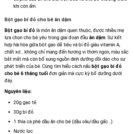
khi còn ấm.
Bột gạo bí đỏ cho bé ăn dặm
Bột gạo bí đỏ
là món ăn dặm quen thuộc, được nhiều mẹ
lựa chọn cho bé yêu trong giai đoạn đầu
ăn dặm
. Sự kết
hợp hài hòa giữa bột gạo dễ tiêu và bí đỏ giàu vitamin A,
chất xơ… không chỉ mang đến hương vị thơm ngon, màu sắc
bắt mắt mà còn bổ sung nguồn dinh dưỡng dồi dào cho sự
phát triển của bé. Cùng tìm hiểu cách nấu
bột gạo bí đỏ
cho bé 6 tháng tuổi
đơn giản mà cực kỳ bổ dưỡng dưới
đây.
Nguyên liệu:
20g gạo tẻ
30g bí đỏ
1 thìa cà phê dầu ăn cho bé (dầu oliu/dầu gấc…)
Nước lọc