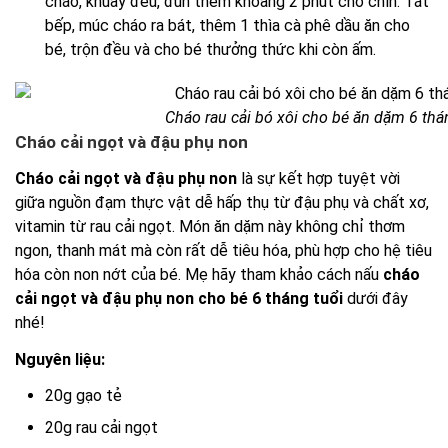
cháo, khuấy đều, đun thêm khoảng 2 phút cho chín. Tắt
bếp, múc cháo ra bát, thêm 1 thìa cà phê dầu ăn cho
bé, trộn đều và cho bé thưởng thức khi còn ấm.
Cháo rau cải bó xôi cho bé ăn dặm 6 thá
Cháo cải ngọt và đậu phụ non
Cháo cải ngọt và đậu phụ non
là sự kết hợp tuyệt vời
giữa nguồn đạm thực vật dễ hấp thụ từ đậu phụ và chất xơ,
vitamin từ rau cải ngọt. Món ăn dặm này không chỉ thơm
ngon, thanh mát mà còn rất dễ tiêu hóa, phù hợp cho hệ tiêu
hóa còn non nớt của bé. Mẹ hãy tham khảo cách nấu
cháo
cải ngọt và đậu phụ non cho bé 6 tháng tuổi
dưới đây
nhé!
Nguyên liệu:
20g gạo tẻ
20g rau cải ngọt