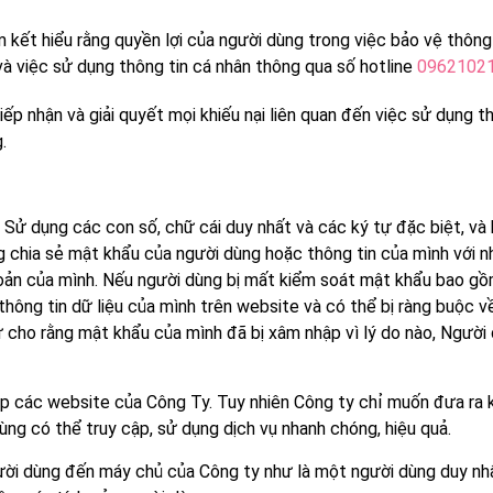
 kết hiểu rằng quyền lợi của người dùng trong việc bảo vệ thông 
à việc sử dụng thông tin cá nhân thông qua số hotline
0962102
ếp nhận và giải quyết mọi khiếu nại liên quan đến việc sử dụng 
.
g. Sử dụng các con số, chữ cái duy nhất và các ký tự đặc biệt, 
 chia sẻ mật khẩu của người dùng hoặc thông tin của mình với n
ản của mình. Nếu người dùng bị mất kiểm soát mật khẩu bao gồm 
thông tin dữ liệu của mình trên website và có thể bị ràng buộc 
ứ cho rằng mật khẩu của mình đã bị xâm nhập vì lý do nào, Ngườ
 cập các website của Công Ty. Tuy nhiên Công ty chỉ muốn đưa r
ùng có thể truy cập, sử dụng dịch vụ nhanh chóng, hiệu quả.
gười dùng đến máy chủ của Công ty như là một người dùng duy nhấ