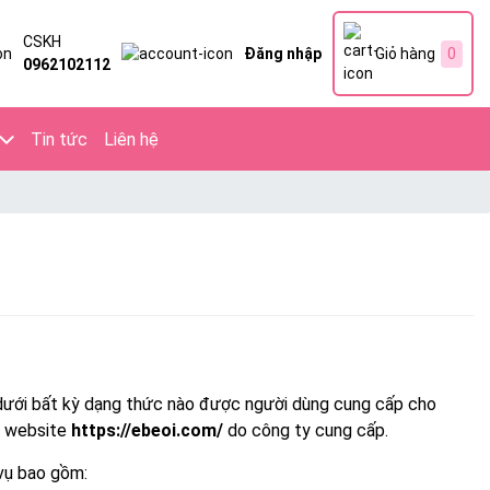
CSKH
Đăng nhập
Giỏ hàng
0
0962102112
Tin tức
Liên hệ
tin dưới bất kỳ dạng thức nào được người dùng cung cấp cho
ên website
https://ebeoi.com/
do công ty cung cấp.
vụ bao gồm: