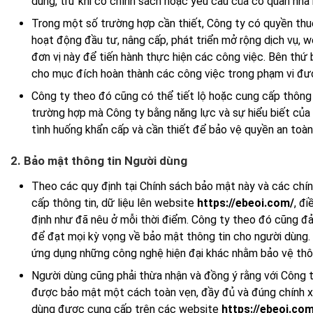
dùng, trừ khi có chính sách hoặc yêu cầu của cơ quan nhà 
Trong một số trường hợp cần thiết, Công ty có quyền thu
hoạt động đầu tư, nâng cấp, phát triển mở rộng dịch vụ, 
đơn vị này để tiến hành thực hiện các công việc. Bên th
cho mục đích hoàn thành các công việc trong phạm vi đư
Công ty theo đó cũng có thể tiết lộ hoặc cung cấp thông t
trường hợp mà Công ty bằng năng lực và sự hiểu biết của m
tình huống khẩn cấp và cần thiết để bảo vệ quyền an toàn 
2. Bảo mật thông tin Người dùng
Theo các quy định tại Chính sách bảo mật này và các chín
cấp thông tin, dữ liệu lên website
https://ebeoi.com/
, đ
định như đã nêu ở mỗi thời điểm. Công ty theo đó cũng đ
để đạt mọi kỳ vọng về bảo mật thông tin cho người dùng.
ứng dụng những công nghệ hiện đại khác nhằm bảo vệ thông
Người dùng cũng phải thừa nhận và đồng ý rằng với Công 
được bảo mật một cách toàn vẹn, đầy đủ và đúng chính xá
dùng được cung cấp trên các website
https://ebeoi.co