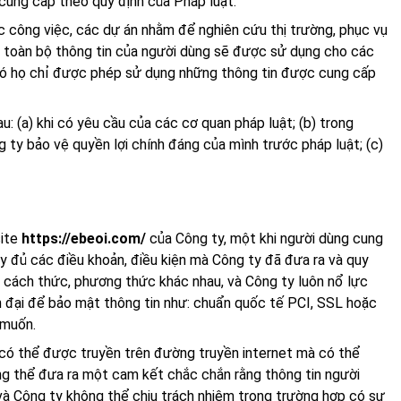
 cung cấp theo quy định của Pháp luật.
c công việc, các dự án nhằm để nghiên cứu thị trường, phục vụ
 toàn bộ thông tin của người dùng sẽ được sử dụng cho các
 đó họ chỉ được phép sử dụng những thông tin được cung cấp
: (a) khi có yêu cầu của các cơ quan pháp luật; (b) trong
 ty bảo vệ quyền lợi chính đáng của mình trước pháp luật; (c)
site
https://ebeoi.com/
của Công ty, một khi người dùng cung
ầy đủ các điều khoản, điều kiện mà Công ty đã đưa ra và quy
 cách thức, phương thức khác nhau, và Công ty luôn nổ lực
n đại để bảo mật thông tin như: chuẩn quốc tế PCI, SSL hoặc
 muốn.
 có thể được truyền trên đường truyền internet mà có thể
ng thể đưa ra một cam kết chắc chắn rằng thông tin người
à Công ty không thể chịu trách nhiệm trong trường hợp có sự