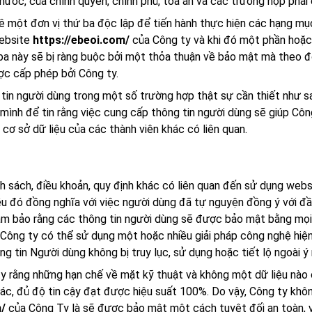
nước, của chính quyền, chính phủ, tòa án và các trường hợp phải
ê một đơn vị thứ ba độc lập để tiến hành thực hiện các hạng mụ
website
https://ebeoi.com/
của Công ty và khi đó một phần hoặc
ứ ba này sẽ bị ràng buộc bởi một thỏa thuận về bảo mật mà theo
ợc cấp phép bởi Công ty.
in người dùng trong một số trường hợp thật sự cần thiết như sau
ình để tin rằng việc cung cấp thông tin người dùng sẽ giúp Công
cơ sở dữ liệu của các thành viên khác có liên quan.
h sách, điều khoản, quy định khác có liên quan đến sử dụng web
iều đó đồng nghĩa với việc người dùng đã tự nguyện đồng ý với đ
ảm bảo rằng các thông tin người dùng sẽ được bảo mật bằng mọi
 Công ty có thể sử dụng một hoặc nhiều giải pháp công nghệ hiệ
 tin Người dùng không bị truy lục, sử dụng hoặc tiết lộ ngoài ý
ty rằng những hạn chế về mặt kỹ thuật và không một dữ liệu nào
c, đủ độ tin cậy đạt được hiệu suất 100%. Do vậy, Công ty khô
m/
của Công Ty là sẽ được bảo mật một cách tuyệt đối an toàn, v