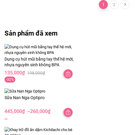
1
2
Sản phẩm đã xem
Dụng cụ hút mũi bằng tay thế hệ mới,
nhựa nguyên sinh không BPA
135,000
₫
198,000
₫
Giá
Giá
-32%
gốc
hiện
là:
tại
198,000₫.
là:
Sữa Nan Nga Optipro
135,000₫.
445,000
₫
–
260,000
₫
Khoảng
giá:
từ