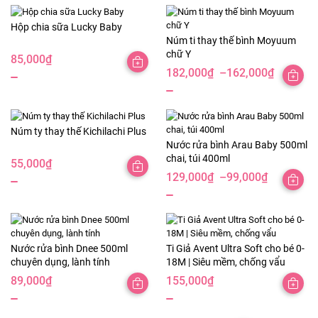
Hộp chia sữa Lucky Baby
Núm ti thay thế bình Moyuum
chữ Y
85,000
₫
182,000
₫
–
162,000
₫
Khoảng
giá:
từ
162,000₫
Núm ty thay thế Kichilachi Plus
Nước rửa bình Arau Baby 500ml
đến
chai, túi 400ml
55,000
₫
182,000₫
129,000
₫
–
99,000
₫
Khoảng
giá:
từ
99,000₫
Nước rửa bình Dnee 500ml
Ti Giả Avent Ultra Soft cho bé 0-
đến
chuyên dụng, lành tính
18M | Siêu mềm, chống vẩu
129,000₫
89,000
₫
155,000
₫