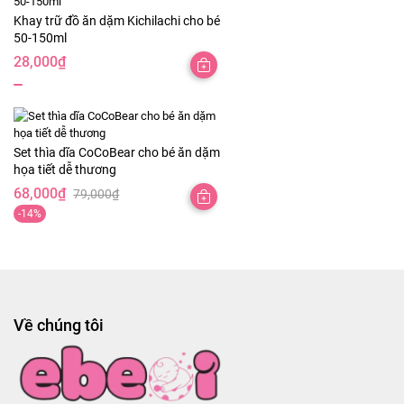
260,000₫
Khay trữ đồ ăn dặm Kichilachi cho bé
đến
50-150ml
445,000₫
28,000
₫
Set thìa dĩa CoCoBear cho bé ăn dặm
họa tiết dễ thương
68,000
₫
79,000
₫
Giá
Giá
-14%
gốc
hiện
là:
tại
79,000₫.
là:
68,000₫.
Về chúng tôi