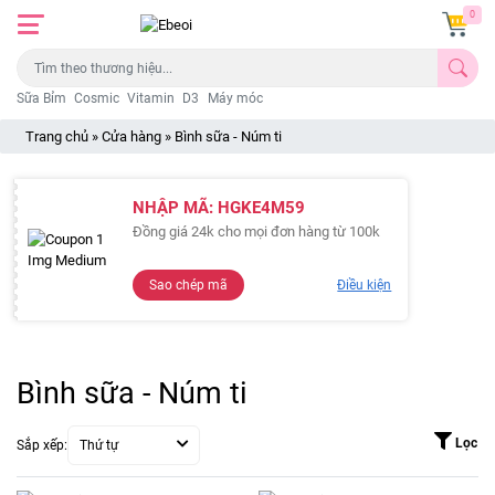
0
Sữa Bỉm
Cosmic
Vitamin
D3
Máy móc
Trang chủ
»
Cửa hàng
»
Bình sữa - Núm ti
NHẬP MÃ:
HGKE4M59
Đồng giá 24k cho mọi đơn hàng từ 100k
Sao chép mã
Điều kiện
Bình sữa - Núm ti
Lọc
Sắp xếp:
Thứ tự