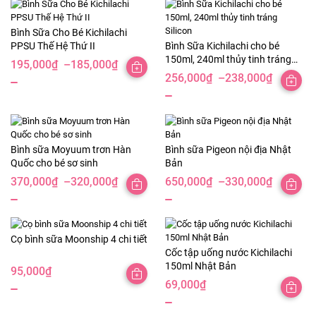
Bình Sữa Cho Bé Kichilachi
PPSU Thế Hệ Thứ II
Bình Sữa Kichilachi cho bé
150ml, 240ml thủy tinh tráng
195,000
₫
–
185,000
₫
Khoảng
Silicon
256,000
₫
–
238,000
₫
Khoảng
giá:
giá:
từ
từ
185,000₫
238,000₫
đến
Bình sữa Moyuum trơn Hàn
Bình sữa Pigeon nội địa Nhật
đến
195,000₫
Quốc cho bé sơ sinh
Bản
256,000₫
370,000
₫
–
320,000
₫
650,000
₫
–
330,000
₫
Khoảng
Khoảng
giá:
giá:
từ
từ
320,000₫
330,000₫
Cọ bình sữa Moonship 4 chi tiết
Cốc tập uống nước Kichilachi
đến
đến
150ml Nhật Bản
95,000
₫
370,000₫
650,000₫
69,000
₫