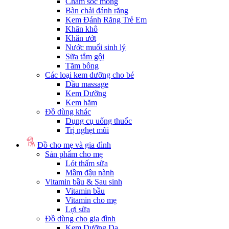
Chăm sóc móng
Bàn chải đánh răng
Kem Đánh Răng Trẻ Em
Khăn khô
Khăn ướt
Nước muối sinh lý
Sữa tắm gội
Tăm bông
Các loại kem dưỡng cho bé
Dầu massage
Kem Dưỡng
Kem hăm
Đồ dùng khác
Dụng cụ uống thuốc
Trị nghẹt mũi
Đồ cho mẹ và gia đình
Sản phẩm cho mẹ
Lót thấm sữa
Mầm đậu nành
Vitamin bầu & Sau sinh
Vitamin bầu
Vitamin cho mẹ
Lợi sữa
Đồ dùng cho gia đình
Kem Dưỡng Da