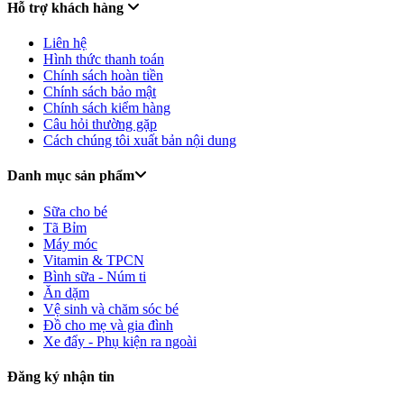
Hỗ trợ khách hàng
Liên hệ
Hình thức thanh toán
Chính sách hoàn tiền
Chính sách bảo mật
Chính sách kiểm hàng
Câu hỏi thường gặp
Cách chúng tôi xuất bản nội dung
Danh mục sản phẩm
Sữa cho bé
Tã Bỉm
Máy móc
Vitamin & TPCN
Bình sữa - Núm ti
Ăn dặm
Vệ sinh và chăm sóc bé
Đồ cho mẹ và gia đình
Xe đẩy - Phụ kiện ra ngoài
Đăng ký nhận tin