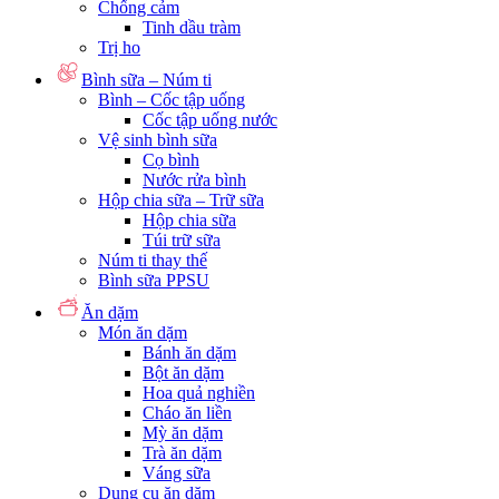
Chống cảm
Tinh dầu tràm
Trị ho
Bình sữa – Núm ti
Bình – Cốc tập uống
Cốc tập uống nước
Vệ sinh bình sữa
Cọ bình
Nước rửa bình
Hộp chia sữa – Trữ sữa
Hộp chia sữa
Túi trữ sữa
Núm ti thay thế
Bình sữa PPSU
Ăn dặm
Món ăn dặm
Bánh ăn dặm
Bột ăn dặm
Hoa quả nghiền
Cháo ăn liền
Mỳ ăn dặm
Trà ăn dặm
Váng sữa
Dụng cụ ăn dặm