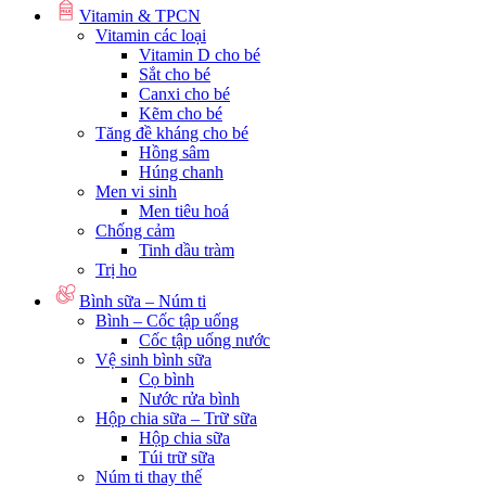
Vitamin & TPCN
Vitamin các loại
Vitamin D cho bé
Sắt cho bé
Canxi cho bé
Kẽm cho bé
Tăng đề kháng cho bé
Hồng sâm
Húng chanh
Men vi sinh
Men tiêu hoá
Chống cảm
Tinh dầu tràm
Trị ho
Bình sữa – Núm ti
Bình – Cốc tập uống
Cốc tập uống nước
Vệ sinh bình sữa
Cọ bình
Nước rửa bình
Hộp chia sữa – Trữ sữa
Hộp chia sữa
Túi trữ sữa
Núm ti thay thế