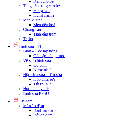
Kẽm cho bé
Tăng đề kháng cho bé
Hồng sâm
Húng chanh
Men vi sinh
Men tiêu hoá
Chống cảm
Tinh dầu tràm
Trị ho
Bình sữa – Núm ti
Bình – Cốc tập uống
Cốc tập uống nước
Vệ sinh bình sữa
Cọ bình
Nước rửa bình
Hộp chia sữa – Trữ sữa
Hộp chia sữa
Túi trữ sữa
Núm ti thay thế
Bình sữa PPSU
Ăn dặm
Món ăn dặm
Bánh ăn dặm
Bột ăn dặm