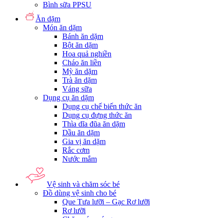
Bình sữa PPSU
Ăn dặm
Món ăn dặm
Bánh ăn dặm
Bột ăn dặm
Hoa quả nghiền
Cháo ăn liền
Mỳ ăn dặm
Trà ăn dặm
Váng sữa
Dụng cụ ăn dặm
Dụng cụ chế biến thức ăn
Dụng cụ đựng thức ăn
Thìa dĩa đũa ăn dặm
Dầu ăn dặm
Gia vị ăn dặm
Rắc cơm
Nước mắm
Vệ sinh và chăm sóc bé
Đồ dùng vệ sinh cho bé
Que Tưa lưỡi – Gạc Rơ lưỡi
Rơ lưỡi