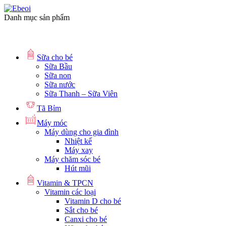
Danh mục sản phẩm
Sữa cho bé
Sữa Bầu
Sữa non
Sữa nước
Sữa Thanh – Sữa Viên
Tã Bỉm
Máy móc
Máy dùng cho gia đình
Nhiệt kế
Máy xay
Máy chăm sóc bé
Hút mũi
Vitamin & TPCN
Vitamin các loại
Vitamin D cho bé
Sắt cho bé
Canxi cho bé