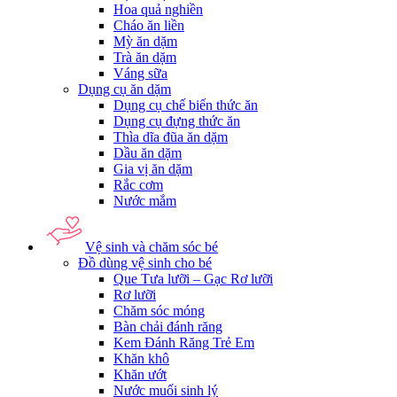
Hoa quả nghiền
Cháo ăn liền
Mỳ ăn dặm
Trà ăn dặm
Váng sữa
Dụng cụ ăn dặm
Dụng cụ chế biến thức ăn
Dụng cụ đựng thức ăn
Thìa dĩa đũa ăn dặm
Dầu ăn dặm
Gia vị ăn dặm
Rắc cơm
Nước mắm
Vệ sinh và chăm sóc bé
Đồ dùng vệ sinh cho bé
Que Tưa lưỡi – Gạc Rơ lưỡi
Rơ lưỡi
Chăm sóc móng
Bàn chải đánh răng
Kem Đánh Răng Trẻ Em
Khăn khô
Khăn ướt
Nước muối sinh lý