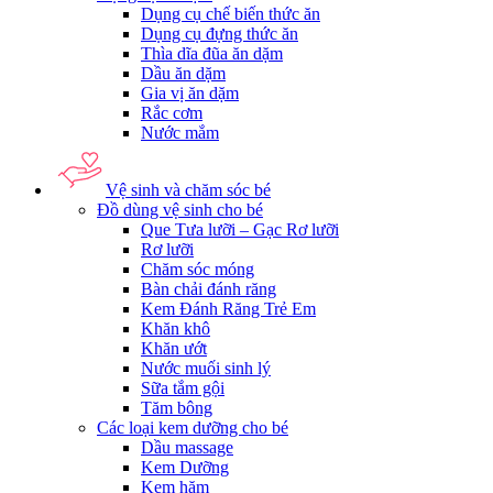
Dụng cụ chế biến thức ăn
Dụng cụ đựng thức ăn
Thìa dĩa đũa ăn dặm
Dầu ăn dặm
Gia vị ăn dặm
Rắc cơm
Nước mắm
Vệ sinh và chăm sóc bé
Đồ dùng vệ sinh cho bé
Que Tưa lưỡi – Gạc Rơ lưỡi
Rơ lưỡi
Chăm sóc móng
Bàn chải đánh răng
Kem Đánh Răng Trẻ Em
Khăn khô
Khăn ướt
Nước muối sinh lý
Sữa tắm gội
Tăm bông
Các loại kem dưỡng cho bé
Dầu massage
Kem Dưỡng
Kem hăm