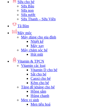
Sữa cho bé
Sữa Bầu
Sữa non
Sữa nước
Sữa Thanh – Sữa Viên
Tã Bỉm
Máy móc
Máy dùng cho gia đình
Nhiệt kế
Máy xay
Máy chăm sóc bé
Hút mũi
Vitamin & TPCN
Vitamin các loại
Vitamin D cho bé
Sắt cho bé
Canxi cho bé
Kẽm cho bé
Tăng đề kháng cho bé
Hồng sâm
Húng chanh
Men vi sinh
Men tiêu hoá