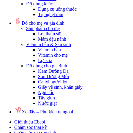
Đồ dùng khác
Dụng cụ uống thuốc
Trị nghẹt mũi
Đồ cho mẹ và gia đình
Sản phẩm cho mẹ
Lót thấm sữa
Mầm đậu nành
Vitamin bầu & Sau sinh
Vitamin bầu
Vitamin cho mẹ
Lợi sữa
Đồ dùng cho gia đình
Kem Dưỡng Da
Son Dưỡng Môi
Canxi người lớn
Giấy vệ sinh, khăn giấy
Ngũ cốc
Tẩy giun
Nước giặt
Xe đẩy – Phụ kiện ra ngoài
Giới thiệu Ebeoi
Chăm sóc thai kỳ
Chăm sóc mẹ sau sinh