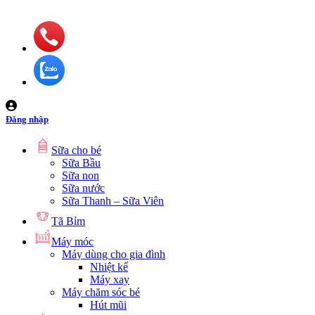
Đăng nhập
Sữa cho bé
Sữa Bầu
Sữa non
Sữa nước
Sữa Thanh – Sữa Viên
Tã Bỉm
Máy móc
Máy dùng cho gia đình
Nhiệt kế
Máy xay
Máy chăm sóc bé
Hút mũi