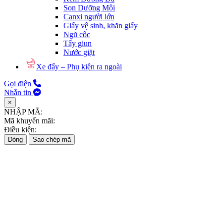
Son Dưỡng Môi
Canxi người lớn
Giấy vệ sinh, khăn giấy
Ngũ cốc
Tẩy giun
Nước giặt
Xe đẩy – Phụ kiện ra ngoài
Gọi điện
Nhắn tin
×
NHẬP MÃ:
Mã khuyến mãi:
Điều kiện:
Đóng
Sao chép mã