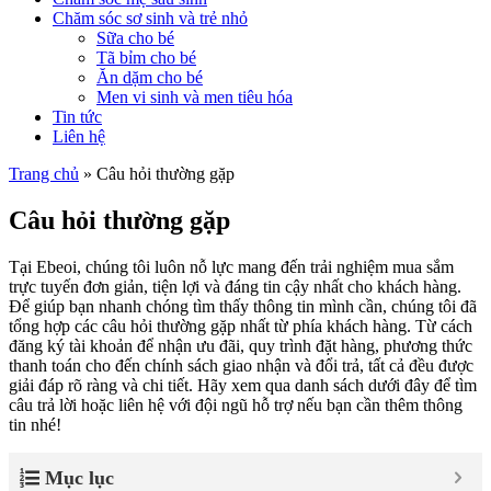
Chăm sóc sơ sinh và trẻ nhỏ
Sữa cho bé
Tã bỉm cho bé
Ăn dặm cho bé
Men vi sinh và men tiêu hóa
Tin tức
Liên hệ
Trang chủ
»
Câu hỏi thường gặp
Câu hỏi thường gặp
Tại Ebeoi, chúng tôi luôn nỗ lực mang đến trải nghiệm mua sắm
trực tuyến đơn giản, tiện lợi và đáng tin cậy nhất cho khách hàng.
Để giúp bạn nhanh chóng tìm thấy thông tin mình cần, chúng tôi đã
tổng hợp các câu hỏi thường gặp nhất từ phía khách hàng. Từ cách
đăng ký tài khoản để nhận ưu đãi, quy trình đặt hàng, phương thức
thanh toán cho đến chính sách giao nhận và đổi trả, tất cả đều được
giải đáp rõ ràng và chi tiết. Hãy xem qua danh sách dưới đây để tìm
câu trả lời hoặc liên hệ với đội ngũ hỗ trợ nếu bạn cần thêm thông
tin nhé!
Mục lục