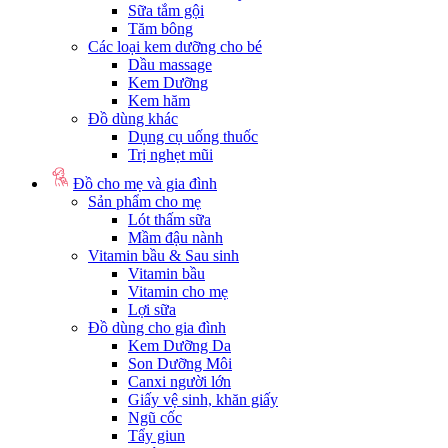
Sữa tắm gội
Tăm bông
Các loại kem dưỡng cho bé
Dầu massage
Kem Dưỡng
Kem hăm
Đồ dùng khác
Dụng cụ uống thuốc
Trị nghẹt mũi
Đồ cho mẹ và gia đình
Sản phẩm cho mẹ
Lót thấm sữa
Mầm đậu nành
Vitamin bầu & Sau sinh
Vitamin bầu
Vitamin cho mẹ
Lợi sữa
Đồ dùng cho gia đình
Kem Dưỡng Da
Son Dưỡng Môi
Canxi người lớn
Giấy vệ sinh, khăn giấy
Ngũ cốc
Tẩy giun