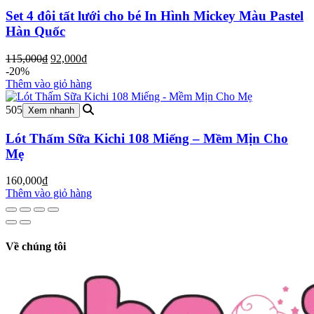
Set 4 đôi tất lưới cho bé In Hình Mickey Màu Pastel
Hàn Quốc
Giá
Giá
115,000
₫
92,000
₫
gốc
hiện
-20%
là:
tại
Thêm vào giỏ hàng
115,000₫.
là:
92,000₫.
505
Xem nhanh
Lót Thấm Sữa Kichi 108 Miếng – Mềm Mịn Cho
Mẹ
160,000
₫
Thêm vào giỏ hàng
Về chúng tôi