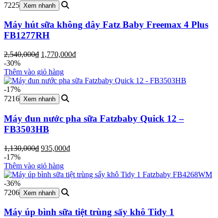
7225
Xem nhanh
Máy hút sữa không dây Fatz Baby Freemax 4 Plus
FB1277RH
Giá
Giá
2,540,000
₫
1,770,000
₫
gốc
hiện
-30%
là:
tại
Thêm vào giỏ hàng
2,540,000₫.
là:
1,770,000₫.
-17%
7216
Xem nhanh
Máy đun nước pha sữa Fatzbaby Quick 12 –
FB3503HB
Giá
Giá
1,130,000
₫
935,000
₫
gốc
hiện
-17%
là:
tại
Thêm vào giỏ hàng
1,130,000₫.
là:
935,000₫.
-36%
7206
Xem nhanh
Máy úp bình sữa tiệt trùng sấy khô Tidy 1