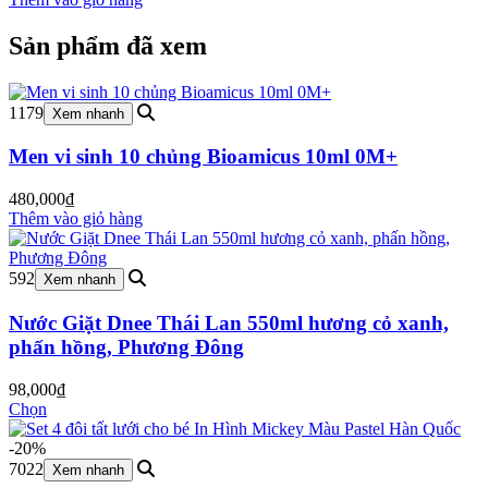
987,000₫.
là:
745,000₫.
Sản phẩm đã xem
1179
Xem nhanh
Men vi sinh 10 chủng Bioamicus 10ml 0M+
480,000
₫
Thêm vào giỏ hàng
592
Xem nhanh
Nước Giặt Dnee Thái Lan 550ml hương cỏ xanh,
phấn hồng, Phương Đông
98,000
₫
Chọn
-20%
7022
Xem nhanh