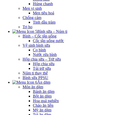
Húng chanh
Men vi sinh
Men tiêu hoá
Chống cảm
Tinh dầu tràm
Trị ho
Bình sữa – Núm ti
Bình – Cốc tập uống
Cốc tập uống nước
Vệ sinh bình sữa
Cọ bình
Nước rửa bình
Hộp chia sữa – Trữ sữa
Hộp chia sữa
Túi trữ sữa
Núm ti thay thế
Bình sữa PPSU
Ăn dặm
Món ăn dặm
Bánh ăn dặm
Bột ăn dặm
Hoa quả nghiền
Cháo ăn liền
Mỳ ăn dặm
Trà ăn dặm