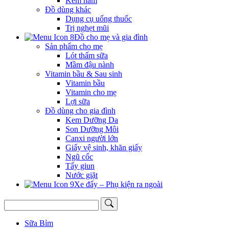
Kem hăm
Đồ dùng khác
Dụng cụ uống thuốc
Trị nghẹt mũi
Đồ cho mẹ và gia đình
Sản phẩm cho mẹ
Lót thấm sữa
Mầm đậu nành
Vitamin bầu & Sau sinh
Vitamin bầu
Vitamin cho mẹ
Lợi sữa
Đồ dùng cho gia đình
Kem Dưỡng Da
Son Dưỡng Môi
Canxi người lớn
Giấy vệ sinh, khăn giấy
Ngũ cốc
Tẩy giun
Nước giặt
Xe đẩy – Phụ kiện ra ngoài
Sữa Bỉm