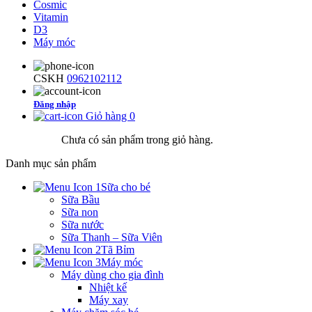
Cosmic
Vitamin
D3
Máy móc
CSKH
0962102112
Đăng nhập
Giỏ hàng
0
Chưa có sản phẩm trong giỏ hàng.
Danh mục sản phẩm
Sữa cho bé
Sữa Bầu
Sữa non
Sữa nước
Sữa Thanh – Sữa Viên
Tã Bỉm
Máy móc
Máy dùng cho gia đình
Nhiệt kế
Máy xay