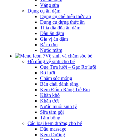
Váng sữa
Dụng cụ ăn dặm
Dụng cụ chế biến thức ăn
Dụng cụ đựng thức ăn
Thìa dĩa đũa ăn dặm
Dầu ăn dặm
Gia vị ăn dặm
Rắc cơm
Nước mắm
Vệ sinh và chăm sóc bé
Đồ dùng vệ sinh cho bé
Que Tưa lưỡi – Gạc Rơ lưỡi
Rơ lưỡi
Chăm sóc móng
Bàn chải đánh răng
Kem Đánh Răng Trẻ Em
Khăn khô
Khăn ướt
Nước muối sinh lý
Sữa tắm gội
Tăm bông
Các loại kem dưỡng cho bé
Dầu massage
Kem Dưỡng