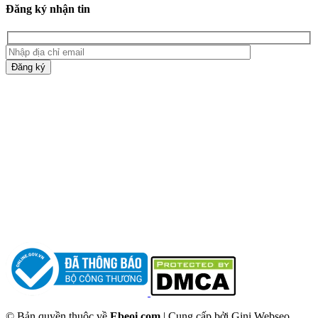
Đăng ký nhận tin
Đăng ký
© Bản quyền thuộc về
Ebeoi.com
| Cung cấp bởi Gini Webseo