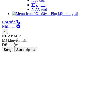
Ngũ cốc
Tẩy giun
Nước giặt
Xe đẩy – Phụ kiện ra ngoài
Gọi điện
Nhắn tin
×
NHẬP MÃ:
Mã khuyến mãi:
Điều kiện:
Đóng
Sao chép mã