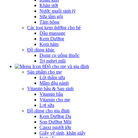
Khăn ướt
Nước muối sinh lý
Sữa tắm gội
Tăm bông
Các loại kem dưỡng cho bé
Dầu massage
Kem Dưỡng
Kem hăm
Đồ dùng khác
Dụng cụ uống thuốc
Trị nghẹt mũi
Đồ cho mẹ và gia đình
Sản phẩm cho mẹ
Lót thấm sữa
Mầm đậu nành
Vitamin bầu & Sau sinh
Vitamin bầu
Vitamin cho mẹ
Lợi sữa
Đồ dùng cho gia đình
Kem Dưỡng Da
Son Dưỡng Môi
Canxi người lớn
Giấy vệ sinh, khăn giấy