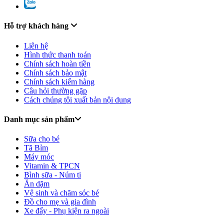
Hỗ trợ khách hàng
Liên hệ
Hình thức thanh toán
Chính sách hoàn tiền
Chính sách bảo mật
Chính sách kiểm hàng
Câu hỏi thường gặp
Cách chúng tôi xuất bản nội dung
Danh mục sản phẩm
Sữa cho bé
Tã Bỉm
Máy móc
Vitamin & TPCN
Bình sữa - Núm ti
Ăn dặm
Vệ sinh và chăm sóc bé
Đồ cho mẹ và gia đình
Xe đẩy - Phụ kiện ra ngoài