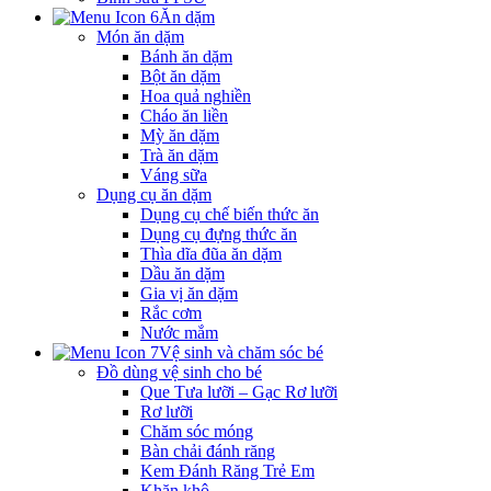
Ăn dặm
Món ăn dặm
Bánh ăn dặm
Bột ăn dặm
Hoa quả nghiền
Cháo ăn liền
Mỳ ăn dặm
Trà ăn dặm
Váng sữa
Dụng cụ ăn dặm
Dụng cụ chế biến thức ăn
Dụng cụ đựng thức ăn
Thìa dĩa đũa ăn dặm
Dầu ăn dặm
Gia vị ăn dặm
Rắc cơm
Nước mắm
Vệ sinh và chăm sóc bé
Đồ dùng vệ sinh cho bé
Que Tưa lưỡi – Gạc Rơ lưỡi
Rơ lưỡi
Chăm sóc móng
Bàn chải đánh răng
Kem Đánh Răng Trẻ Em
Khăn khô