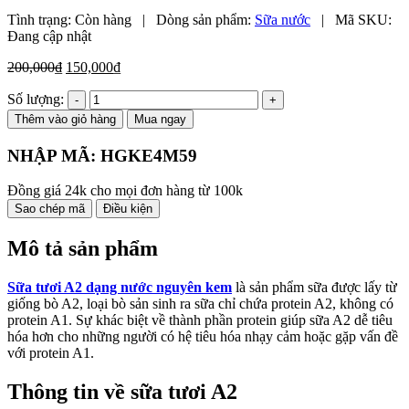
Tình trạng:
Còn hàng
|
Dòng sản phẩm:
Sữa nước
|
Mã SKU:
Đang cập nhật
Giá
Giá
200,000
₫
150,000
₫
gốc
hiện
Số lượng:
là:
tại
200,000₫.
là:
Thêm vào giỏ hàng
Mua ngay
150,000₫.
NHẬP MÃ:
HGKE4M59
Đồng giá 24k cho mọi đơn hàng từ 100k
Sao chép mã
Điều kiện
Mô tả sản phẩm
Sữa tươi A2 dạng nước nguyên kem
là sản phẩm sữa được lấy từ
giống bò A2, loại bò sản sinh ra sữa chỉ chứa protein A2, không có
protein A1. Sự khác biệt về thành phần protein giúp sữa A2 dễ tiêu
hóa hơn cho những người có hệ tiêu hóa nhạy cảm hoặc gặp vấn đề
với protein A1.
Thông tin về sữa tươi A2