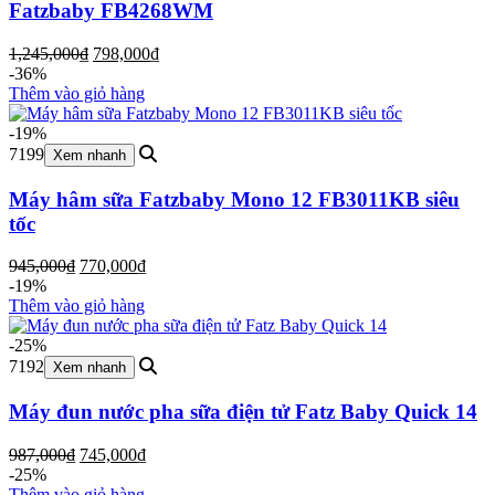
Fatzbaby FB4268WM
Giá
Giá
1,245,000
₫
798,000
₫
gốc
hiện
-36%
là:
tại
Thêm vào giỏ hàng
1,245,000₫.
là:
798,000₫.
-19%
7199
Xem nhanh
Máy hâm sữa Fatzbaby Mono 12 FB3011KB siêu
tốc
Giá
Giá
945,000
₫
770,000
₫
gốc
hiện
-19%
là:
tại
Thêm vào giỏ hàng
945,000₫.
là:
770,000₫.
-25%
7192
Xem nhanh
Máy đun nước pha sữa điện tử Fatz Baby Quick 14
Giá
Giá
987,000
₫
745,000
₫
gốc
hiện
-25%
là:
tại
Thêm vào giỏ hàng