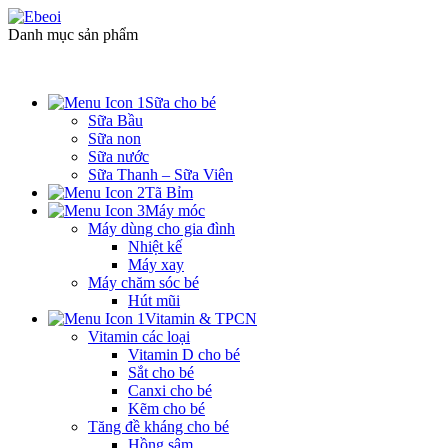
Danh mục sản phẩm
Sữa cho bé
Sữa Bầu
Sữa non
Sữa nước
Sữa Thanh – Sữa Viên
Tã Bỉm
Máy móc
Máy dùng cho gia đình
Nhiệt kế
Máy xay
Máy chăm sóc bé
Hút mũi
Vitamin & TPCN
Vitamin các loại
Vitamin D cho bé
Sắt cho bé
Canxi cho bé
Kẽm cho bé
Tăng đề kháng cho bé
Hồng sâm