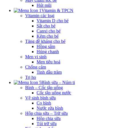
Máy chăm sóc bé
Hút mũi
Vitamin & TPCN
Vitamin các loại
Vitamin D cho bé
Sắt cho bé
Canxi cho bé
Kẽm cho bé
Tăng đề kháng cho bé
Hồng sâm
Húng chanh
Men vi sinh
Men tiêu hoá
Chống cảm
Tinh dầu tràm
Trị ho
Bình sữa – Núm ti
Bình – Cốc tập uống
Cốc tập uống nước
Vệ sinh bình sữa
Cọ bình
Nước rửa bình
Hộp chia sữa – Trữ sữa
Hộp chia sữa
Túi trữ sữa