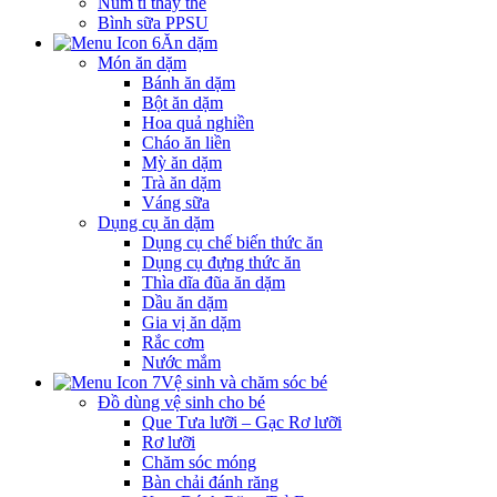
Núm ti thay thế
Bình sữa PPSU
Ăn dặm
Món ăn dặm
Bánh ăn dặm
Bột ăn dặm
Hoa quả nghiền
Cháo ăn liền
Mỳ ăn dặm
Trà ăn dặm
Váng sữa
Dụng cụ ăn dặm
Dụng cụ chế biến thức ăn
Dụng cụ đựng thức ăn
Thìa dĩa đũa ăn dặm
Dầu ăn dặm
Gia vị ăn dặm
Rắc cơm
Nước mắm
Vệ sinh và chăm sóc bé
Đồ dùng vệ sinh cho bé
Que Tưa lưỡi – Gạc Rơ lưỡi
Rơ lưỡi
Chăm sóc móng
Bàn chải đánh răng