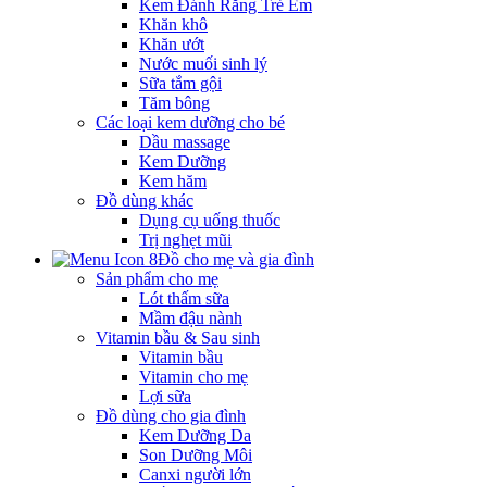
Kem Đánh Răng Trẻ Em
Khăn khô
Khăn ướt
Nước muối sinh lý
Sữa tắm gội
Tăm bông
Các loại kem dưỡng cho bé
Dầu massage
Kem Dưỡng
Kem hăm
Đồ dùng khác
Dụng cụ uống thuốc
Trị nghẹt mũi
Đồ cho mẹ và gia đình
Sản phẩm cho mẹ
Lót thấm sữa
Mầm đậu nành
Vitamin bầu & Sau sinh
Vitamin bầu
Vitamin cho mẹ
Lợi sữa
Đồ dùng cho gia đình
Kem Dưỡng Da
Son Dưỡng Môi
Canxi người lớn