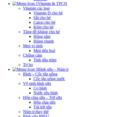
Vitamin & TPCN
Vitamin các loại
Vitamin D cho bé
Sắt cho bé
Canxi cho bé
Kẽm cho bé
Tăng đề kháng cho bé
Hồng sâm
Húng chanh
Men vi sinh
Men tiêu hoá
Chống cảm
Tinh dầu tràm
Trị ho
Bình sữa – Núm ti
Bình – Cốc tập uống
Cốc tập uống nước
Vệ sinh bình sữa
Cọ bình
Nước rửa bình
Hộp chia sữa – Trữ sữa
Hộp chia sữa
Túi trữ sữa
Núm ti thay thế
Bình sữa PPSU