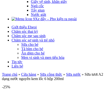
Giấy vệ sinh, khăn giấy
Ngũ cốc
Tẩy giun
Nước giặt
Xe đẩy – Phụ kiện ra ngoài
Giới thiệu Ebeoi
Chăm sóc thai kỳ
Chăm sóc mẹ sau sinh
Chăm sóc sơ sinh và trẻ nhỏ
Sữa cho bé
Tã bỉm cho bé
Ăn dặm cho bé
Men vi sinh và men tiêu hóa
Tin tức
Liên hệ
Trang chủ
»
Cửa hàng
»
Sữa công thức
»
Sữa nước
»
Sữa tươi A2
dạng nước nguyên kem lốc 6 hộp 200ml
-25%