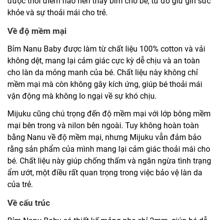
được thời điểm nào nên thay bỉm cho bé, từ đó giữ gìn sức
khỏe và sự thoải mái cho trẻ.
Về độ mềm mại
Bỉm Nanu Baby được làm từ chất liệu 100% cotton và vải
không dệt, mang lại cảm giác cực kỳ dễ chịu và an toàn
cho làn da mỏng manh của bé. Chất liệu này không chỉ
mềm mại mà còn không gây kích ứng, giúp bé thoải mái
vận động mà không lo ngại về sự khó chịu.
Mijuku cũng chú trọng đến độ mềm mại với lớp bông mềm
mại bên trong và nilon bên ngoài. Tuy không hoàn toàn
bằng Nanu về độ mềm mại, nhưng Mijuku vẫn đảm bảo
rằng sản phẩm của mình mang lại cảm giác thoải mái cho
bé. Chất liệu này giúp chống thấm và ngăn ngừa tình trạng
ẩm ướt, một điều rất quan trọng trong việc bảo vệ làn da
của trẻ.
Về cấu trúc