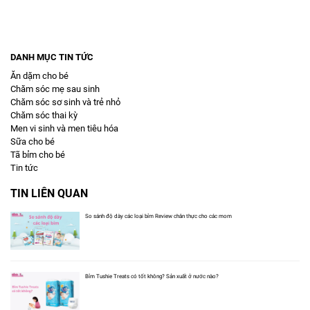
DANH MỤC TIN TỨC
Ăn dặm cho bé
Chăm sóc mẹ sau sinh
Chăm sóc sơ sinh và trẻ nhỏ
Chăm sóc thai kỳ
Men vi sinh và men tiêu hóa
Sữa cho bé
Tã bỉm cho bé
Tin tức
TIN LIÊN QUAN
So sánh độ dày các loại bỉm Review chân thực cho các mom
Bỉm Tushie Treats có tốt không? Sản xuất ở nước nào?