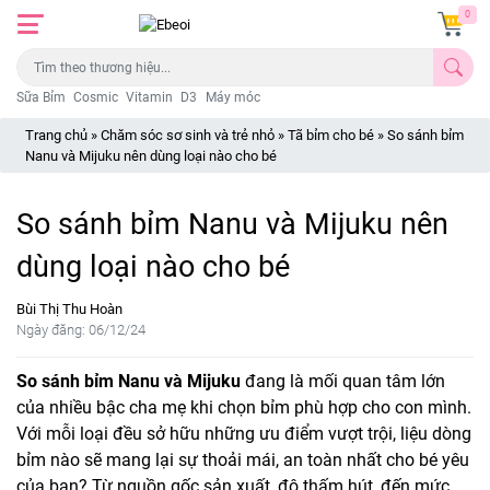
0
Sữa Bỉm
Cosmic
Vitamin
D3
Máy móc
Trang chủ
»
Chăm sóc sơ sinh và trẻ nhỏ
»
Tã bỉm cho bé
»
So sánh bỉm
Nanu và Mijuku nên dùng loại nào cho bé
So sánh bỉm Nanu và Mijuku nên
dùng loại nào cho bé
Bùi Thị Thu Hoàn
Ngày đăng: 06/12/24
So sánh bỉm Nanu và Mijuku
đang là mối quan tâm lớn
của nhiều bậc cha mẹ khi chọn bỉm phù hợp cho con mình.
Với mỗi loại đều sở hữu những ưu điểm vượt trội, liệu dòng
bỉm nào sẽ mang lại sự thoải mái, an toàn nhất cho bé yêu
của bạn? Từ nguồn gốc sản xuất, độ thấm hút, đến mức