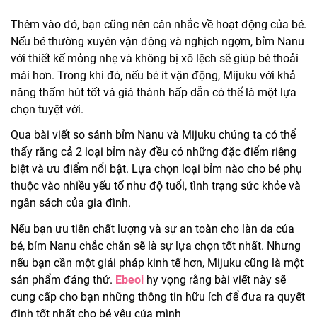
Thêm vào đó, bạn cũng nên cân nhắc về hoạt động của bé.
Nếu bé thường xuyên vận động và nghịch ngợm, bỉm Nanu
với thiết kế mỏng nhẹ và không bị xô lệch sẽ giúp bé thoải
mái hơn. Trong khi đó, nếu bé ít vận động, Mijuku với khả
năng thấm hút tốt và giá thành hấp dẫn có thể là một lựa
chọn tuyệt vời.
Qua bài viết so sánh bỉm Nanu và Mijuku chúng ta có thể
thấy rằng cả 2 loại bỉm này đều có những đặc điểm riêng
biệt và ưu điểm nổi bật. Lựa chọn loại bỉm nào cho bé phụ
thuộc vào nhiều yếu tố như độ tuổi, tình trạng sức khỏe và
ngân sách của gia đình.
Nếu bạn ưu tiên chất lượng và sự an toàn cho làn da của
bé, bỉm Nanu chắc chắn sẽ là sự lựa chọn tốt nhất. Nhưng
nếu bạn cần một giải pháp kinh tế hơn, Mijuku cũng là một
sản phẩm đáng thử.
Ebeoi
hy vọng rằng bài viết này sẽ
cung cấp cho bạn những thông tin hữu ích để đưa ra quyết
định tốt nhất cho bé yêu của mình