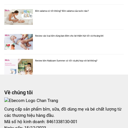
Bỉm salama có tốt không? Bỉm salama của nước nào?
Review các loại bỉm dùng ban đêm cho bé thấm hút tốt và thoáng khí
Review bỉm Nabizam Summer có tốt và phù hợp với bé không?
Về chúng tôi
Cung cấp sản phẩm bỉm, sữa, đồ dùng mẹ và bé chất lượng từ
các thương hiệu hàng đầu.
Mã số hộ kinh doanh: 8461338130-001