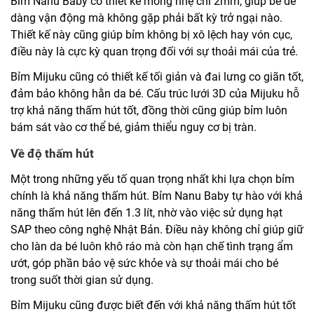
Bỉm Nanu Baby có thiết kế mỏng nhẹ chỉ 2mm, giúp bé dễ
dàng vận động mà không gặp phải bất kỳ trở ngại nào.
Thiết kế này cũng giúp bỉm không bị xô lệch hay vón cục,
điều này là cực kỳ quan trọng đối với sự thoải mái của trẻ.
Bỉm Mijuku cũng có thiết kế tối giản và đai lưng co giãn tốt,
đảm bảo không hằn da bé. Cấu trúc lưới 3D của Mijuku hỗ
trợ khả năng thấm hút tốt, đồng thời cũng giúp bỉm luôn
bám sát vào cơ thể bé, giảm thiểu nguy cơ bị tràn.
Về độ thấm hút
Một trong những yếu tố quan trọng nhất khi lựa chọn bỉm
chính là khả năng thấm hút. Bỉm Nanu Baby tự hào với khả
năng thấm hút lên đến 1.3 lít, nhờ vào việc sử dụng hạt
SAP theo công nghệ Nhật Bản. Điều này không chỉ giúp giữ
cho làn da bé luôn khô ráo mà còn hạn chế tình trạng ẩm
ướt, góp phần bảo vệ sức khỏe và sự thoải mái cho bé
trong suốt thời gian sử dụng.
Bỉm Mijuku cũng được biết đến với khả năng thấm hút tốt