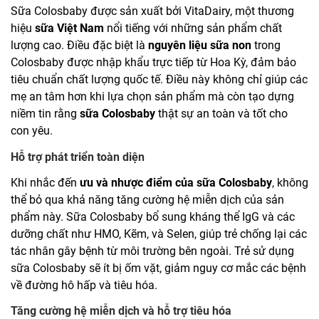
Sữa Colosbaby được sản xuất bởi VitaDairy, một thương
hiệu
sữa Việt Nam
nổi tiếng với những sản phẩm chất
lượng cao. Điều đặc biệt là
nguyên liệu sữa non
trong
Colosbaby được nhập khẩu trực tiếp từ Hoa Kỳ, đảm bảo
tiêu chuẩn chất lượng quốc tế. Điều này không chỉ giúp các
mẹ an tâm hơn khi lựa chọn sản phẩm mà còn tạo dựng
niềm tin rằng
sữa Colosbaby
thật sự an toàn và tốt cho
con yêu.
Hỗ trợ phát triển toàn diện
Khi nhắc đến
ưu và nhược điểm của sữa Colosbaby
, không
thể bỏ qua khả năng tăng cường hệ miễn dịch của sản
phẩm này. Sữa Colosbaby bổ sung kháng thể IgG và các
dưỡng chất như HMO, Kẽm, và Selen, giúp trẻ chống lại các
tác nhân gây bệnh từ môi trường bên ngoài. Trẻ sử dụng
sữa Colosbaby sẽ ít bị ốm vặt, giảm nguy cơ mắc các bệnh
về đường hô hấp và tiêu hóa.
Tăng cường hệ miễn dịch và hỗ trợ tiêu hóa