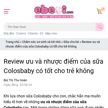
0
Sữa Bỉm
Cosmic
Vitamin
D3
Máy móc
Trang chủ
»
Chăm sóc sơ sinh và trẻ nhỏ
»
Sữa cho bé
»
Review ưu và
nhược điểm của sữa Colosbaby có tốt cho trẻ không
Review ưu và nhược điểm của sữa
Colosbaby có tốt cho trẻ không
Bùi Thị Thu Hoàn
Ngày đăng: 23/08/24
Khi lựa chọn sữa Colosbaby cho con, chắc hẳn mẹ muốn
hiểu rõ hơn về những
ưu và nhược điểm của sữa
Colosbaby
này. Một trong những dòng sữa non được nhiều