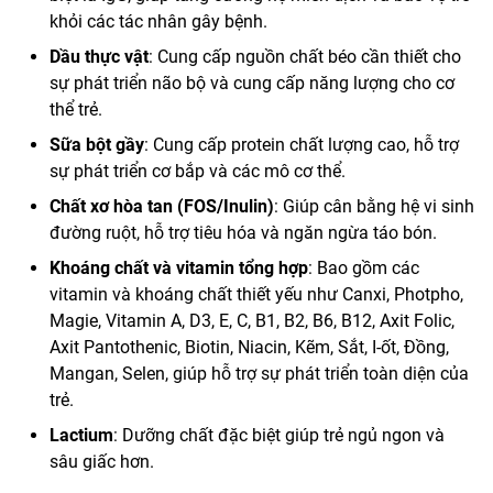
khỏi các tác nhân gây bệnh.
Dầu thực vật
: Cung cấp nguồn chất béo cần thiết cho
sự phát triển não bộ và cung cấp năng lượng cho cơ
thể trẻ.
Sữa bột gầy
: Cung cấp protein chất lượng cao, hỗ trợ
sự phát triển cơ bắp và các mô cơ thể.
Chất xơ hòa tan (FOS/Inulin)
: Giúp cân bằng hệ vi sinh
đường ruột, hỗ trợ tiêu hóa và ngăn ngừa táo bón.
Khoáng chất và vitamin tổng hợp
: Bao gồm các
vitamin và khoáng chất thiết yếu như Canxi, Photpho,
Magie, Vitamin A, D3, E, C, B1, B2, B6, B12, Axit Folic,
Axit Pantothenic, Biotin, Niacin, Kẽm, Sắt, I-ốt, Đồng,
Mangan, Selen, giúp hỗ trợ sự phát triển toàn diện của
trẻ.
Lactium
: Dưỡng chất đặc biệt giúp trẻ ngủ ngon và
sâu giấc hơn.