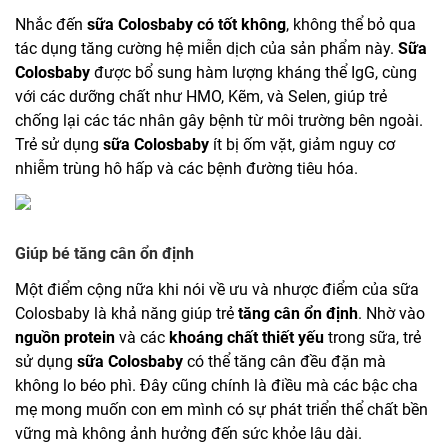
Nhắc đến
sữa Colosbaby có tốt không
, không thể bỏ qua
tác dụng tăng cường hệ miễn dịch của sản phẩm này.
Sữa
Colosbaby
được bổ sung hàm lượng kháng thể IgG, cùng
với các dưỡng chất như HMO, Kẽm, và Selen, giúp trẻ
chống lại các tác nhân gây bệnh từ môi trường bên ngoài.
Trẻ sử dụng
sữa Colosbaby
ít bị ốm vặt, giảm nguy cơ
nhiễm trùng hô hấp và các bệnh đường tiêu hóa.
Giúp bé tăng cân ổn định
Một điểm cộng nữa khi nói về ưu và nhược điểm của sữa
Colosbaby là khả năng giúp trẻ
tăng cân ổn định
. Nhờ vào
nguồn protein
và các
khoáng chất thiết yếu
trong sữa, trẻ
sử dụng
sữa Colosbaby
có thể tăng cân đều đặn mà
không lo béo phì. Đây cũng chính là điều mà các bậc cha
mẹ mong muốn con em mình có sự phát triển thể chất bền
vững mà không ảnh hưởng đến sức khỏe lâu dài.