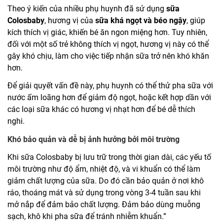
Theo ý kiến của nhiều phụ huynh đã sử dụng
sữa
Colosbaby
, hương vị của
sữa khá ngọt và béo ngậy
, giúp
kích thích vị giác, khiến bé ăn ngon miệng hơn. Tuy nhiên,
đối với một số trẻ không thích vị ngọt, hương vị này có thể
gây khó chịu, làm cho việc tiếp nhận sữa trở nên khó khăn
hơn.
Để giải quyết vấn đề này, phụ huynh có thể thử pha sữa với
nước ấm loãng hơn để giảm độ ngọt, hoặc kết hợp dần với
các loại sữa khác có hương vị nhạt hơn để bé dễ thích
nghi.
Khó bảo quản và dễ bị ảnh hưởng bởi môi trường
Khi sữa Colosbaby bị lưu trữ trong thời gian dài, các yếu tố
môi trường như độ ẩm, nhiệt độ, và vi khuẩn có thể làm
giảm chất lượng của sữa. Do đó cần bảo quản ở nơi khô
ráo, thoáng mát và sử dụng trong vòng 3-4 tuần sau khi
mở nắp để đảm bảo chất lượng. Đảm bảo dùng muỗng
sạch, khô khi pha sữa để tránh nhiễm khuẩn.”