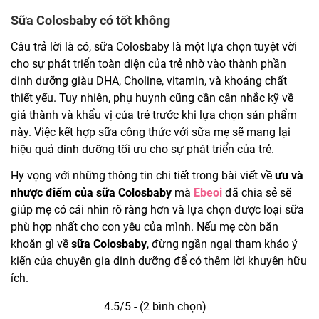
Sữa Colosbaby có tốt không
Câu trả lời là có, sữa Colosbaby là một lựa chọn tuyệt vời
cho sự phát triển toàn diện của trẻ nhờ vào thành phần
dinh dưỡng giàu DHA, Choline, vitamin, và khoáng chất
thiết yếu. Tuy nhiên, phụ huynh cũng cần cân nhắc kỹ về
giá thành và khẩu vị của trẻ trước khi lựa chọn sản phẩm
này. Việc kết hợp sữa công thức với sữa mẹ sẽ mang lại
hiệu quả dinh dưỡng tối ưu cho sự phát triển của trẻ.
Hy vọng với những thông tin chi tiết trong bài viết về
ưu và
nhược điểm của sữa Colosbaby
mà
Ebeoi
đã chia sẻ sẽ
giúp mẹ có cái nhìn rõ ràng hơn và lựa chọn được loại sữa
phù hợp nhất cho con yêu của mình. Nếu mẹ còn băn
khoăn gì về
sữa Colosbaby
, đừng ngần ngại tham khảo ý
kiến của chuyên gia dinh dưỡng để có thêm lời khuyên hữu
ích.
4.5/5 - (2 bình chọn)