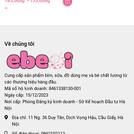
185,000
₫
–
155,000
₫
Khoảng
giá:
từ
155,000₫
đến
185,000₫
Về chúng tôi
Cung cấp sản phẩm bỉm, sữa, đồ dùng mẹ và bé chất lượng từ
các thương hiệu hàng đầu.
Mã số hộ kinh doanh: 8461338130-001
Ngày cấp: 15/12/2023
Nơi cấp: Phòng Đăng ký kinh doanh - Sở Kế hoạch Đầu tư Hà
Nội
Địa chỉ:
11 Ng. 36 Duy Tân, Dịch Vọng Hậu, Cầu Giấy, Hà
Nội
Số điện thoại:
0962102112