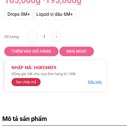
165,000
₫
195,000
₫
–
Khoảng
giá:
từ
Drops 0M+
Liquid vị dâu 6M+
165,000₫
đến
195,000₫
Số lượng:
THÊM VÀO GIỎ HÀNG
MUA NGAY
NHẬP MÃ:
HGKE4M59
Đồng giá 24k cho mọi đơn hàng từ 100k
Sao chép mã
Điều kiện
Mô tả sản phẩm