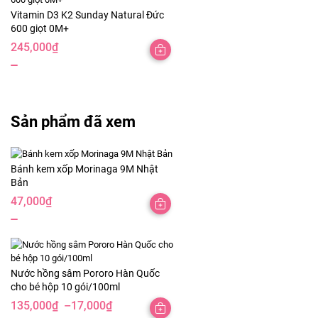
Vitamin D3 K2 Sunday Natural Đức
600 giọt 0M+
245,000
₫
Sản phẩm đã xem
Bánh kem xốp Morinaga 9M Nhật
Bản
47,000
₫
Nước hồng sâm Pororo Hàn Quốc
cho bé hộp 10 gói/100ml
135,000
₫
–
17,000
₫
Khoảng