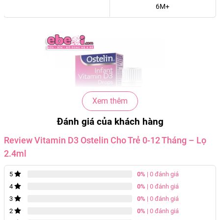
6M+
Xem thêm
Đánh giá của khách hàng
Review Vitamin D3 Ostelin Cho Trẻ 0-12 Tháng – Lọ
2.4ml
0%
| 0 đánh giá
5
Đặc Điểm Nổi Bật
0%
| 0 đánh giá
4
Thành Phần Tự Nhiên: Mỗi giọt cung cấp 400IU vitamin
0%
| 0 đánh giá
3
D3 tự nhiên, tìm thấy nhiều nhất trong cơ thể người.
0%
| 0 đánh giá
2