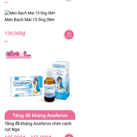
giá:
từ
17,000₫
Men Bạch Mai 15 ống 0M+
đến
130,000
₫
135,000₫
Tăng đề kháng Anaferon chim cánh
cụt Nga