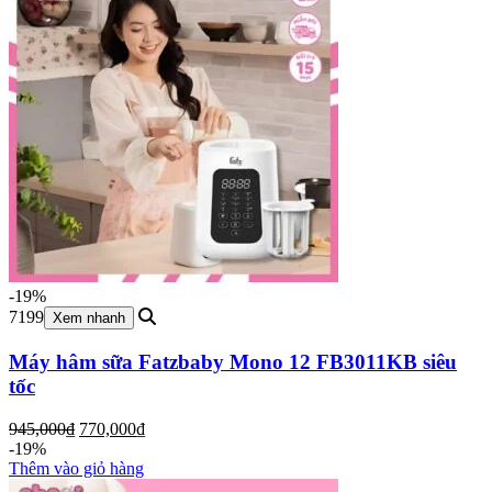
-19%
7199
Xem nhanh
Máy hâm sữa Fatzbaby Mono 12 FB3011KB siêu
tốc
Giá
Giá
945,000
₫
770,000
₫
gốc
hiện
-19%
là:
tại
Thêm vào giỏ hàng
945,000₫.
là: