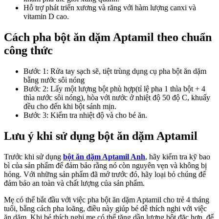
Hỗ trợ phát triển xương và răng với hàm lượng canxi và
vitamin D cao.
Cách pha bột ăn dặm Aptamil theo chuẩn
công thức
Bước 1: Rửa tay sạch sẽ, tiệt trùng dụng cụ pha bột ăn dặm
bằng nước sôi nóng
Bước 2: Lấy một lượng bột phù hợp(tỉ lệ pha 1 thìa bột + 4
thìa nước sôi nóng), hòa với nước ở nhiệt độ 50 độ C, khuấy
đều cho đến khi bột sánh mịn.
Bước 3: Kiểm tra nhiệt độ và cho bé ăn.
Lưu ý khi sử dụng bột ăn dặm Aptamil
Trước khi sử dụng
bột ăn dặm Aptamil Anh
, hãy kiểm tra kỹ bao
bì của sản phẩm để đảm bảo rằng nó còn nguyên vẹn và không bị
hỏng. Với những sản phẩm đã mở trước đó, hãy loại bỏ chúng để
đảm bảo an toàn và chất lượng của sản phẩm.
Mẹ có thể bắt đầu với việc pha bột ăn dặm Aptamil cho trẻ 4 tháng
tuổi, bằng cách pha loãng, điều này giúp bé dễ thích nghi với việc
ăn dặm. Khi bé thích nghi mẹ có thể tăng dần lượng bột đặc hơn, để