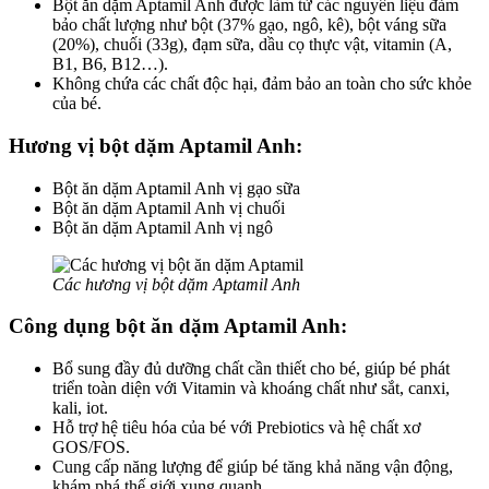
Bột ăn dặm Aptamil Anh được làm từ các nguyên liệu đảm
bảo chất lượng như bột (37% gạo, ngô, kê), bột váng sữa
(20%), chuối (33g), đạm sữa, dầu cọ thực vật, vitamin (A,
B1, B6, B12…).
Không chứa các chất độc hại, đảm bảo an toàn cho sức khỏe
của bé.
Hương vị bột dặm Aptamil Anh:
Bột ăn dặm Aptamil Anh vị gạo sữa
Bột ăn dặm Aptamil Anh vị chuối
Bột ăn dặm Aptamil Anh vị ngô
Các hương vị bột dặm Aptamil Anh
Công dụng bột ăn dặm Aptamil Anh:
Bổ sung đầy đủ dưỡng chất cần thiết cho bé, giúp bé phát
triển toàn diện với Vitamin và khoáng chất như sắt, canxi,
kali, iot.
Hỗ trợ hệ tiêu hóa của bé với Prebiotics và hệ chất xơ
GOS/FOS.
Cung cấp năng lượng để giúp bé tăng khả năng vận động,
khám phá thế giới xung quanh.