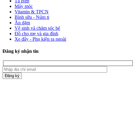
Tã Bỉm
Máy móc
Vitamin & TPCN
Bình sữa - Núm ti
Ăn dặm
Vệ sinh và chăm sóc bé
Đồ cho mẹ và gia đình
Xe đẩy - Phụ kiện ra ngoài
Đăng ký nhận tin
Đăng ký