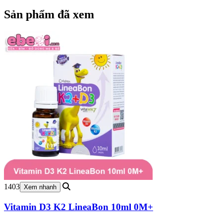
987,000₫.
là:
745,000₫.
Sản phẩm đã xem
1403
Xem nhanh
Vitamin D3 K2 LineaBon 10ml 0M+