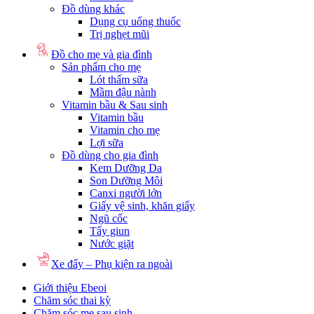
Đồ dùng khác
Dụng cụ uống thuốc
Trị nghẹt mũi
Đồ cho mẹ và gia đình
Sản phẩm cho mẹ
Lót thấm sữa
Mầm đậu nành
Vitamin bầu & Sau sinh
Vitamin bầu
Vitamin cho mẹ
Lợi sữa
Đồ dùng cho gia đình
Kem Dưỡng Da
Son Dưỡng Môi
Canxi người lớn
Giấy vệ sinh, khăn giấy
Ngũ cốc
Tẩy giun
Nước giặt
Xe đẩy – Phụ kiện ra ngoài
Giới thiệu Ebeoi
Chăm sóc thai kỳ
Chăm sóc mẹ sau sinh