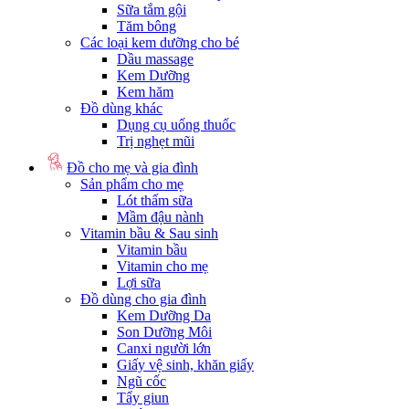
Sữa tắm gội
Tăm bông
Các loại kem dưỡng cho bé
Dầu massage
Kem Dưỡng
Kem hăm
Đồ dùng khác
Dụng cụ uống thuốc
Trị nghẹt mũi
Đồ cho mẹ và gia đình
Sản phẩm cho mẹ
Lót thấm sữa
Mầm đậu nành
Vitamin bầu & Sau sinh
Vitamin bầu
Vitamin cho mẹ
Lợi sữa
Đồ dùng cho gia đình
Kem Dưỡng Da
Son Dưỡng Môi
Canxi người lớn
Giấy vệ sinh, khăn giấy
Ngũ cốc
Tẩy giun