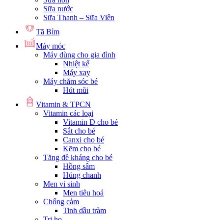
Sữa nước
Sữa Thanh – Sữa Viên
Tã Bỉm
Máy móc
Máy dùng cho gia đình
Nhiệt kế
Máy xay
Máy chăm sóc bé
Hút mũi
Vitamin & TPCN
Vitamin các loại
Vitamin D cho bé
Sắt cho bé
Canxi cho bé
Kẽm cho bé
Tăng đề kháng cho bé
Hồng sâm
Húng chanh
Men vi sinh
Men tiêu hoá
Chống cảm
Tinh dầu tràm
Trị ho