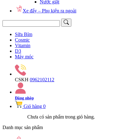
Nước giặt
Xe đẩy – Phụ kiện ra ngoài
Sữa Bỉm
Cosmic
Vitamin
D3
Máy móc
CSKH
0962102112
Đăng nhập
Giỏ hàng
0
Chưa có sản phẩm trong giỏ hàng.
Danh mục sản phẩm