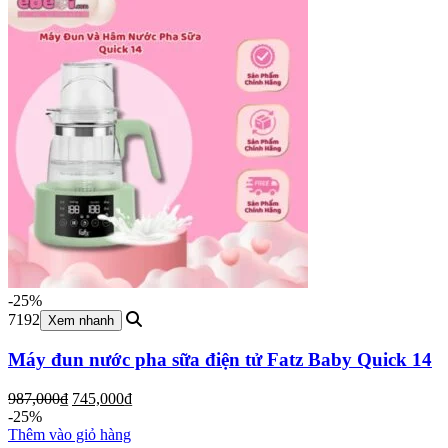
770,000₫.
-25%
7192
Xem nhanh
Máy đun nước pha sữa điện tử Fatz Baby Quick 14
Giá
Giá
987,000
₫
745,000
₫
gốc
hiện
-25%
là:
tại
Thêm vào giỏ hàng