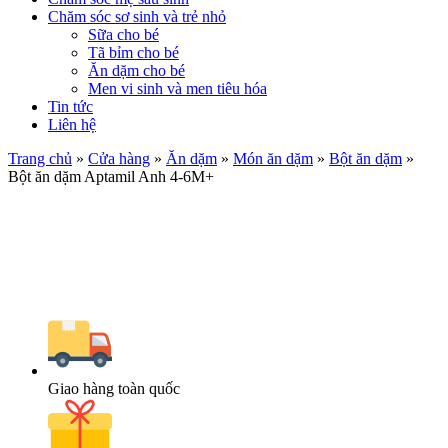
Chăm sóc sơ sinh và trẻ nhỏ
Sữa cho bé
Tã bỉm cho bé
Ăn dặm cho bé
Men vi sinh và men tiêu hóa
Tin tức
Liên hệ
Trang chủ
»
Cửa hàng
»
Ăn dặm
»
Món ăn dặm
»
Bột ăn dặm
»
Bột ăn dặm Aptamil Anh 4-6M+
Giao hàng toàn quốc