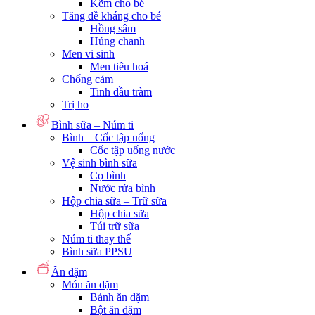
Kẽm cho bé
Tăng đề kháng cho bé
Hồng sâm
Húng chanh
Men vi sinh
Men tiêu hoá
Chống cảm
Tinh dầu tràm
Trị ho
Bình sữa – Núm ti
Bình – Cốc tập uống
Cốc tập uống nước
Vệ sinh bình sữa
Cọ bình
Nước rửa bình
Hộp chia sữa – Trữ sữa
Hộp chia sữa
Túi trữ sữa
Núm ti thay thế
Bình sữa PPSU
Ăn dặm
Món ăn dặm
Bánh ăn dặm
Bột ăn dặm