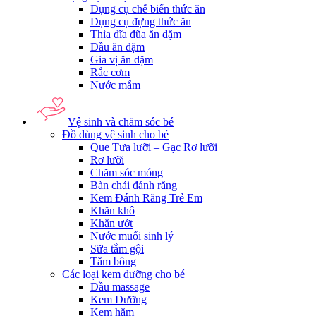
Dụng cụ chế biến thức ăn
Dụng cụ đựng thức ăn
Thìa dĩa đũa ăn dặm
Dầu ăn dặm
Gia vị ăn dặm
Rắc cơm
Nước mắm
Vệ sinh và chăm sóc bé
Đồ dùng vệ sinh cho bé
Que Tưa lưỡi – Gạc Rơ lưỡi
Rơ lưỡi
Chăm sóc móng
Bàn chải đánh răng
Kem Đánh Răng Trẻ Em
Khăn khô
Khăn ướt
Nước muối sinh lý
Sữa tắm gội
Tăm bông
Các loại kem dưỡng cho bé
Dầu massage
Kem Dưỡng
Kem hăm