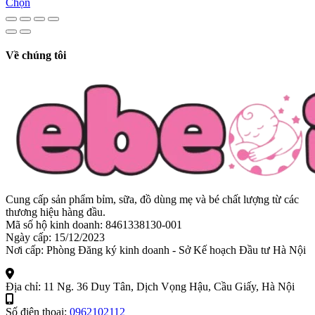
giá:
Chọn
từ
69,000₫
đến
165,000₫
Về chúng tôi
Cung cấp sản phẩm bỉm, sữa, đồ dùng mẹ và bé chất lượng từ các
thương hiệu hàng đầu.
Mã số hộ kinh doanh: 8461338130-001
Ngày cấp: 15/12/2023
Nơi cấp: Phòng Đăng ký kinh doanh - Sở Kế hoạch Đầu tư Hà Nội
Địa chỉ:
11 Ng. 36 Duy Tân, Dịch Vọng Hậu, Cầu Giấy, Hà Nội
Số điện thoại:
0962102112