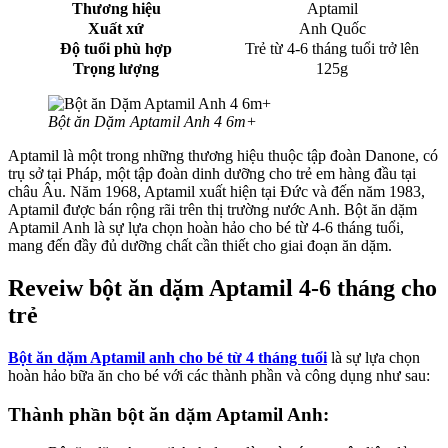
Thương hiệu
Aptamil
Xuất xứ
Anh Quốc
Độ tuổi phù hợp
Trẻ từ 4-6 tháng tuổi trở lên
Trọng lượng
125g
Bột ăn Dặm Aptamil Anh 4 6m+
Aptamil là một trong những thương hiệu thuộc tập đoàn Danone, có
trụ sở tại Pháp, một tập đoàn dinh dưỡng cho trẻ em hàng đầu tại
châu Âu. Năm 1968, Aptamil xuất hiện tại Đức và đến năm 1983,
Aptamil được bán rộng rãi trên thị trường nước Anh. Bột ăn dặm
Aptamil Anh là sự lựa chọn hoàn hảo cho bé từ 4-6 tháng tuổi,
mang đến đầy đủ dưỡng chất cần thiết cho giai đoạn ăn dặm.
Reveiw bột ăn dặm Aptamil 4-6 tháng cho
trẻ
Bột ăn dặm Aptamil anh cho bé từ 4 tháng tuổi
là sự lựa chọn
hoàn hảo bữa ăn cho bé với các thành phần và công dụng như sau:
Thành phần bột ăn dặm Aptamil Anh: