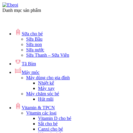
Danh mục sản phẩm
Sữa cho bé
Sữa Bầu
Sữa non
Sữa nước
Sữa Thanh – Sữa Viên
Tã Bỉm
Máy móc
Máy dùng cho gia đình
Nhiệt kế
Máy xay
Máy chăm sóc bé
Hút mũi
Vitamin & TPCN
Vitamin các loại
Vitamin D cho bé
Sắt cho bé
Canxi cho bé