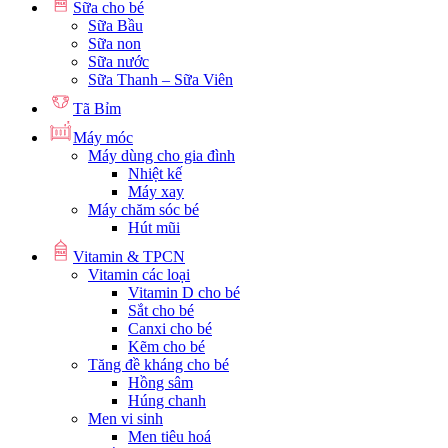
Sữa cho bé
Sữa Bầu
Sữa non
Sữa nước
Sữa Thanh – Sữa Viên
Tã Bỉm
Máy móc
Máy dùng cho gia đình
Nhiệt kế
Máy xay
Máy chăm sóc bé
Hút mũi
Vitamin & TPCN
Vitamin các loại
Vitamin D cho bé
Sắt cho bé
Canxi cho bé
Kẽm cho bé
Tăng đề kháng cho bé
Hồng sâm
Húng chanh
Men vi sinh
Men tiêu hoá