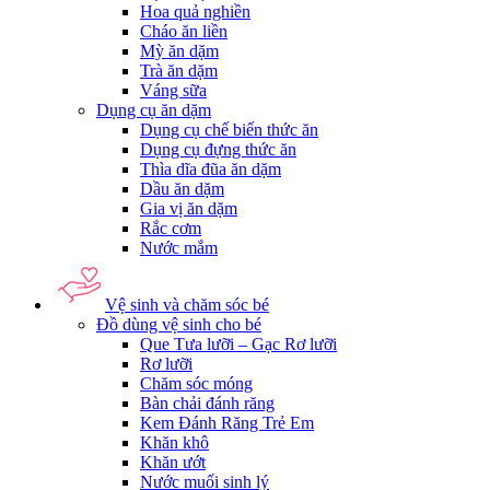
Hoa quả nghiền
Cháo ăn liền
Mỳ ăn dặm
Trà ăn dặm
Váng sữa
Dụng cụ ăn dặm
Dụng cụ chế biến thức ăn
Dụng cụ đựng thức ăn
Thìa dĩa đũa ăn dặm
Dầu ăn dặm
Gia vị ăn dặm
Rắc cơm
Nước mắm
Vệ sinh và chăm sóc bé
Đồ dùng vệ sinh cho bé
Que Tưa lưỡi – Gạc Rơ lưỡi
Rơ lưỡi
Chăm sóc móng
Bàn chải đánh răng
Kem Đánh Răng Trẻ Em
Khăn khô
Khăn ướt
Nước muối sinh lý