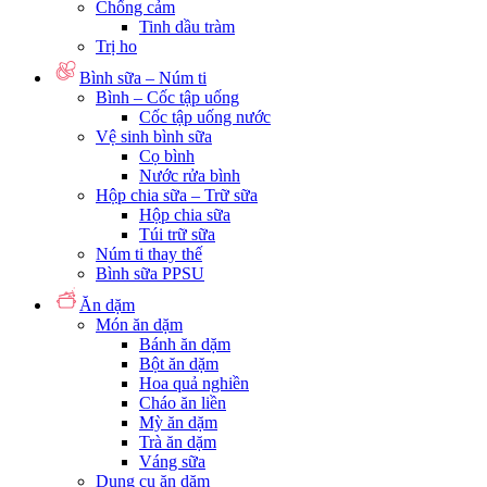
Chống cảm
Tinh dầu tràm
Trị ho
Bình sữa – Núm ti
Bình – Cốc tập uống
Cốc tập uống nước
Vệ sinh bình sữa
Cọ bình
Nước rửa bình
Hộp chia sữa – Trữ sữa
Hộp chia sữa
Túi trữ sữa
Núm ti thay thế
Bình sữa PPSU
Ăn dặm
Món ăn dặm
Bánh ăn dặm
Bột ăn dặm
Hoa quả nghiền
Cháo ăn liền
Mỳ ăn dặm
Trà ăn dặm
Váng sữa
Dụng cụ ăn dặm