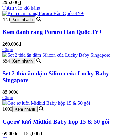
295,000
₫
Thêm vào giỏ hàng
473
Xem nhanh
Kem đánh răng Pororo Hàn Quốc 3Y+
260,000
₫
Chọn
554
Xem nhanh
Set 2 thìa ăn dặm Silicon của Lucky Baby
Singapore
85,000
₫
Chọn
1000
Xem nhanh
Gạc rơ lưỡi Midkid Baby hộp 15 & 50 gói
Khoảng
69,000
₫
–
165,000
₫