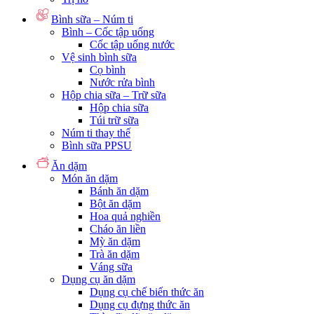
Bình sữa – Núm ti
Bình – Cốc tập uống
Cốc tập uống nước
Vệ sinh bình sữa
Cọ bình
Nước rửa bình
Hộp chia sữa – Trữ sữa
Hộp chia sữa
Túi trữ sữa
Núm ti thay thế
Bình sữa PPSU
Ăn dặm
Món ăn dặm
Bánh ăn dặm
Bột ăn dặm
Hoa quả nghiền
Cháo ăn liền
Mỳ ăn dặm
Trà ăn dặm
Váng sữa
Dụng cụ ăn dặm
Dụng cụ chế biến thức ăn
Dụng cụ đựng thức ăn