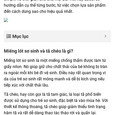
hướng dẫn cụ thể từng bước, từ việc chọn lựa sản phẩm
đến cách dùng sao cho hiệu quả nhất.
Mục lục
Miếng lót sơ sinh và tã chéo là gì?
Miếng lót sơ sinh là một miếng chống thấm được làm từ
giấy nilon. Nó giúp giữ cho chất thải của bé không bị tràn
ra ngoài mỗi khi bé đi vệ sinh. Điều này rất quan trọng vì
da của trẻ sơ sinh rất mỏng manh và dễ bị kích ứng nếu
tiếp xúc với chất thải lâu.
Tã chéo, hay còn gọi là tã tam giác, là loại tã phổ biến
được sử dụng cho trẻ sơ sinh, đặc biệt là vào mùa hè. Với
thiết kế thông thoáng, tã chéo giúp giảm thiểu tình trạng
hăm tã và rất dễ dàng thao tác tháo rời và quấn lại.