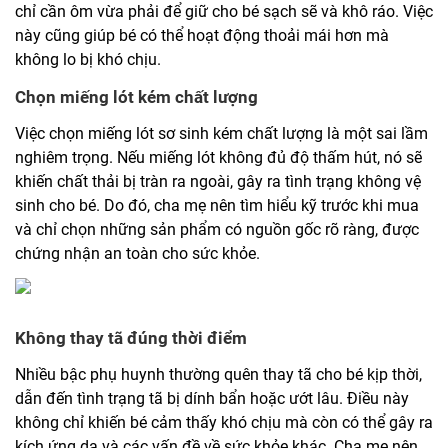
chỉ cần ôm vừa phải để giữ cho bé sạch sẽ và khô ráo. Việc
này cũng giúp bé có thể hoạt động thoải mái hơn mà
không lo bị khó chịu.
Chọn miếng lót kém chất lượng
Việc chọn miếng lót sơ sinh kém chất lượng là một sai lầm
nghiêm trọng. Nếu miếng lót không đủ độ thấm hút, nó sẽ
khiến chất thải bị tràn ra ngoài, gây ra tình trạng không vệ
sinh cho bé. Do đó, cha mẹ nên tìm hiểu kỹ trước khi mua
và chỉ chọn những sản phẩm có nguồn gốc rõ ràng, được
chứng nhận an toàn cho sức khỏe.
Không thay tã đúng thời điểm
Nhiều bậc phụ huynh thường quên thay tã cho bé kịp thời,
dẫn đến tình trạng tã bị dính bẩn hoặc ướt lâu. Điều này
không chỉ khiến bé cảm thấy khó chịu mà còn có thể gây ra
kích ứng da và các vấn đề về sức khỏe khác. Cha mẹ nên