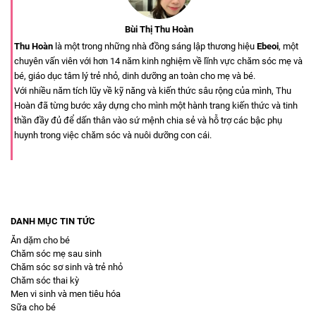
Bùi Thị Thu Hoàn
Thu Hoàn
là một trong những nhà đồng sáng lập thương hiệu
Ebeoi
, một
chuyên vấn viên với hơn 14 năm kinh nghiệm về lĩnh vực chăm sóc mẹ và
bé, giáo dục tâm lý trẻ nhỏ, dinh dưỡng an toàn cho mẹ và bé.
Với nhiều năm tích lũy về kỹ năng và kiến thức sâu rộng của mình, Thu
Hoàn đã từng bước xây dựng cho mình một hành trang kiến thức và tinh
thần đầy đủ để dấn thân vào sứ mệnh chia sẻ và hỗ trợ các bậc phụ
huynh trong việc chăm sóc và nuôi dưỡng con cái.
DANH MỤC TIN TỨC
Ăn dặm cho bé
Chăm sóc mẹ sau sinh
Chăm sóc sơ sinh và trẻ nhỏ
Chăm sóc thai kỳ
Men vi sinh và men tiêu hóa
Sữa cho bé