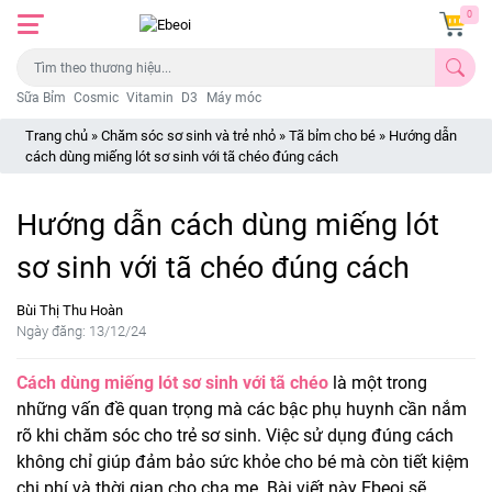
0
Sữa Bỉm
Cosmic
Vitamin
D3
Máy móc
Trang chủ
»
Chăm sóc sơ sinh và trẻ nhỏ
»
Tã bỉm cho bé
»
Hướng dẫn
cách dùng miếng lót sơ sinh với tã chéo đúng cách
Hướng dẫn cách dùng miếng lót
sơ sinh với tã chéo đúng cách
Bùi Thị Thu Hoàn
Ngày đăng: 13/12/24
Cách dùng miếng lót sơ sinh với tã chéo
là một trong
những vấn đề quan trọng mà các bậc phụ huynh cần nắm
rõ khi chăm sóc cho trẻ sơ sinh. Việc sử dụng đúng cách
không chỉ giúp đảm bảo sức khỏe cho bé mà còn tiết kiệm
chi phí và thời gian cho cha mẹ. Bài viết này Ebeoi sẽ