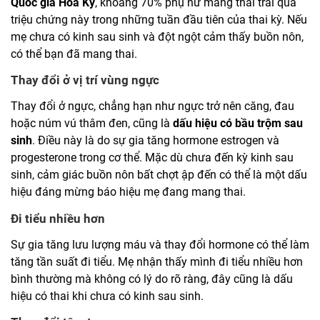
Quốc gia Hoa Kỳ
, khoảng 70% phụ nữ mang thai trải qua
triệu chứng này trong những tuần đầu tiên của thai kỳ. Nếu
mẹ chưa có kinh sau sinh và đột ngột cảm thấy buồn nôn,
có thể bạn đã mang thai.
Thay đổi ở vị trí vùng ngực
Thay đổi ở ngực, chẳng hạn như ngực trở nên căng, đau
hoặc núm vú thâm đen, cũng là
dấu hiệu có bầu trộm sau
sinh
. Điều này là do sự gia tăng hormone estrogen và
progesterone trong cơ thể. Mặc dù chưa đến kỳ kinh sau
sinh, cảm giác buồn nôn bất chợt ập đến có thể là một dấu
hiệu đáng mừng báo hiệu mẹ đang mang thai.
Đi tiểu nhiều hơn
Sự gia tăng lưu lượng máu và thay đổi hormone có thể làm
tăng tần suất đi tiểu. Mẹ nhận thấy mình đi tiểu nhiều hơn
bình thường mà không có lý do rõ ràng, đây cũng là dấu
hiệu có thai khi chưa có kinh sau sinh.