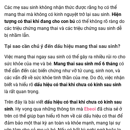
Các mẹ sau sinh không nhận thức được rằng họ có thể
mang thai mà không có kinh nguyệt trở lại sau sinh.
Hiện
tượng có thai khi đang cho con bú
có thể không rõ ràng do
các triệu chứng mang thai và các triệu chứng sau sinh dễ
bị nhầm lẫn.
Tại sao cần chú ý đến dấu hiệu mang thai sau sinh?
Việc mang thai ngay sau sinh có thể gây ra nhiều rủi ro cho
sức khỏe của mẹ và bé.
Mang thai sau sinh mổ 6 tháng
có
thể dẫn đến các biến chứng như vỡ tử cung, sinh non, và
các vấn đề về sức khỏe tinh thần của mẹ. Do đó, việc nhận
biết và hiểu rõ
dấu hiệu có thai khi chưa có kinh sau sinh
là rất quan trọng.
Trên đây là bài viết
dấu hiệu có thai khi chưa có kinh sau
sinh
. Hy vọng qua những thông tin mà
Ebeoi
đã chia sẻ ở
trên có thể giúp bạn hiểu rõ hơn về cái dấu hiệu có thai để
đảm bảo một thai kỳ an toàn và khỏe mạnh, mang lại sự
yên tâm cho cả mẹ và bé. Nếu có bất kỳ nghi ngờ hoặc lo