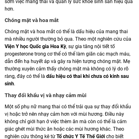
sớm việc mang thai và quản lý sức khỏe sinh sản hiệu quả
hơn.
Chóng mặt và hoa mắt
Chóng mặt và hoa mắt có thể là dấu hiệu của mang thai
mà nhiều người thường bỏ qua. Theo một nghiên cứu của
Viện Y học Quốc gia Hoa Kỳ
, sự gia tăng nội tiết tố
progesterone trong cơ thể có thể làm giãn các mạch máu,
dẫn đến hạ huyết áp và gây ra hiện tượng chóng mặt. Mẹ
thường xuyên cảm thấy chóng mặt mà không có lý do rõ
ràng, đây có thể là
dấu hiệu có thai khi chưa có kinh sau
sinh
.
Thay đổi khẩu vị và nhạy cảm mùi
Một số phụ nữ mang thai có thể trải qua sự thay đổi khẩu
vị hoặc trở nên nhạy cảm hơn với mùi hương. Điều này
không chỉ giới hạn ở việc thèm ăn mà còn có thể là cảm
giác ghét mùi thức ăn hoặc các mùi hương khác. Theo
nghiên cứu thông kê từ
Tổ chức Y Tế Thế Giới
cho biết