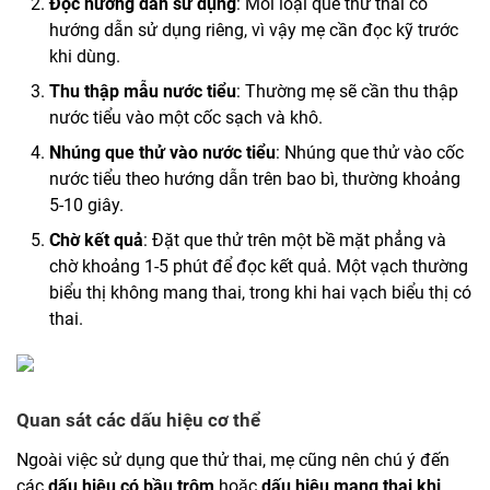
Đọc hướng dẫn sử dụng
: Mỗi loại que thử thai có
hướng dẫn sử dụng riêng, vì vậy mẹ cần đọc kỹ trước
khi dùng.
Thu thập mẫu nước tiểu
: Thường mẹ sẽ cần thu thập
nước tiểu vào một cốc sạch và khô.
Nhúng que thử vào nước tiểu
: Nhúng que thử vào cốc
nước tiểu theo hướng dẫn trên bao bì, thường khoảng
5-10 giây.
Chờ kết quả
: Đặt que thử trên một bề mặt phẳng và
chờ khoảng 1-5 phút để đọc kết quả. Một vạch thường
biểu thị không mang thai, trong khi hai vạch biểu thị có
thai.
Quan sát các dấu hiệu cơ thể
Ngoài việc sử dụng que thử thai, mẹ cũng nên chú ý đến
các
dấu hiệu có bầu trộm
hoặc
dấu hiệu mang thai khi