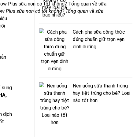
ow Plus sữa non có tốt không? Tổng quan về sữa
hiệu
ới
Cách pha sữa công thức
đúng chuẩn giữ trọn vẹn
dinh dưỡng
sản
Nên uống sữa thanh trùng
ổ sung
hay tiệt trùng cho bé? Loại
HA,
nào tốt hơn
n dịch
ốt