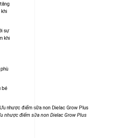
 tăng
 khi
i sự
m khi
 phù
u bé
u nhược điểm sữa non Dielac Grow Plus