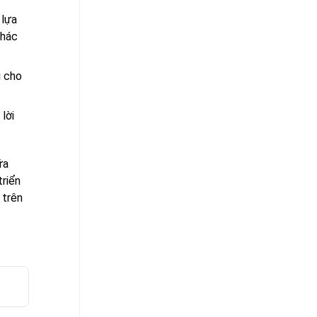
 lựa
khác
i cho
lời
ữa
triển
 trên