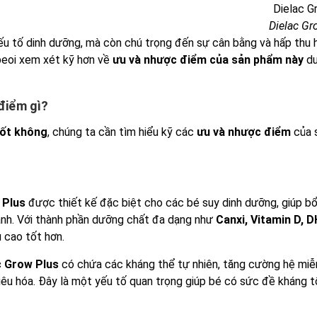
Dielac Gr
ếu tố dinh dưỡng, mà còn chú trọng đến sự cân bằng và hấp thu 
beoi xem xét kỹ hơn về
ưu và nhược điểm của sản phẩm này
dư
điểm gì?
tốt không
, chúng ta cần tìm hiểu kỹ các
ưu và nhược điểm
của 
 Plus
được thiết kế đặc biệt cho các bé suy dinh dưỡng, giúp b
ạnh. Với thành phần dưỡng chất đa dạng như
Canxi, Vitamin D, D
 cao tốt hơn.
c Grow Plus
có chứa các kháng thể tự nhiên, tăng cường hệ miễ
iêu hóa. Đây là một yếu tố quan trọng giúp bé có sức đề kháng t