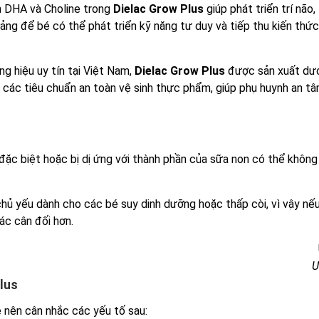
n DHA và Choline trong
Dielac Grow Plus
giúp phát triển trí não,
tảng để bé có thể phát triển kỹ năng tư duy và tiếp thu kiến thức
g hiệu uy tín tại Việt Nam,
Dielac Grow Plus
được sản xuất dướ
các tiêu chuẩn an toàn vệ sinh thực phẩm, giúp phụ huynh an tâ
 đặc biệt hoặc bị dị ứng với thành phần của sữa non có thể không
hủ yếu dành cho các bé suy dinh dưỡng hoặc thấp còi, vì vậy nế
ác cân đối hơn.
Ư
lus
 nên cân nhắc các yếu tố sau: