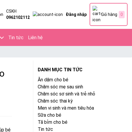
CSKH
Đăng nhập
Giỏ hàng
0
0962102112
Tin tức
Liên hệ
DANH MỤC TIN TỨC
ho
Ăn dặm cho bé
Chăm sóc mẹ sau sinh
Chăm sóc sơ sinh và trẻ nhỏ
Chăm sóc thai kỳ
Men vi sinh và men tiêu hóa
Sữa cho bé
Tã bỉm cho bé
Tin tức
iúp bé