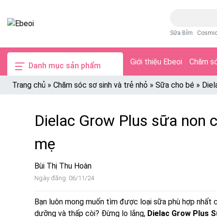
Sữa Bỉm
Cosmi
Giới thiệu Ebeoi
Chăm só
Danh mục sản phẩm
Trang chủ
»
Chăm sóc sơ sinh và trẻ nhỏ
»
Sữa cho bé
»
Diel
Dielac Grow Plus sữa non c
mẹ
Bùi Thị Thu Hoàn
Ngày đăng: 06/11/24
Bạn luôn mong muốn tìm được loại sữa phù hợp nhất ch
dưỡng và thấp còi? Đừng lo lắng,
Dielac Grow Plus 