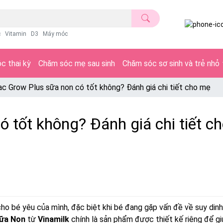
c
Vitamin
D3
Máy móc
c thai kỳ
Chăm sóc mẹ sau sinh
Chăm sóc sơ sinh và trẻ nhỏ
ac Grow Plus sữa non có tốt không? Đánh giá chi tiết cho mẹ
ó tốt không? Đánh giá chi tiết c
o bé yêu của mình, đặc biệt khi bé đang gặp vấn đề về suy dinh
Sữa Non
từ
Vinamilk
chính là sản phẩm được thiết kế riêng để g