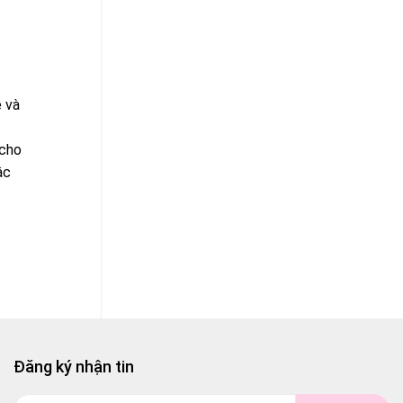
ẹ và
 cho
ậc
Đăng ký nhận tin