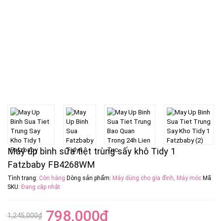
Máy úp bình sữa tiệt trùng sấy khô Tidy 1
Fatzbaby FB4268WM
Tình trạng:
Còn hàng
Dòng sản phẩm:
Máy dùng cho gia đình
,
Máy móc
Mã
SKU:
Đang cập nhật
798,000
₫
1,245,000
₫
Giá
Giá