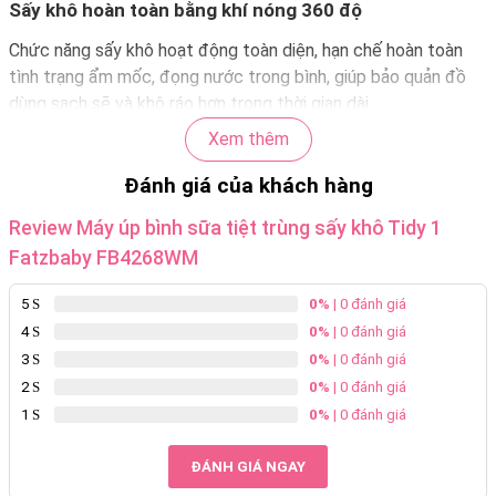
Sấy khô hoàn toàn bằng khí nóng 360 độ
Chức năng sấy khô hoạt động toàn diện, hạn chế hoàn toàn
tình trạng ẩm mốc, đọng nước trong bình, giúp bảo quản đồ
dùng sạch sẽ và khô ráo hơn trong thời gian dài.
Xem thêm
Bảo quản tự động lên đến 24 giờ
Đánh giá của khách hàng
Sau khi tiệt trùng và sấy khô, máy tiếp tục chế độ bảo quản
giúp bình và phụ kiện luôn trong tình trạng vệ sinh tối ưu, hạn
Review Máy úp bình sữa tiệt trùng sấy khô Tidy 1
chế tái nhiễm khuẩn do môi trường bên ngoài.
Fatzbaby FB4268WM
Dung tích chứa lớn, thiết kế gọn gàng
5
0%
| 0 đánh giá
Máy có khả năng chứa nhiều bình sữa, núm ti, ti ngậm và các
4
0%
| 0 đánh giá
vật dụng nhỏ cho bé. Cấu trúc máy được thiết kế để sắp xếp
3
0%
| 0 đánh giá
khoa học, tiết kiệm diện tích tối đa cho khu vực bếp hoặc bàn
2
0%
| 0 đánh giá
đồ dùng.
1
0%
| 0 đánh giá
Vận hành đơn giản, điều khiển thông minh
ĐÁNH GIÁ NGAY
Bảng điều khiển cảm ứng trực quan, thao tác đơn giản giúp