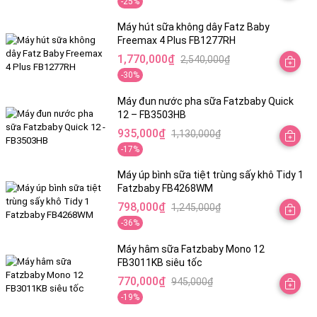
-25%
Tránh mở nắp máy khi đang hoạt động tiệt trùng bằng tia
gốc
hiện
UV-C để đảm bảo an toàn cho mắt và da.
là:
tại
Máy hút sữa không dây Fatz Baby
Freemax 4 Plus FB1277RH
3,850,000₫.
là:
Đặt máy ở vị trí khô ráo, tránh xa nơi có độ ẩm cao hoặc
1,770,000
₫
2,540,000
₫
2,890,000₫.
ánh nắng trực tiếp.
Giá
Giá
-30%
gốc
hiện
Chỉ sử dụng sản phẩm theo hướng dẫn, không tự ý thay
là:
tại
Máy đun nước pha sữa Fatzbaby Quick
đổi linh kiện hoặc dùng sai chức năng.
12 – FB3503HB
2,540,000₫.
là:
935,000
₫
1,130,000
₫
1,770,000₫.
Giá
Giá
-17%
gốc
hiện
là:
tại
Máy úp bình sữa tiệt trùng sấy khô Tidy 1
Fatzbaby FB4268WM
1,130,000₫.
là:
798,000
₫
1,245,000
₫
935,000₫.
Giá
Giá
-36%
gốc
hiện
là:
tại
Máy hâm sữa Fatzbaby Mono 12
FB3011KB siêu tốc
1,245,000₫.
là:
770,000
₫
945,000
₫
798,000₫.
Giá
Giá
-19%
gốc
hiện