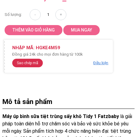
gốc
hiện
là:
tại
Số lượng:
1,245,000₫.
là:
798,000₫.
THÊM VÀO GIỎ HÀNG
MUA NGAY
NHẬP MÃ:
HGKE4M59
Đồng giá 24k cho mọi đơn hàng từ 100k
Sao chép mã
Điều kiện
Mô tả sản phẩm
Máy úp bình sữa tiệt trùng sấy khô Tidy 1 Fatzbaby
là giải
pháp toàn diện hỗ trợ chăm sóc và bảo vệ sức khỏe bé yêu
mỗi ngày. Sản phẩm tích hợp 4 chức năng hiện đại: tiệt trùng