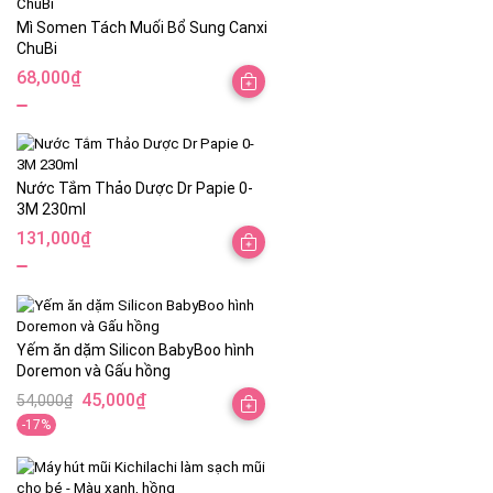
Mì Somen Tách Muối Bổ Sung Canxi
ChuBi
68,000
₫
Nước Tắm Thảo Dược Dr Papie 0-
3M 230ml
131,000
₫
Yếm ăn dặm Silicon BabyBoo hình
Doremon và Gấu hồng
45,000
₫
54,000
₫
-17%