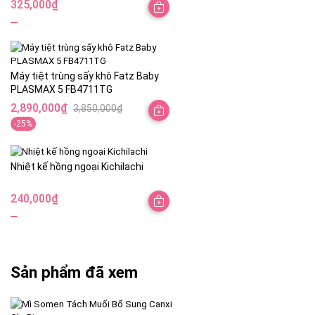
325,000
₫
Máy tiệt trùng sấy khô Fatz Baby
PLASMAX 5 FB4711TG
2,890,000
₫
3,850,000
₫
Giá
Giá
-25%
gốc
hiện
là:
tại
3,850,000₫.
là:
Nhiệt kế hồng ngoại Kichilachi
2,890,000₫.
240,000
₫
Sản phẩm đã xem