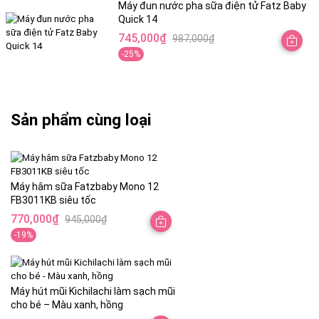
là:
tại
Máy đun nước pha sữa điện tử Fatz Baby
Quick 14
945,000₫.
là:
745,000
₫
987,000
₫
770,000₫.
Giá
Giá
-25%
gốc
hiện
là:
tại
987,000₫.
là:
745,000₫.
Sản phẩm cùng loại
Máy hâm sữa Fatzbaby Mono 12
FB3011KB siêu tốc
770,000
₫
945,000
₫
Giá
Giá
-19%
gốc
hiện
là:
tại
945,000₫.
là:
Máy hút mũi Kichilachi làm sạch mũi
770,000₫.
cho bé – Màu xanh, hồng