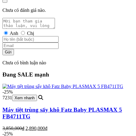
Chưa có đánh giá nào.
Anh
Chị
Gửi
Chưa có bình luận nào
Đang SALE mạnh
-25%
7231
Xem nhanh
Máy tiệt trùng sấy khô Fatz Baby PLASMAX 5
FB4711TG
Giá
Giá
3,850,000
₫
2,890,000
₫
gốc
hiện
-25%