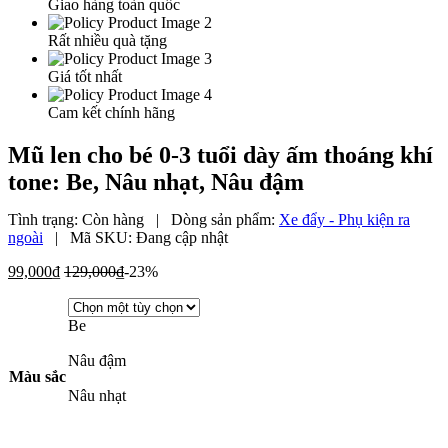
Giao hàng toàn quốc
Rất nhiều quà tặng
Giá tốt nhất
Cam kết chính hãng
Mũ len cho bé 0-3 tuổi dày ấm thoáng khí
tone: Be, Nâu nhạt, Nâu đậm
Tình trạng:
Còn hàng
|
Dòng sản phẩm:
Xe đẩy - Phụ kiện ra
ngoài
|
Mã SKU:
Đang cập nhật
99,000
₫
129,000
₫
-23%
Be
Nâu đậm
Màu sắc
Nâu nhạt