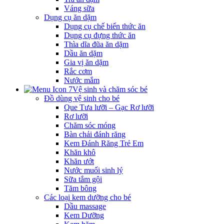
Váng sữa
Dụng cụ ăn dặm
Dụng cụ chế biến thức ăn
Dụng cụ đựng thức ăn
Thìa dĩa đũa ăn dặm
Dầu ăn dặm
Gia vị ăn dặm
Rắc cơm
Nước mắm
Vệ sinh và chăm sóc bé
Đồ dùng vệ sinh cho bé
Que Tưa lưỡi – Gạc Rơ lưỡi
Rơ lưỡi
Chăm sóc móng
Bàn chải đánh răng
Kem Đánh Răng Trẻ Em
Khăn khô
Khăn ướt
Nước muối sinh lý
Sữa tắm gội
Tăm bông
Các loại kem dưỡng cho bé
Dầu massage
Kem Dưỡng