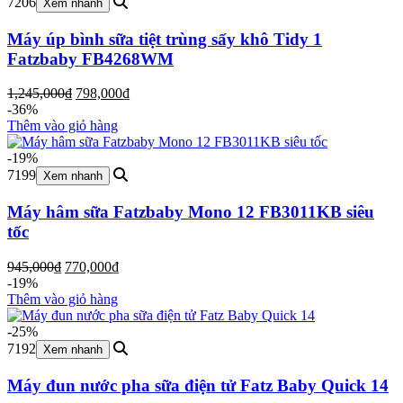
7206
Xem nhanh
Máy úp bình sữa tiệt trùng sấy khô Tidy 1
Fatzbaby FB4268WM
Giá
Giá
1,245,000
₫
798,000
₫
gốc
hiện
-36%
là:
tại
Thêm vào giỏ hàng
1,245,000₫.
là:
798,000₫.
-19%
7199
Xem nhanh
Máy hâm sữa Fatzbaby Mono 12 FB3011KB siêu
tốc
Giá
Giá
945,000
₫
770,000
₫
gốc
hiện
-19%
là:
tại
Thêm vào giỏ hàng
945,000₫.
là:
770,000₫.
-25%
7192
Xem nhanh
Máy đun nước pha sữa điện tử Fatz Baby Quick 14