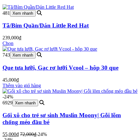
481
Xem nhanh
Tã/Bỉm Quần/Dán Little Red Hat
239,000
₫
Chọn
743
Xem nhanh
Que tưa lưỡi, Gạc rơ lưỡi Vcool – hôp 30 que
45,000
₫
Thêm vào giỏ hàng
-24%
6929
Xem nhanh
Gối xô cho trẻ sơ sinh Muslin Moony| Gỗi lõm
chống méo đầu bé
55,000
₫
72,000
₫
-24%
-24%