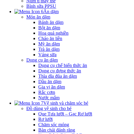
Núm ti thay thế
Bình sữa PPSU
Ăn dặm
Món ăn dặm
Bánh ăn dặm
Bột ăn dặm
Hoa quả nghiền
Cháo ăn liền
Mỳ ăn dặm
Trà ăn dặm
Váng sữa
Dụng cụ ăn dặm
Dụng cụ chế biến thức ăn
Dụng cụ đựng thức ăn
Thìa dĩa đũa ăn dặm
Dầu ăn dặm
Gia vị ăn dặm
Rắc cơm
Nước mắm
Vệ sinh và chăm sóc bé
Đồ dùng vệ sinh cho bé
Que Tưa lưỡi – Gạc Rơ lưỡi
Rơ lưỡi
Chăm sóc móng
Bàn chải đánh răng