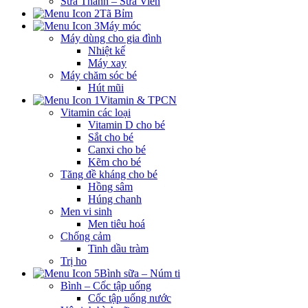
Sữa Thanh – Sữa Viên
Tã Bỉm
Máy móc
Máy dùng cho gia đình
Nhiệt kế
Máy xay
Máy chăm sóc bé
Hút mũi
Vitamin & TPCN
Vitamin các loại
Vitamin D cho bé
Sắt cho bé
Canxi cho bé
Kẽm cho bé
Tăng đề kháng cho bé
Hồng sâm
Húng chanh
Men vi sinh
Men tiêu hoá
Chống cảm
Tinh dầu tràm
Trị ho
Bình sữa – Núm ti
Bình – Cốc tập uống
Cốc tập uống nước