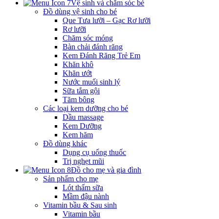
Vệ sinh và chăm sóc bé
Đồ dùng vệ sinh cho bé
Que Tưa lưỡi – Gạc Rơ lưỡi
Rơ lưỡi
Chăm sóc móng
Bàn chải đánh răng
Kem Đánh Răng Trẻ Em
Khăn khô
Khăn ướt
Nước muối sinh lý
Sữa tắm gội
Tăm bông
Các loại kem dưỡng cho bé
Dầu massage
Kem Dưỡng
Kem hăm
Đồ dùng khác
Dụng cụ uống thuốc
Trị nghẹt mũi
Đồ cho mẹ và gia đình
Sản phẩm cho mẹ
Lót thấm sữa
Mầm đậu nành
Vitamin bầu & Sau sinh
Vitamin bầu