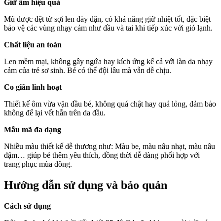
Giữ ấm hiệu quả
Mũ được dệt từ sợi len dày dặn, có khả năng giữ nhiệt tốt, đặc biệt
bảo vệ các vùng nhạy cảm như đầu và tai khi tiếp xúc với gió lạnh.
Chất liệu an toàn
Len mềm mại, không gây ngứa hay kích ứng kể cả với làn da nhạy
cảm của trẻ sơ sinh. Bé có thể đội lâu mà vẫn dễ chịu.
Co giãn linh hoạt
Thiết kế ôm vừa vặn đầu bé, không quá chật hay quá lỏng, đảm bảo
không để lại vết hằn trên da đầu.
Mẫu mã đa dạng
Nhiều màu thiết kế dễ thương như: Màu be, màu nâu nhạt, màu nâu
đậm… giúp bé thêm yêu thích, đồng thời dễ dàng phối hợp với
trang phục mùa đông.
Hướng dẫn sử dụng và bảo quản
Cách sử dụng