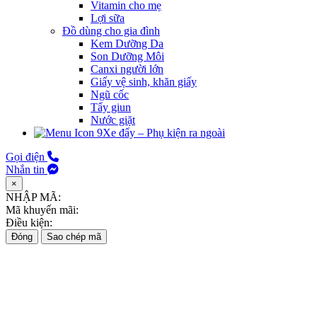
Vitamin cho mẹ
Lợi sữa
Đồ dùng cho gia đình
Kem Dưỡng Da
Son Dưỡng Môi
Canxi người lớn
Giấy vệ sinh, khăn giấy
Ngũ cốc
Tẩy giun
Nước giặt
Xe đẩy – Phụ kiện ra ngoài
Gọi điện
Nhắn tin
×
NHẬP MÃ:
Mã khuyến mãi:
Điều kiện:
Đóng
Sao chép mã