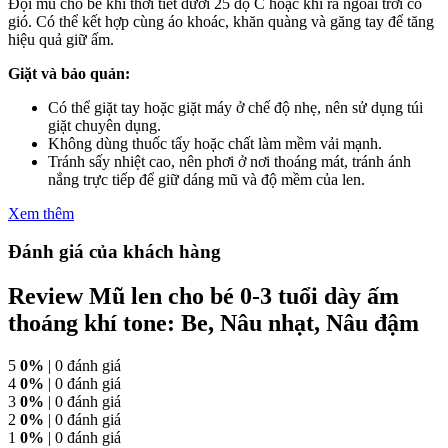
Đội mũ cho bé khi thời tiết dưới 25 độ C hoặc khi ra ngoài trời có
gió. Có thể kết hợp cùng áo khoác, khăn quàng và găng tay để tăng
hiệu quả giữ ấm.
Giặt và bảo quản:
Có thể giặt tay hoặc giặt máy ở chế độ nhẹ, nên sử dụng túi
giặt chuyên dụng.
Không dùng thuốc tẩy hoặc chất làm mềm vải mạnh.
Tránh sấy nhiệt cao, nên phơi ở nơi thoáng mát, tránh ánh
nắng trực tiếp để giữ dáng mũ và độ mềm của len.
Xem thêm
Đánh giá của khách hàng
Review Mũ len cho bé 0-3 tuổi dày ấm
thoáng khí tone: Be, Nâu nhạt, Nâu đậm
5
0%
| 0 đánh giá
4
0%
| 0 đánh giá
3
0%
| 0 đánh giá
2
0%
| 0 đánh giá
1
0%
| 0 đánh giá