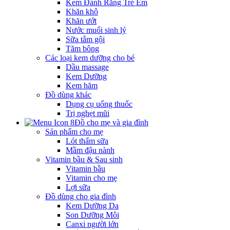
Kem Đánh Răng Trẻ Em
Khăn khô
Khăn ướt
Nước muối sinh lý
Sữa tắm gội
Tăm bông
Các loại kem dưỡng cho bé
Dầu massage
Kem Dưỡng
Kem hăm
Đồ dùng khác
Dụng cụ uống thuốc
Trị nghẹt mũi
Đồ cho mẹ và gia đình
Sản phẩm cho mẹ
Lót thấm sữa
Mầm đậu nành
Vitamin bầu & Sau sinh
Vitamin bầu
Vitamin cho mẹ
Lợi sữa
Đồ dùng cho gia đình
Kem Dưỡng Da
Son Dưỡng Môi
Canxi người lớn