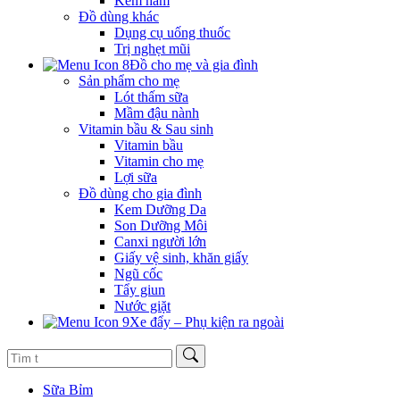
Kem hăm
Đồ dùng khác
Dụng cụ uống thuốc
Trị nghẹt mũi
Đồ cho mẹ và gia đình
Sản phẩm cho mẹ
Lót thấm sữa
Mầm đậu nành
Vitamin bầu & Sau sinh
Vitamin bầu
Vitamin cho mẹ
Lợi sữa
Đồ dùng cho gia đình
Kem Dưỡng Da
Son Dưỡng Môi
Canxi người lớn
Giấy vệ sinh, khăn giấy
Ngũ cốc
Tẩy giun
Nước giặt
Xe đẩy – Phụ kiện ra ngoài
Sữa Bỉm