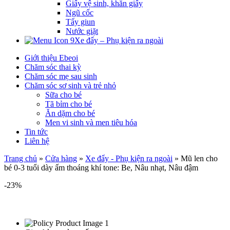
Giấy vệ sinh, khăn giấy
Ngũ cốc
Tẩy giun
Nước giặt
Xe đẩy – Phụ kiện ra ngoài
Giới thiệu Ebeoi
Chăm sóc thai kỳ
Chăm sóc mẹ sau sinh
Chăm sóc sơ sinh và trẻ nhỏ
Sữa cho bé
Tã bỉm cho bé
Ăn dặm cho bé
Men vi sinh và men tiêu hóa
Tin tức
Liên hệ
Trang chủ
»
Cửa hàng
»
Xe đẩy - Phụ kiện ra ngoài
»
Mũ len cho
bé 0-3 tuổi dày ấm thoáng khí tone: Be, Nâu nhạt, Nâu đậm
-23%