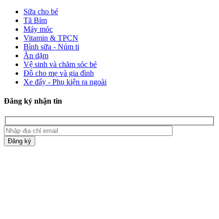
Sữa cho bé
Tã Bỉm
Máy móc
Vitamin & TPCN
Bình sữa - Núm ti
Ăn dặm
Vệ sinh và chăm sóc bé
Đồ cho mẹ và gia đình
Xe đẩy - Phụ kiện ra ngoài
Đăng ký nhận tin
Đăng ký