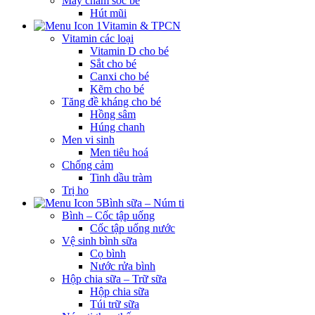
Máy chăm sóc bé
Hút mũi
Vitamin & TPCN
Vitamin các loại
Vitamin D cho bé
Sắt cho bé
Canxi cho bé
Kẽm cho bé
Tăng đề kháng cho bé
Hồng sâm
Húng chanh
Men vi sinh
Men tiêu hoá
Chống cảm
Tinh dầu tràm
Trị ho
Bình sữa – Núm ti
Bình – Cốc tập uống
Cốc tập uống nước
Vệ sinh bình sữa
Cọ bình
Nước rửa bình
Hộp chia sữa – Trữ sữa
Hộp chia sữa
Túi trữ sữa