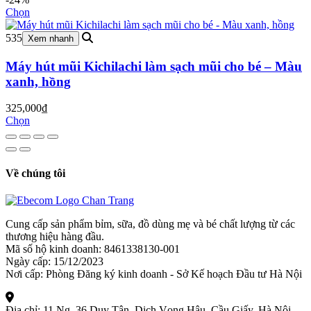
Chọn
535
Xem nhanh
Máy hút mũi Kichilachi làm sạch mũi cho bé – Màu
xanh, hồng
325,000
₫
Chọn
Về chúng tôi
Cung cấp sản phẩm bỉm, sữa, đồ dùng mẹ và bé chất lượng từ các
thương hiệu hàng đầu.
Mã số hộ kinh doanh: 8461338130-001
Ngày cấp: 15/12/2023
Nơi cấp: Phòng Đăng ký kinh doanh - Sở Kế hoạch Đầu tư Hà Nội
Địa chỉ:
11 Ng. 36 Duy Tân, Dịch Vọng Hậu, Cầu Giấy, Hà Nội