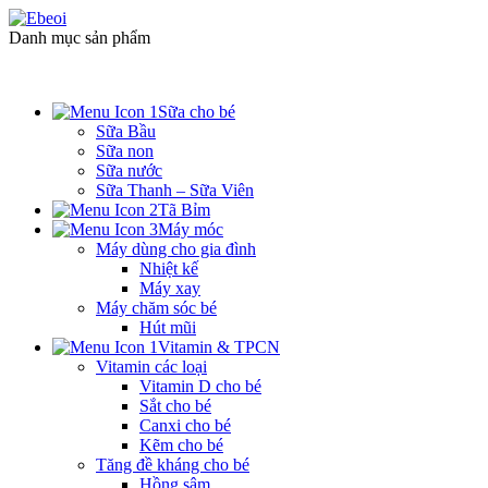
Danh mục sản phẩm
Sữa cho bé
Sữa Bầu
Sữa non
Sữa nước
Sữa Thanh – Sữa Viên
Tã Bỉm
Máy móc
Máy dùng cho gia đình
Nhiệt kế
Máy xay
Máy chăm sóc bé
Hút mũi
Vitamin & TPCN
Vitamin các loại
Vitamin D cho bé
Sắt cho bé
Canxi cho bé
Kẽm cho bé
Tăng đề kháng cho bé
Hồng sâm