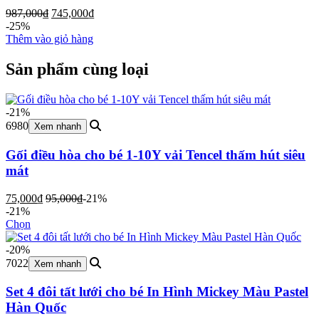
Giá
Giá
987,000
₫
745,000
₫
gốc
hiện
-25%
là:
tại
Thêm vào giỏ hàng
987,000₫.
là:
745,000₫.
Sản phẩm cùng loại
-21%
6980
Xem nhanh
Gối điều hòa cho bé 1-10Y vải Tencel thấm hút siêu
mát
75,000
₫
95,000
₫
-21%
-21%
Chọn
-20%
7022
Xem nhanh
Set 4 đôi tất lưới cho bé In Hình Mickey Màu Pastel
Hàn Quốc