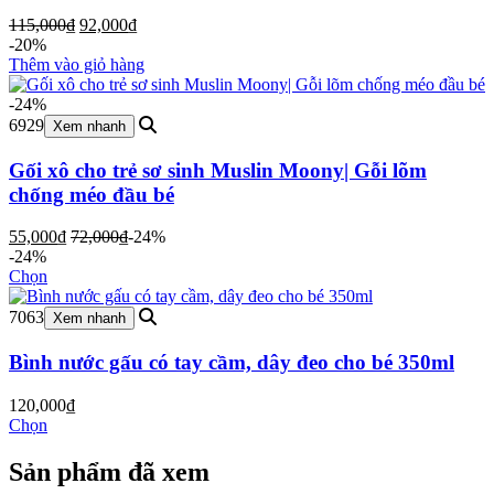
Giá
Giá
115,000
₫
92,000
₫
gốc
hiện
-20%
là:
tại
Thêm vào giỏ hàng
115,000₫.
là:
92,000₫.
-24%
6929
Xem nhanh
Gối xô cho trẻ sơ sinh Muslin Moony| Gỗi lõm
chống méo đầu bé
55,000
₫
72,000
₫
-24%
-24%
Chọn
7063
Xem nhanh
Bình nước gấu có tay cầm, dây đeo cho bé 350ml
120,000
₫
Chọn
Sản phẩm đã xem