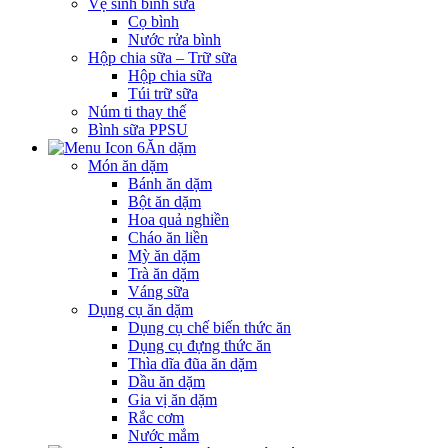
Vệ sinh bình sữa
Cọ bình
Nước rửa bình
Hộp chia sữa – Trữ sữa
Hộp chia sữa
Túi trữ sữa
Núm ti thay thế
Bình sữa PPSU
Ăn dặm
Món ăn dặm
Bánh ăn dặm
Bột ăn dặm
Hoa quả nghiền
Cháo ăn liền
Mỳ ăn dặm
Trà ăn dặm
Váng sữa
Dụng cụ ăn dặm
Dụng cụ chế biến thức ăn
Dụng cụ đựng thức ăn
Thìa dĩa đũa ăn dặm
Dầu ăn dặm
Gia vị ăn dặm
Rắc cơm
Nước mắm