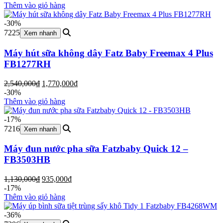
là:
tại
Thêm vào giỏ hàng
3,850,000₫.
là:
2,890,000₫.
-30%
7225
Xem nhanh
Máy hút sữa không dây Fatz Baby Freemax 4 Plus
FB1277RH
Giá
Giá
2,540,000
₫
1,770,000
₫
gốc
hiện
-30%
là:
tại
Thêm vào giỏ hàng
2,540,000₫.
là:
1,770,000₫.
-17%
7216
Xem nhanh
Máy đun nước pha sữa Fatzbaby Quick 12 –
FB3503HB
Giá
Giá
1,130,000
₫
935,000
₫
gốc
hiện
-17%
là:
tại
Thêm vào giỏ hàng
1,130,000₫.
là:
935,000₫.
-36%