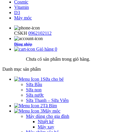
Cosmic
Vitamin
D3
Máy móc
CSKH
0962102112
Đăng nhập
Giỏ hàng
0
Chưa có sản phẩm trong giỏ hàng.
Danh mục sản phẩm
Sữa cho bé
Sữa Bầu
Sữa non
Sữa nước
Sữa Thanh – Sữa Viên
Tã Bỉm
Máy móc
Máy dùng cho gia đình
Nhiệt kế
Máy xay