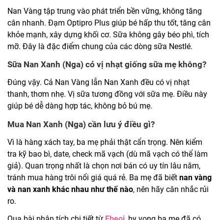
Nan Vàng tập trung vào phát triển bền vững, không tăng
cân nhanh. Đạm Optipro Plus giúp bé hấp thu tốt, tăng cân
khỏe mạnh, xây dựng khối cơ. Sữa không gây béo phì, tích
mỡ. Đây là đặc điểm chung của các dòng sữa Nestlé.
Sữa Nan Xanh (Nga) có vị nhạt giống sữa mẹ không?
Đúng vậy. Cả Nan Vàng lẫn Nan Xanh đều có vị nhạt
thanh, thơm nhẹ. Vị sữa tương đồng với sữa mẹ. Điều này
giúp bé dễ dàng hợp tác, không bỏ bú mẹ.
Mua Nan Xanh (Nga) cần lưu ý điều gì?
Vì là hàng xách tay, ba mẹ phải thật cẩn trọng. Nên kiểm
tra kỹ bao bì, date, check mã vạch (dù mã vạch có thể làm
giả). Quan trọng nhất là chọn nơi bán có uy tín lâu năm,
tránh mua hàng trôi nổi giá quá rẻ. Ba mẹ đã biết
nan vàng
và nan xanh khác nhau như thế nào
, nên hãy cân nhắc rủi
ro.
Qua bài phân tích chi tiết từ
Ebeoi
, hy vọng ba mẹ đã có