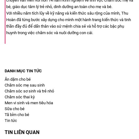
chuyên vấn viên với hơn 14 năm kinh nghiệm về lĩnh vực chăm sóc mẹ và
bé, giáo dục tâm lý trẻ nhỏ, dinh dưỡng an toàn cho mẹ và bé.
Với nhiều năm tích lũy về kỹ năng và kiến thức sâu rộng của mình, Thu
Hoàn đã từng bước xây dựng cho mình một hành trang kiến thức và tinh
thần đầy đủ để dấn thân vào sứ mệnh chia sẻ và hỗ trợ các bậc phụ
huynh trong việc chăm sóc và nuôi dưỡng con cái.
DANH MỤC TIN TỨC
Ăn dặm cho bé
Chăm sóc mẹ sau sinh
Chăm sóc sơ sinh và trẻ nhỏ
Chăm sóc thai kỳ
Men vi sinh và men tiêu hóa
Sữa cho bé
Tã bỉm cho bé
Tin tức
TIN LIÊN QUAN