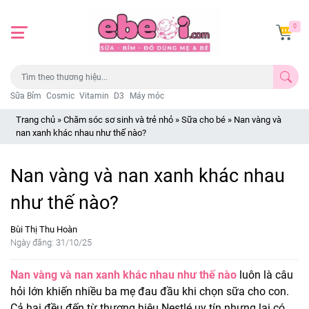
0
Sữa Bỉm
Cosmic
Vitamin
D3
Máy móc
Trang chủ
»
Chăm sóc sơ sinh và trẻ nhỏ
»
Sữa cho bé
»
Nan vàng và
nan xanh khác nhau như thế nào?
Nan vàng và nan xanh khác nhau
như thế nào?
Bùi Thị Thu Hoàn
Ngày đăng: 31/10/25
Nan vàng và nan xanh khác nhau như thế nào
luôn là câu
hỏi lớn khiến nhiều ba mẹ đau đầu khi chọn sữa cho con.
Cả hai đều đến từ thương hiệu Nestlé uy tín nhưng lại có