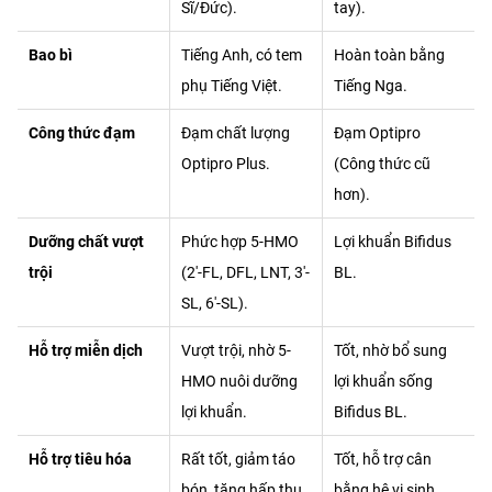
Sĩ/Đức).
tay).
Bao bì
Tiếng Anh, có tem
Hoàn toàn bằng
phụ Tiếng Việt.
Tiếng Nga.
Công thức đạm
Đạm chất lượng
Đạm Optipro
Optipro Plus.
(Công thức cũ
hơn).
Dưỡng chất vượt
Phức hợp 5-HMO
Lợi khuẩn Bifidus
trội
(2′-FL, DFL, LNT, 3′-
BL.
SL, 6′-SL).
Hỗ trợ miễn dịch
Vượt trội, nhờ 5-
Tốt, nhờ bổ sung
HMO nuôi dưỡng
lợi khuẩn sống
lợi khuẩn.
Bifidus BL.
Hỗ trợ tiêu hóa
Rất tốt, giảm táo
Tốt, hỗ trợ cân
bón, tăng hấp thu.
bằng hệ vi sinh