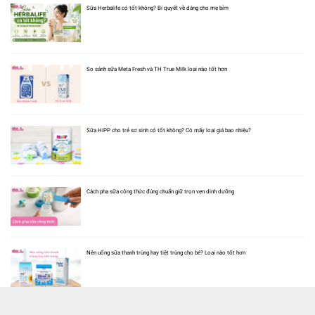
Sữa Herbalife có tốt không? Bí quyết về dáng cho mẹ bỉm
So sánh sữa Meta Fresh và TH True Milk loại nào tốt hơn
Sữa HiPP cho trẻ sơ sinh có tốt không? Có mấy loại giá bao nhiêu?
Cách pha sữa công thức đúng chuẩn giữ trọn vẹn dinh dưỡng
Nên uống sữa thanh trùng hay tiệt trùng cho bé? Loại nào tốt hơn