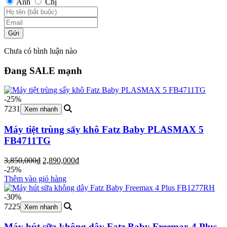
Anh
Chị
Gửi
Chưa có bình luận nào
Đang SALE mạnh
-25%
7231
Xem nhanh
Máy tiệt trùng sấy khô Fatz Baby PLASMAX 5
FB4711TG
Giá
Giá
3,850,000
₫
2,890,000
₫
gốc
hiện
-25%
là:
tại
Thêm vào giỏ hàng
3,850,000₫.
là:
2,890,000₫.
-30%
7225
Xem nhanh
Máy hút sữa không dây Fatz Baby Freemax 4 Plus