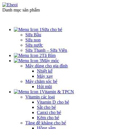
Danh mục sản phẩm
Sữa cho bé
Sữa Bầu
Sữa non
Sữa nước
Sữa Thanh – Sữa Viên
Tã Bỉm
Máy móc
Máy dùng cho gia đình
Nhiệt kế
Máy xay
Máy chăm sóc bé
Hút mũi
Vitamin & TPCN
Vitamin các loại
Vitamin D cho bé
Sắt cho bé
Canxi cho bé
Kẽm cho bé
Tăng đề kháng cho bé
Hồng sâm