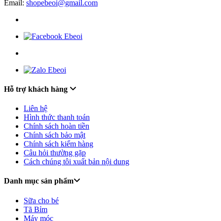
Email:
shopebeoi@gmail.com
Hỗ trợ khách hàng
Liên hệ
Hình thức thanh toán
Chính sách hoàn tiền
Chính sách bảo mật
Chính sách kiểm hàng
Câu hỏi thường gặp
Cách chúng tôi xuất bản nội dung
Danh mục sản phẩm
Sữa cho bé
Tã Bỉm
Máy móc