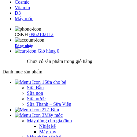
Cosmic
Vitamin
D3
Máy móc
CSKH
0962102112
Đăng nhập
Giỏ hàng
0
Chưa có sản phẩm trong giỏ hàng.
Danh mục sản phẩm
Sữa cho bé
Sữa Bầu
Sữa non
Sữa nước
Sữa Thanh – Sữa Viên
Tã Bỉm
Máy móc
Máy dùng cho gia đình
Nhiệt kế
Máy xay