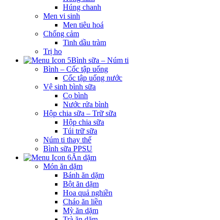
Húng chanh
Men vi sinh
Men tiêu hoá
Chống cảm
Tinh dầu tràm
Trị ho
Bình sữa – Núm ti
Bình – Cốc tập uống
Cốc tập uống nước
Vệ sinh bình sữa
Cọ bình
Nước rửa bình
Hộp chia sữa – Trữ sữa
Hộp chia sữa
Túi trữ sữa
Núm ti thay thế
Bình sữa PPSU
Ăn dặm
Món ăn dặm
Bánh ăn dặm
Bột ăn dặm
Hoa quả nghiền
Cháo ăn liền
Mỳ ăn dặm
Trà ăn dặm