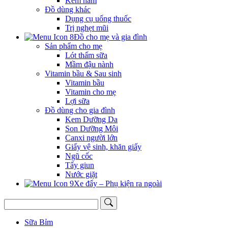
Kem hăm
Đồ dùng khác
Dụng cụ uống thuốc
Trị nghẹt mũi
Đồ cho mẹ và gia đình
Sản phẩm cho mẹ
Lót thấm sữa
Mầm đậu nành
Vitamin bầu & Sau sinh
Vitamin bầu
Vitamin cho mẹ
Lợi sữa
Đồ dùng cho gia đình
Kem Dưỡng Da
Son Dưỡng Môi
Canxi người lớn
Giấy vệ sinh, khăn giấy
Ngũ cốc
Tẩy giun
Nước giặt
Xe đẩy – Phụ kiện ra ngoài
Sữa Bỉm