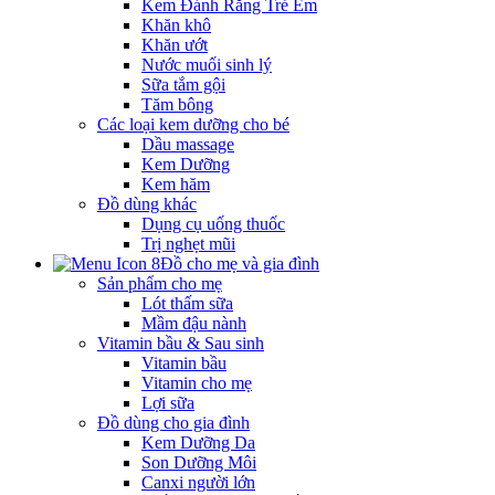
Kem Đánh Răng Trẻ Em
Khăn khô
Khăn ướt
Nước muối sinh lý
Sữa tắm gội
Tăm bông
Các loại kem dưỡng cho bé
Dầu massage
Kem Dưỡng
Kem hăm
Đồ dùng khác
Dụng cụ uống thuốc
Trị nghẹt mũi
Đồ cho mẹ và gia đình
Sản phẩm cho mẹ
Lót thấm sữa
Mầm đậu nành
Vitamin bầu & Sau sinh
Vitamin bầu
Vitamin cho mẹ
Lợi sữa
Đồ dùng cho gia đình
Kem Dưỡng Da
Son Dưỡng Môi
Canxi người lớn