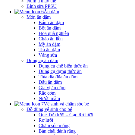
Núm ti thay thế
Bình sữa PPSU
Ăn dặm
Món ăn dặm
Bánh ăn dặm
Bột ăn dặm
Hoa quả nghiền
Cháo ăn liền
Mỳ ăn dặm
Trà ăn dặm
Váng sữa
Dụng cụ ăn dặm
Dụng cụ chế biến thức ăn
Dụng cụ đựng thức ăn
Thìa dĩa đũa ăn dặm
Dầu ăn dặm
Gia vị ăn dặm
Rắc cơm
Nước mắm
Vệ sinh và chăm sóc bé
Đồ dùng vệ sinh cho bé
Que Tưa lưỡi – Gạc Rơ lưỡi
Rơ lưỡi
Chăm sóc móng
Bàn chải đánh răng