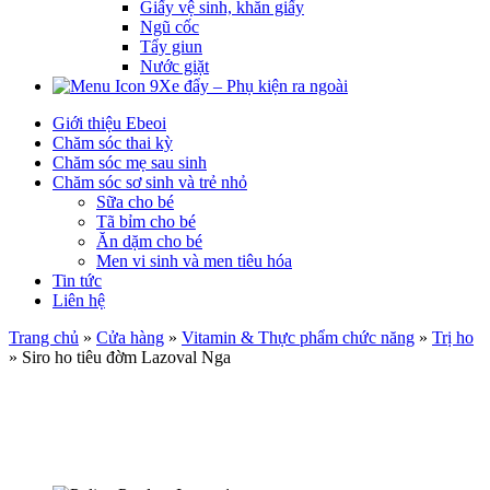
Giấy vệ sinh, khăn giấy
Ngũ cốc
Tẩy giun
Nước giặt
Xe đẩy – Phụ kiện ra ngoài
Giới thiệu Ebeoi
Chăm sóc thai kỳ
Chăm sóc mẹ sau sinh
Chăm sóc sơ sinh và trẻ nhỏ
Sữa cho bé
Tã bỉm cho bé
Ăn dặm cho bé
Men vi sinh và men tiêu hóa
Tin tức
Liên hệ
Trang chủ
»
Cửa hàng
»
Vitamin & Thực phẩm chức năng
»
Trị ho
»
Siro ho tiêu đờm Lazoval Nga