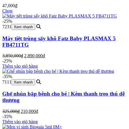
47,000
₫
Chọn
-25%
7231
Xem nhanh
Máy tiệt trùng sấy khô Fatz Baby PLASMAX 5
FB4711TG
Giá
Giá
3,850,000
₫
2,890,000
₫
gốc
hiện
-25%
là:
tại
Thêm vào giỏ hàng
3,850,000₫.
là:
2,890,000₫.
-35%
7111
Xem nhanh
Ghế nhún bập bênh cho bé | Kèm thanh treo thú dễ
thương
Giá
Giá
325,000
₫
210,000
₫
gốc
hiện
-35%
là:
tại
Thêm vào giỏ hàng
325,000₫.
là: