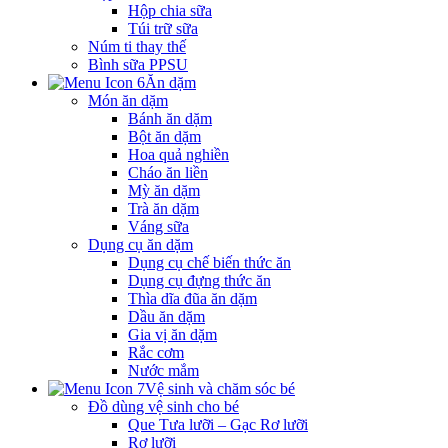
Hộp chia sữa
Túi trữ sữa
Núm ti thay thế
Bình sữa PPSU
Ăn dặm
Món ăn dặm
Bánh ăn dặm
Bột ăn dặm
Hoa quả nghiền
Cháo ăn liền
Mỳ ăn dặm
Trà ăn dặm
Váng sữa
Dụng cụ ăn dặm
Dụng cụ chế biến thức ăn
Dụng cụ đựng thức ăn
Thìa dĩa đũa ăn dặm
Dầu ăn dặm
Gia vị ăn dặm
Rắc cơm
Nước mắm
Vệ sinh và chăm sóc bé
Đồ dùng vệ sinh cho bé
Que Tưa lưỡi – Gạc Rơ lưỡi
Rơ lưỡi