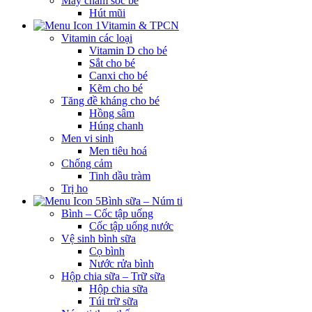
Máy chăm sóc bé
Hút mũi
Vitamin & TPCN
Vitamin các loại
Vitamin D cho bé
Sắt cho bé
Canxi cho bé
Kẽm cho bé
Tăng đề kháng cho bé
Hồng sâm
Húng chanh
Men vi sinh
Men tiêu hoá
Chống cảm
Tinh dầu tràm
Trị ho
Bình sữa – Núm ti
Bình – Cốc tập uống
Cốc tập uống nước
Vệ sinh bình sữa
Cọ bình
Nước rửa bình
Hộp chia sữa – Trữ sữa
Hộp chia sữa
Túi trữ sữa