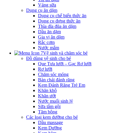
Váng sữa
Dụng cụ ăn dặm
Dụng cụ chế biến thức ăn
Dụng cụ đựng thức ăn
Thìa dĩa đũa ăn dặm
Dầu ăn dặm
Gia vị ăn dặm
Rắc cơm
Nước mắm
Vệ sinh và chăm sóc bé
Đồ dùng vệ sinh cho bé
Que Tưa lưỡi – Gạc Rơ lưỡi
Rơ lưỡi
Chăm sóc móng
Bàn chải đánh răng
Kem Đánh Răng Trẻ Em
Khăn khô
Khăn ướt
Nước muối sinh lý
Sữa tắm gội
Tăm bông
Các loại kem dưỡng cho bé
Dầu massage
Kem Dưỡng