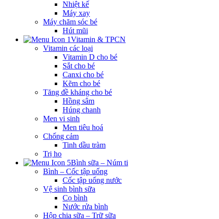
Nhiệt kế
Máy xay
Máy chăm sóc bé
Hút mũi
Vitamin & TPCN
Vitamin các loại
Vitamin D cho bé
Sắt cho bé
Canxi cho bé
Kẽm cho bé
Tăng đề kháng cho bé
Hồng sâm
Húng chanh
Men vi sinh
Men tiêu hoá
Chống cảm
Tinh dầu tràm
Trị ho
Bình sữa – Núm ti
Bình – Cốc tập uống
Cốc tập uống nước
Vệ sinh bình sữa
Cọ bình
Nước rửa bình
Hộp chia sữa – Trữ sữa