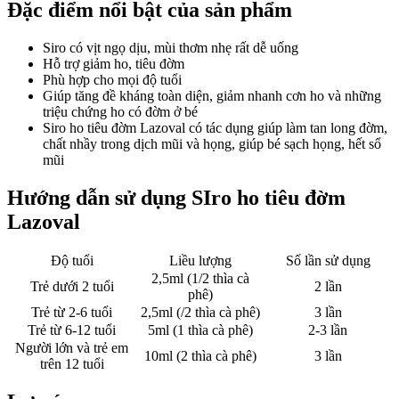
Đặc điểm nổi bật của sản phẩm
Siro có vịt ngọ dịu, mùi thơm nhẹ rất dễ uống
Hỗ trợ giảm ho, tiêu đờm
Phù hợp cho mọi độ tuổi
Giúp tăng đề kháng toàn diện, giảm nhanh cơn ho và những
triệu chứng ho có đờm ở bé
Siro ho tiêu đờm Lazoval có tác dụng giúp làm tan long đờm,
chất nhầy trong dịch mũi và họng, giúp bé sạch họng, hết sổ
mũi
Hướng dẫn sử dụng SIro ho tiêu đờm
Lazoval
Độ tuổi
Liều lượng
Số lần sử dụng
2,5ml (1/2 thìa cà
Trẻ dưới 2 tuổi
2 lần
phê)
Trẻ từ 2-6 tuổi
2,5ml (/2 thìa cà phê)
3 lần
Trẻ từ 6-12 tuổi
5ml (1 thìa cà phê)
2-3 lần
Người lớn và trẻ em
10ml (2 thìa cà phê)
3 lần
trên 12 tuổi