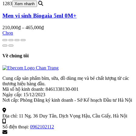
210,000₫.
1283
Xem nhanh
Men vi sinh Biogaia 5ml 0M+
Khoảng
210,000
₫
–
465,000
₫
giá:
Chọn
từ
210,000₫
đến
465,000₫
Về chúng tôi
Cung cấp sản phẩm bỉm, sữa, đồ dùng mẹ và bé chất lượng từ các
thương hiệu hàng đầu.
Mã số hộ kinh doanh: 8461338130-001
Ngày cấp: 15/12/2023
Nơi cấp: Phòng Đăng ký kinh doanh - Sở Kế hoạch Đầu tư Hà Nội
Địa chỉ:
11 Ng. 36 Duy Tân, Dịch Vọng Hậu, Cầu Giấy, Hà Nội
Số điện thoại:
0962102112