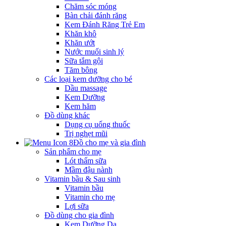
Chăm sóc móng
Bàn chải đánh răng
Kem Đánh Răng Trẻ Em
Khăn khô
Khăn ướt
Nước muối sinh lý
Sữa tắm gội
Tăm bông
Các loại kem dưỡng cho bé
Dầu massage
Kem Dưỡng
Kem hăm
Đồ dùng khác
Dụng cụ uống thuốc
Trị nghẹt mũi
Đồ cho mẹ và gia đình
Sản phẩm cho mẹ
Lót thấm sữa
Mầm đậu nành
Vitamin bầu & Sau sinh
Vitamin bầu
Vitamin cho mẹ
Lợi sữa
Đồ dùng cho gia đình
Kem Dưỡng Da