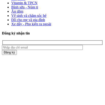
Vitamin & TPCN
Bình sữa - Núm ti
Ăn dặm
Vệ sinh và chăm sóc bé
Đồ cho mẹ và gia đình
Xe đẩy - Phụ kiện ra ngoài
Đăng ký nhận tin
Đăng ký