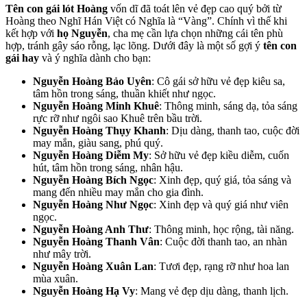
Tên con gái lót Hoàng
vốn dĩ đã toát lên vẻ đẹp cao quý bởi từ
Hoàng theo Nghĩ Hán Việt có Nghĩa là “Vàng”. Chính vì thế khi
kết hợp với
họ Nguyễn
, cha mẹ cần lựa chọn những cái tên phù
hợp, tránh gây sáo rỗng, lạc lõng. Dưới đây là một số gợi ý
tên con
gái hay
và ý nghĩa dành cho bạn:
Nguyễn Hoàng Bảo Uyên
: Cô gái sở hữu vẻ đẹp kiêu sa,
tâm hồn trong sáng, thuần khiết như ngọc.
Nguyễn Hoàng Minh Khuê
: Thông minh, sáng dạ, tỏa sáng
rực rỡ như ngôi sao Khuê trên bầu trời.
Nguyễn Hoàng Thụy Khanh
: Dịu dàng, thanh tao, cuộc đời
may mắn, giàu sang, phú quý.
Nguyễn Hoàng Diễm My
: Sở hữu vẻ đẹp kiều diễm, cuốn
hút, tâm hồn trong sáng, nhân hậu.
Nguyễn Hoàng Bích Ngọc
: Xinh đẹp, quý giá, tỏa sáng và
mang đến nhiều may mắn cho gia đình.
Nguyễn Hoàng Như Ngọc
: Xinh đẹp và quý giá như viên
ngọc.
Nguyễn Hoàng Anh Thư
: Thông minh, học rộng, tài năng.
Nguyễn Hoàng Thanh Vân
: Cuộc đời thanh tao, an nhàn
như mây trời.
Nguyễn Hoàng Xuân Lan
: Tươi đẹp, rạng rỡ như hoa lan
mùa xuân.
Nguyễn Hoàng Hạ Vy
: Mang vẻ đẹp dịu dàng, thanh lịch.