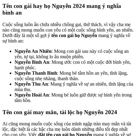
Tên con gái hay họ Nguyễn 2024 mang ý nghĩa
bình an
Cuộc sống luôn ẩn chứa nhiều chông gai, thử thách, vì vậy cha mẹ
nào cũng mong muốn con yêu có một cuộc sống bình yên, an nhiên.
Dưới đây là một số gợi ý
tên con gái họ Nguyễn
mang ý nghĩa về
sự bình an:
Nguyễn An Nhiên
: Mong con gái sau này có cuộc sống an
yên, tự tại, không lo âu muộn phiền.
Nguyễn Bình An
: Mong ước con có một cuộc đời bình yên,
hạnh phúc.
Nguyễn Thanh Bình
: Mong bé tâm hồn an yên, tĩnh lặng,
cuộc sống nhẹ nhàng, thanh thản.
Nguyễn Thu An
: Mang ý nghĩa về sự an nhiên, tĩnh lặng của
mùa thu.
Nguyễn Hoài An
: Mong bé luôn giữ được sự bình yên trong
tâm hồn.
Tên con gái may mắn, tài lộc họ Nguyễn 2024
Ai cũng mong muốn cuộc sống của mình ngập tràn may mắn và tài
lộc, đặc biệt là các bậc cha mẹ luôn dành những điều tốt đẹp nhất
cho con yêu. Việc
đặt tên con gái họ Nguyễn
mang ý nghĩa về sự