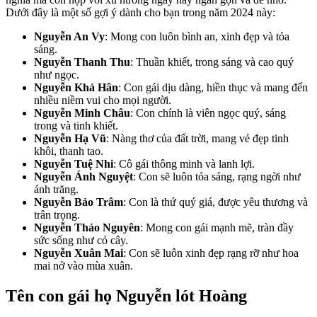
Dưới đây là một số gợi ý dành cho bạn trong năm 2024 này:
Nguyễn An Vy
: Mong con luôn bình an, xinh đẹp và tỏa
sáng.
Nguyễn Thanh Thu
: Thuần khiết, trong sáng và cao quý
như ngọc.
Nguyễn Khả Hân
: Con gái dịu dàng, hiền thục và mang đến
nhiều niềm vui cho mọi người.
Nguyễn Minh Châu
: Con chính là viên ngọc quý, sáng
trong và tinh khiết.
Nguyễn Hạ Vũ
: Nàng thơ của đất trời, mang vẻ đẹp tinh
khôi, thanh tao.
Nguyễn Tuệ Nhi
: Cô gái thông minh và lanh lợi.
Nguyễn Ánh Nguyệt
: Con sẽ luôn tỏa sáng, rạng ngời như
ánh trăng.
Nguyễn Bảo Trâm
: Con là thứ quý giá, được yêu thương và
trân trọng.
Nguyễn Thảo Nguyên
: Mong con gái mạnh mẽ, tràn đầy
sức sống như cỏ cây.
Nguyễn Xuân Mai
: Con sẽ luôn xinh đẹp rạng rỡ như hoa
mai nở vào mùa xuân.
Tên con gái họ Nguyễn lót Hoàng