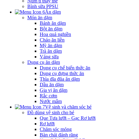
Núm ti thay thế
Bình sữa PPSU
Ăn dặm
Món ăn dặm
Bánh ăn dặm
Bột ăn dặm
Hoa quả nghiền
Cháo ăn liền
Mỳ ăn dặm
Trà ăn dặm
Váng sữa
Dụng cụ ăn dặm
Dụng cụ chế biến thức ăn
Dụng cụ đựng thức ăn
Thìa dĩa đũa ăn dặm
Dầu ăn dặm
Gia vị ăn dặm
Rắc cơm
Nước mắm
Vệ sinh và chăm sóc bé
Đồ dùng vệ sinh cho bé
Que Tưa lưỡi – Gạc Rơ lưỡi
Rơ lưỡi
Chăm sóc móng
Bàn chải đánh răng