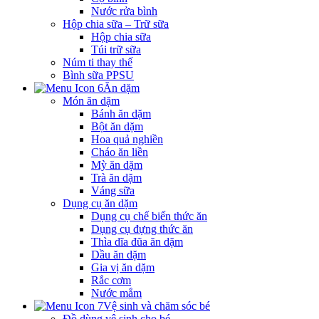
Nước rửa bình
Hộp chia sữa – Trữ sữa
Hộp chia sữa
Túi trữ sữa
Núm ti thay thế
Bình sữa PPSU
Ăn dặm
Món ăn dặm
Bánh ăn dặm
Bột ăn dặm
Hoa quả nghiền
Cháo ăn liền
Mỳ ăn dặm
Trà ăn dặm
Váng sữa
Dụng cụ ăn dặm
Dụng cụ chế biến thức ăn
Dụng cụ đựng thức ăn
Thìa dĩa đũa ăn dặm
Dầu ăn dặm
Gia vị ăn dặm
Rắc cơm
Nước mắm
Vệ sinh và chăm sóc bé
Đồ dùng vệ sinh cho bé