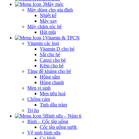
Máy móc
Máy dùng cho gia đình
Nhiệt kế
Máy xay
Máy chăm sóc bé
Hút mũi
Vitamin & TPCN
Vitamin các loại
Vitamin D cho bé
Sắt cho bé
Canxi cho bé
Kẽm cho bé
Tăng đề kháng cho bé
Hồng sâm
Húng chanh
Men vi sinh
Men tiêu hoá
Chống cảm
Tinh dầu tràm
Trị ho
Bình sữa – Núm ti
Bình – Cốc tập uống
Cốc tập uống nước
Vệ sinh bình sữa
Cọ bình