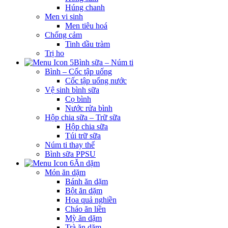
Húng chanh
Men vi sinh
Men tiêu hoá
Chống cảm
Tinh dầu tràm
Trị ho
Bình sữa – Núm ti
Bình – Cốc tập uống
Cốc tập uống nước
Vệ sinh bình sữa
Cọ bình
Nước rửa bình
Hộp chia sữa – Trữ sữa
Hộp chia sữa
Túi trữ sữa
Núm ti thay thế
Bình sữa PPSU
Ăn dặm
Món ăn dặm
Bánh ăn dặm
Bột ăn dặm
Hoa quả nghiền
Cháo ăn liền
Mỳ ăn dặm
Trà ăn dặm