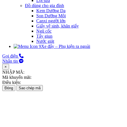
Lợi sữa
Đồ dùng cho gia đình
Kem Dưỡng Da
Son Dưỡng Môi
Canxi người lớn
Giấy vệ sinh, khăn giấy
Ngũ cốc
Tẩy giun
Nước giặt
Xe đẩy – Phụ kiện ra ngoài
Gọi điện
Nhắn tin
×
NHẬP MÃ:
Mã khuyến mãi:
Điều kiện:
Đóng
Sao chép mã