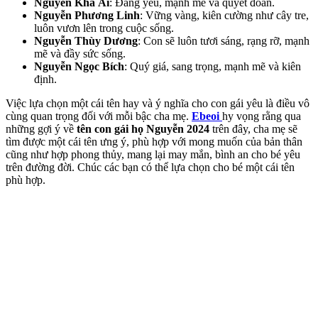
Nguyễn Khả Ái
: Đáng yêu, mạnh mẽ và quyết đoán.
Nguyễn Phương Linh
: Vững vàng, kiên cường như cây tre,
luôn vươn lên trong cuộc sống.
Nguyễn Thùy Dương
: Con sẽ luôn tươi sáng, rạng rỡ, mạnh
mẽ và đầy sức sống.
Nguyễn Ngọc Bích
: Quý giá, sang trọng, mạnh mẽ và kiên
định.
Việc lựa chọn một cái tên hay và ý nghĩa cho con gái yêu là điều vô
cùng quan trọng đối với mỗi bậc cha mẹ.
Ebeoi
hy vọng rằng qua
những gợi ý về
tên con gái họ Nguyễn 2024
trên đây, cha mẹ sẽ
tìm được một cái tên ưng ý, phù hợp với mong muốn của bản thân
cũng như hợp phong thủy, mang lại may mắn, bình an cho bé yêu
trên đường đời. Chúc các bạn có thể lựa chọn cho bé một cái tên
phù hợp.