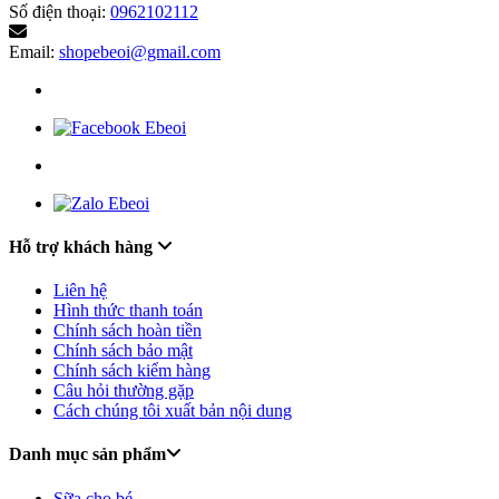
Số điện thoại:
0962102112
Email:
shopebeoi@gmail.com
Hỗ trợ khách hàng
Liên hệ
Hình thức thanh toán
Chính sách hoàn tiền
Chính sách bảo mật
Chính sách kiểm hàng
Câu hỏi thường gặp
Cách chúng tôi xuất bản nội dung
Danh mục sản phẩm
Sữa cho bé