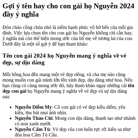
Gợi ý tên hay cho con gái họ Nguyễn 2024
đầy ý nghĩa
Đón chào công chúa nhỏ là niềm hạnh phúc vô bờ bến của mỗi gia
đình. Việc lựa chọn tên cho con gái họ Nguyễn không chỉ cần hay,
ý nghĩa mà còn thể hiện mong ước của bố mẹ về tương lai của con.
Dưới đây là một số gợi ý để bạn tham khảo:
Tên con gái 2024 họ Nguyễn mang ý nghĩa về vẻ
đẹp, sự dịu dàng
Mỗi bông hoa đều mang một vẻ đẹp riêng, và cha mẹ nào cũng
mong muốn con gái mình lớn lên xinh đẹp, dịu dàng như hoa. Nếu
bạn cũng có cùng mong ước đó, hãy tham khảo ngay những cái
tên
đẹp con gái
họ Nguyễn mang ý nghĩa về vẻ đẹp và sự dịu dàng
sau:
Nguyễn Diễm My
: Cô con gái có vẻ đẹp kiều diễm, yêu
kiều, thu hút mọi ánh nhìn.
Nguyễn Thảo Chi
: Mong con dịu dàng, thanh tao như nhành
cỏ non xanh mướt.
Nguyễn Cẩm Tú
: Vẻ đẹp của con luôn rực rỡ, kiêu sa như
đóa hoa Cẩm Tú Cầu.