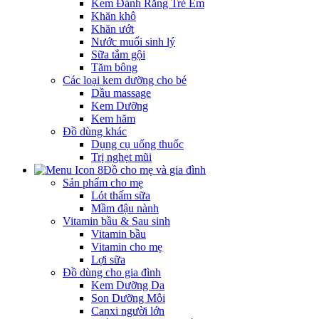
Kem Đánh Răng Trẻ Em
Khăn khô
Khăn ướt
Nước muối sinh lý
Sữa tắm gội
Tăm bông
Các loại kem dưỡng cho bé
Dầu massage
Kem Dưỡng
Kem hăm
Đồ dùng khác
Dụng cụ uống thuốc
Trị nghẹt mũi
Đồ cho mẹ và gia đình
Sản phẩm cho mẹ
Lót thấm sữa
Mầm đậu nành
Vitamin bầu & Sau sinh
Vitamin bầu
Vitamin cho mẹ
Lợi sữa
Đồ dùng cho gia đình
Kem Dưỡng Da
Son Dưỡng Môi
Canxi người lớn