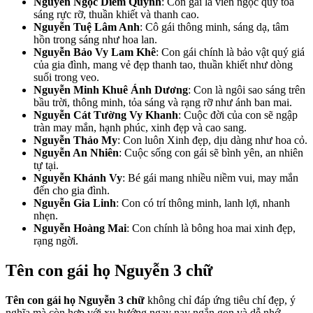
Nguyễn Ngọc Diễm Quỳnh
: Con gái là viên ngọc quý tỏa
sáng rực rỡ, thuần khiết và thanh cao.
Nguyễn Tuệ Lâm Anh
: Cô gái thông minh, sáng dạ, tâm
hồn trong sáng như hoa lan.
Nguyễn Bảo Vy Lam Khê
: Con gái chính là bảo vật quý giá
của gia đình, mang vẻ đẹp thanh tao, thuần khiết như dòng
suối trong veo.
Nguyễn Minh Khuê Ánh Dương
: Con là ngôi sao sáng trên
bầu trời, thông minh, tỏa sáng và rạng rỡ như ánh ban mai.
Nguyễn Cát Tường Vy Khanh
: Cuộc đời của con sẽ ngập
tràn may mắn, hạnh phúc, xinh đẹp và cao sang.
Nguyễn Thảo My
: Con luôn Xinh đẹp, dịu dàng như hoa cỏ.
Nguyễn An Nhiên
: Cuộc sống con gái sẽ bình yên, an nhiên
tự tại.
Nguyễn Khánh Vy
: Bé gái mang nhiều niềm vui, may mắn
đến cho gia đình.
Nguyễn Gia Linh
: Con có trí thông minh, lanh lợi, nhanh
nhẹn.
Nguyễn Hoàng Mai
: Con chính là bông hoa mai xinh đẹp,
rạng ngời.
Tên con gái họ Nguyễn 3 chữ
Tên con gái họ Nguyễn 3 chữ
không chỉ đáp ứng tiêu chí đẹp, ý
nghĩa mà còn hợp với xu hướng ngay nay ngắn gọn và dễ nhớ.