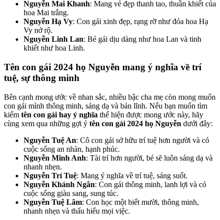
Nguyễn Mai Khanh
: Mang vẻ đẹp thanh tao, thuần khiết của
hoa Mai trắng.
Nguyễn Hạ Vy
: Con gái xinh đẹp, rạng rỡ như đóa hoa Hạ
Vy nở rộ.
Nguyễn Linh Lan
: Bé gái dịu dàng như hoa Lan và tinh
khiết như hoa Linh.
Tên con gái 2024 họ Nguyễn mang ý nghĩa về trí
tuệ, sự thông minh
Bên cạnh mong ước về nhan sắc, nhiều bậc cha mẹ còn mong muốn
con gái mình thông minh, sáng dạ và bản lĩnh. Nếu bạn muốn tìm
kiếm
tên con gái hay ý nghĩa
thể hiện được mong ước này, hãy
cùng xem qua những gợi ý
tên con gái 2024 họ Nguyễn
dưới đây:
Nguyễn Tuệ An
: Cô con gái sở hữu trí tuệ hơn người và có
cuộc sống an nhàn, hạnh phúc.
Nguyễn Minh Anh
: Tài trí hơn người, bé sẽ luôn sáng dạ và
nhanh nhẹn.
Nguyễn Trí Tuệ
: Mang ý nghĩa về trí tuệ, sáng suốt.
Nguyễn Khánh Ngân
: Con gái thông minh, lanh lợi và có
cuộc sống giàu sang, sung túc.
Nguyễn Tuệ Lâm
: Con học một biết mười, thông minh,
nhanh nhẹn và thấu hiểu mọi việc.