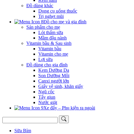
Kem hăm
Đồ dùng khác
Dụng cụ uống thuốc
Trị nghẹt mũi
Đồ cho mẹ và gia đình
Sản phẩm cho mẹ
Lót thấm sữa
Mầm đậu nành
Vitamin bầu & Sau sinh
Vitamin bầu
Vitamin cho mẹ
Lợi sữa
Đồ dùng cho gia đình
Kem Dưỡng Da
Son Dưỡng Môi
Canxi người lớn
Giấy vệ sinh, khăn giấy
Ngũ cốc
Tẩy giun
Nước giặt
Xe đẩy – Phụ kiện ra ngoài
Sữa Bỉm