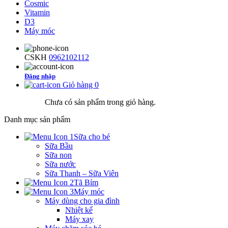
Cosmic
Vitamin
D3
Máy móc
CSKH
0962102112
Đăng nhập
Giỏ hàng
0
Chưa có sản phẩm trong giỏ hàng.
Danh mục sản phẩm
Sữa cho bé
Sữa Bầu
Sữa non
Sữa nước
Sữa Thanh – Sữa Viên
Tã Bỉm
Máy móc
Máy dùng cho gia đình
Nhiệt kế
Máy xay