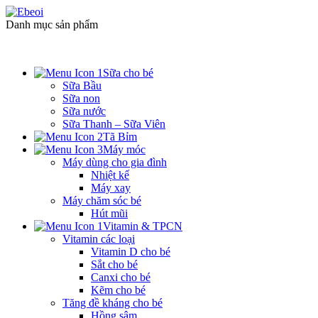
Danh mục sản phẩm
Sữa cho bé
Sữa Bầu
Sữa non
Sữa nước
Sữa Thanh – Sữa Viên
Tã Bỉm
Máy móc
Máy dùng cho gia đình
Nhiệt kế
Máy xay
Máy chăm sóc bé
Hút mũi
Vitamin & TPCN
Vitamin các loại
Vitamin D cho bé
Sắt cho bé
Canxi cho bé
Kẽm cho bé
Tăng đề kháng cho bé
Hồng sâm