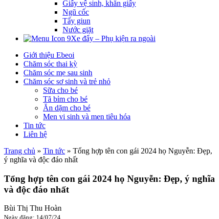
Giấy vệ sinh, khăn giấy
Ngũ cốc
Tẩy giun
Nước giặt
Xe đẩy – Phụ kiện ra ngoài
Giới thiệu Ebeoi
Chăm sóc thai kỳ
Chăm sóc mẹ sau sinh
Chăm sóc sơ sinh và trẻ nhỏ
Sữa cho bé
Tã bỉm cho bé
Ăn dặm cho bé
Men vi sinh và men tiêu hóa
Tin tức
Liên hệ
Trang chủ
»
Tin tức
»
Tổng hợp tên con gái 2024 họ Nguyễn: Đẹp,
ý nghĩa và độc đáo nhất
Tổng hợp tên con gái 2024 họ Nguyễn: Đẹp, ý nghĩa
và độc đáo nhất
Bùi Thị Thu Hoàn
Ngày đăng: 14/07/24