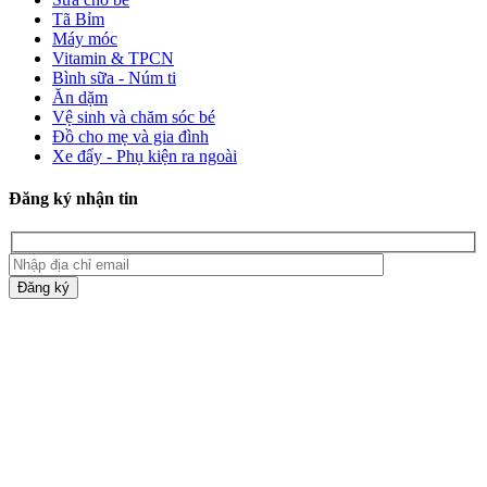
Tã Bỉm
Máy móc
Vitamin & TPCN
Bình sữa - Núm ti
Ăn dặm
Vệ sinh và chăm sóc bé
Đồ cho mẹ và gia đình
Xe đẩy - Phụ kiện ra ngoài
Đăng ký nhận tin
Đăng ký