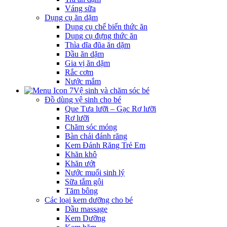
Váng sữa
Dụng cụ ăn dặm
Dụng cụ chế biến thức ăn
Dụng cụ đựng thức ăn
Thìa dĩa đũa ăn dặm
Dầu ăn dặm
Gia vị ăn dặm
Rắc cơm
Nước mắm
Vệ sinh và chăm sóc bé
Đồ dùng vệ sinh cho bé
Que Tưa lưỡi – Gạc Rơ lưỡi
Rơ lưỡi
Chăm sóc móng
Bàn chải đánh răng
Kem Đánh Răng Trẻ Em
Khăn khô
Khăn ướt
Nước muối sinh lý
Sữa tắm gội
Tăm bông
Các loại kem dưỡng cho bé
Dầu massage
Kem Dưỡng