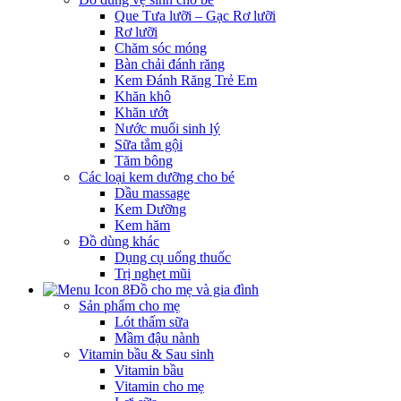
Que Tưa lưỡi – Gạc Rơ lưỡi
Rơ lưỡi
Chăm sóc móng
Bàn chải đánh răng
Kem Đánh Răng Trẻ Em
Khăn khô
Khăn ướt
Nước muối sinh lý
Sữa tắm gội
Tăm bông
Các loại kem dưỡng cho bé
Dầu massage
Kem Dưỡng
Kem hăm
Đồ dùng khác
Dụng cụ uống thuốc
Trị nghẹt mũi
Đồ cho mẹ và gia đình
Sản phẩm cho mẹ
Lót thấm sữa
Mầm đậu nành
Vitamin bầu & Sau sinh
Vitamin bầu
Vitamin cho mẹ