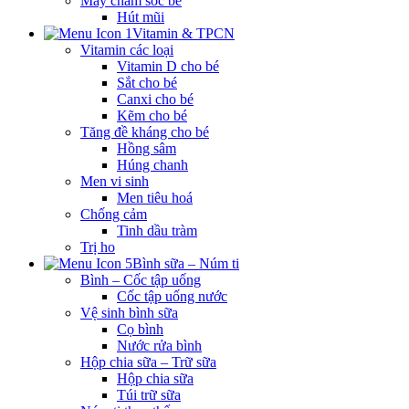
Máy chăm sóc bé
Hút mũi
Vitamin & TPCN
Vitamin các loại
Vitamin D cho bé
Sắt cho bé
Canxi cho bé
Kẽm cho bé
Tăng đề kháng cho bé
Hồng sâm
Húng chanh
Men vi sinh
Men tiêu hoá
Chống cảm
Tinh dầu tràm
Trị ho
Bình sữa – Núm ti
Bình – Cốc tập uống
Cốc tập uống nước
Vệ sinh bình sữa
Cọ bình
Nước rửa bình
Hộp chia sữa – Trữ sữa
Hộp chia sữa
Túi trữ sữa