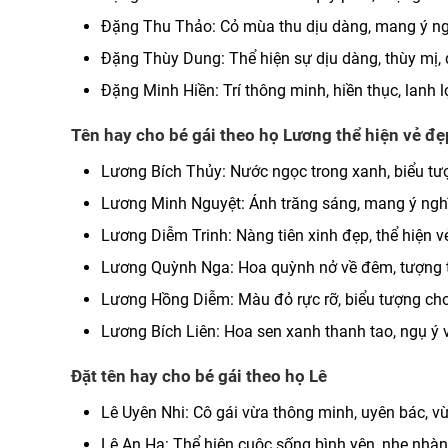
Đặng Thu Thảo: Cỏ mùa thu dịu dàng, mang ý ng
Đặng Thùy Dung: Thể hiện sự dịu dàng, thùy mị, đ
Đặng Minh Hiền: Trí thông minh, hiền thục, lanh lợi
Tên hay cho bé gái theo họ Lương thể hiện vẻ đẹ
Lương Bích Thủy: Nước ngọc trong xanh, biểu tượ
Lương Minh Nguyệt: Ánh trăng sáng, mang ý nghĩa
Lương Diễm Trinh: Nàng tiên xinh đẹp, thể hiện v
Lương Quỳnh Nga: Hoa quỳnh nở về đêm, tượng t
Lương Hồng Diễm: Màu đỏ rực rỡ, biểu tượng ch
Lương Bích Liên: Hoa sen xanh thanh tao, ngụ ý
Đặt tên hay cho bé gái theo họ Lê
Lê Uyên Nhi: Cô gái vừa thông minh, uyên bác, v
Lê An Hạ: Thể hiện cuộc sống bình yên, nhẹ nhàng