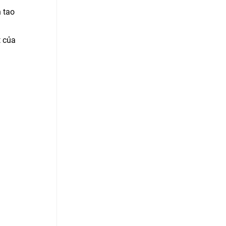
 tao
t của