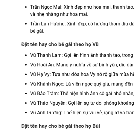
Trần Ngọc Mai: Xinh đẹp như hoa mai, thanh tao,
và nhẹ nhàng như hoa mai.
Trần Lan Hương: Xinh đẹp, có hương thơm dịu dàn
bé gái.
Đặt tên hay cho bé gái theo họ Vũ
Vũ Thanh Lam: Gợi lên hình ảnh thanh tao, trong
Vũ Hoài An: Mang ý nghĩa về sự bình yên, dịu d
Vũ Hạ Vy: Tựa như đóa hoa Vy nở rộ giữa mùa hè,
Vũ Khánh Ngọc: Là viên ngọc quý giá, mang đến 
Vũ Bảo Trâm: Thể hiện hình ảnh cô gái nhỏ nhắn, 
Vũ Thảo Nguyên: Gợi lên sự tự do, phóng khoán
Vũ Ánh Dương: Thể hiện sự vui vẻ, rạng rỡ và trà
Đặt tên hay cho bé gái theo họ Bùi