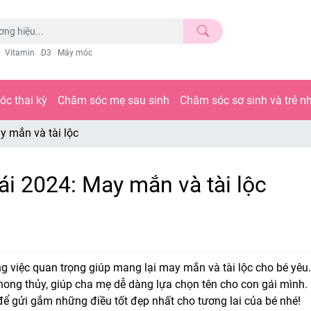
Vitamin
D3
Máy móc
c thai kỳ
Chăm sóc mẹ sau sinh
Chăm sóc sơ sinh và trẻ n
y mắn và tài lộc
ái 2024: May mắn và tài lộc
 việc quan trọng giúp mang lại may mắn và tài lộc cho bé yêu.
phong thủy, giúp cha mẹ dễ dàng lựa chọn tên cho con gái mình.
để gửi gắm những điều tốt đẹp nhất cho tương lai của bé nhé!