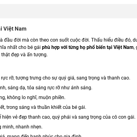
tại Việt Nam
uà đầu đời mà còn theo con suốt cuộc đời. Thấu hiểu điều đó, d
hĩa nhất cho bé gái
phù hợp với từng họ phổ biến tại Việt Nam
,
 thật đẹp và ấn tượng.
ực rỡ, tượng trưng cho sự quý giá, sang trọng và thanh cao.
h, sáng dạ, tỏa sáng rực rỡ như ánh sáng.
ng, không lo nghĩ, muộn phiền.
t, trong sáng và thuần khiết của bé gái.
 hiện vẻ đẹp thanh cao, quý phái và sang trọng của cô con gái.
ng minh, nhanh nhẹn.
 giá, mang đến hạnh phúc cho gia đình.