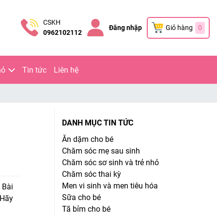
CSKH
Đăng nhập
Giỏ hàng
0
0962102112
hỏ
Tin tức
Liên hệ
DANH MỤC TIN TỨC
Ăn dặm cho bé
Chăm sóc mẹ sau sinh
Chăm sóc sơ sinh và trẻ nhỏ
Chăm sóc thai kỳ
Men vi sinh và men tiêu hóa
 Bài
Sữa cho bé
 Hãy
Tã bỉm cho bé