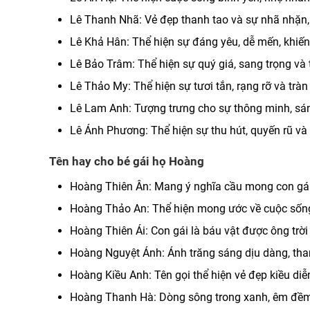
Lê Thanh Nhã: Vẻ đẹp thanh tao và sự nhã nhặn, 
Lê Khả Hân: Thể hiện sự đáng yêu, dễ mến, khiến 
Lê Bảo Trâm: Thể hiện sự quý giá, sang trọng và 
Lê Thảo My: Thể hiện sự tươi tắn, rạng rỡ và trà
Lê Lam Anh: Tượng trưng cho sự thông minh, sán
Lê Ánh Phương: Thể hiện sự thu hút, quyến rũ và 
Tên hay cho bé gái họ Hoàng
Hoàng Thiên Ân: Mang ý nghĩa cầu mong con gái c
Hoàng Thảo An: Thể hiện mong ước về cuộc sống 
Hoàng Thiên Ái: Con gái là báu vật được ông trời
Hoàng Nguyệt Ánh: Ánh trăng sáng dịu dàng, than
Hoàng Kiều Anh: Tên gọi thể hiện vẻ đẹp kiều diễ
Hoàng Thanh Hà: Dòng sông trong xanh, êm đềm t