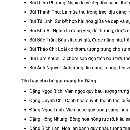
Bùi Diễm Phương: Nghĩa là vẻ đẹp tỏa sáng, thơm
Bùi Thanh Thu: Là mùa thu trong trẻo, dịu dàng, 
Bùi Tú Linh: Sự kết hợp hài hoà giữa vẻ đẹp và s
Bùi Khả Ái: Nghĩa là đáng yêu, dễ thương, được 
Bùi Bảo Trân: Báu vật quý giá, được nâng niu, trâ
Bùi Thảo Chi: Loài cỏ thơm, tượng trưng cho sự 
Bùi Lam Khuê: Là chòm sao đẹp trên bầu trời, thể 
Bùi Ánh Nguyệt: Ánh trăng dịu dàng, mang đến vẻ
Tên hay cho bé gái mang họ Đặng
Đặng Ngọc Bích: Viên ngọc quý báu, tượng trưng 
Đặng Quỳnh Chi: Cành hoa quỳnh thanh tao, biểu 
Đặng Ngọc Trinh: Viên ngọc quý trong sáng, ngụ 
Đặng Hồng Nhung: Bông hoa hồng rực rỡ, kiêu sa,
Đặng Bích Lan: Hoa lan xanh quý phái, tượng trưn