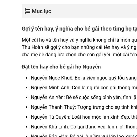
Mục lục
Gợi ý tên hay, ý nghĩa cho bé gái theo từng họ 
Một cái họ và tên hay và ý nghĩa không chỉ là món q
Thu Hoàn sẽ gợi ý cho bạn những cái tên hay và ý ng
cha mẹ dễ dàng lựa chọn cho con gái yêu một cái tên
Đặt tên hay cho bé gái họ Nguyễn
Nguyễn Ngọc Khuê: Bé là viên ngọc quý tỏa sáng r
Nguyễn Minh Anh: Con là người con gái thông min
Nguyễn An Yên: Bé sẽ cuộc sống bình yên, tĩnh lặ
Nguyễn Thanh Thuỷ: Tượng trưng cho sự tinh khiế
Nguyễn Tú Quyên: Loài hoa mộc lan xinh đẹp, thể
Nguyễn Khả Linh: Cô gái đáng yêu, lanh lợi, thô
Nguyễn Bảo Hân: Bé gái là niềm vui lớn lao, quý