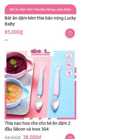
Bát ăn dặm kèm thìa báo nóng Lucky
BaBy
85,000
₫
Thìa nạo hoa cho cho bé ăn dặm 2
đầu Silicon và Inox 304
38,000
₫
54,000
₫