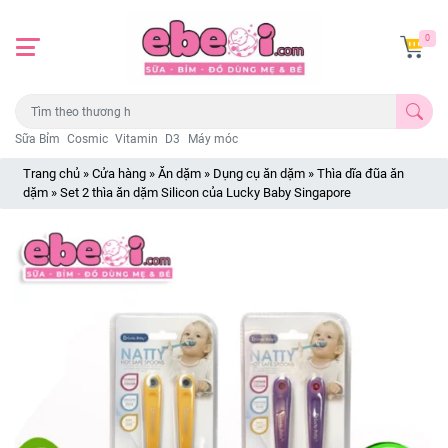
0
Sữa Bỉm
Cosmic
Vitamin
D3
Máy móc
Trang chủ
»
Cửa hàng
»
Ăn dặm
»
Dụng cụ ăn dặm
»
Thìa dĩa đũa ăn
dặm
»
Set 2 thìa ăn dặm Silicon của Lucky Baby Singapore