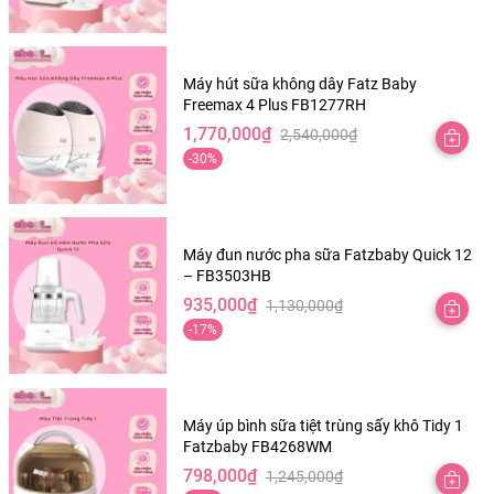
gốc
hiện
là:
tại
3,850,000₫.
là:
2,890,000₫.
Máy hút sữa không dây Fatz Baby
Freemax 4 Plus FB1277RH
1,770,000
₫
2,540,000
₫
Giá
Giá
-30%
gốc
hiện
là:
tại
2,540,000₫.
là:
1,770,000₫.
Máy đun nước pha sữa Fatzbaby Quick 12
– FB3503HB
935,000
₫
1,130,000
₫
Giá
Giá
-17%
gốc
hiện
là:
tại
1,130,000₫.
là:
935,000₫.
Máy úp bình sữa tiệt trùng sấy khô Tidy 1
Fatzbaby FB4268WM
798,000
₫
1,245,000
₫
Giá
Giá