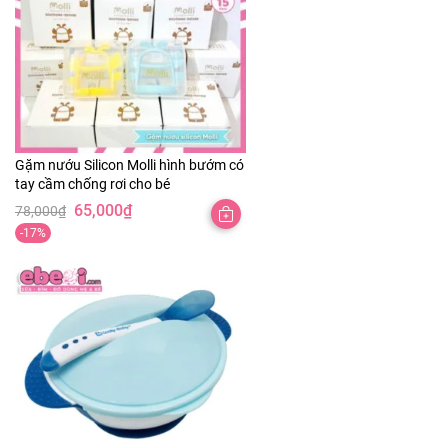
Gặm nướu Silicon Molli hình bướm có
tay cầm chống rơi cho bé
65,000
₫
78,000
₫
-17%