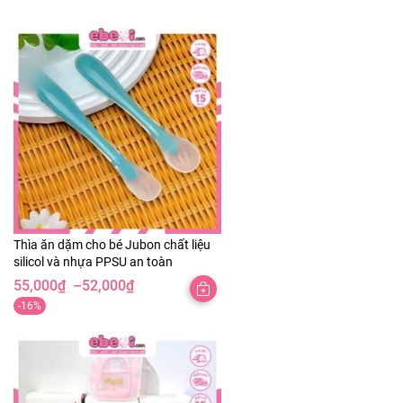
Thìa ăn dặm cho bé Jubon chất liệu
silicol và nhựa PPSU an toàn
55,000
₫
–
52,000
₫
Khoảng
-16%
giá:
từ
52,000₫
đến
55,000₫