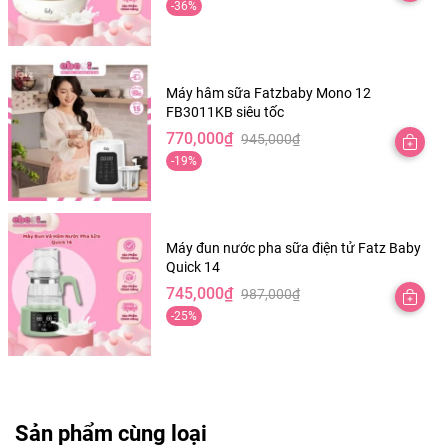
-36%
gốc
hiện
là:
tại
1,245,000₫.
là:
798,000₫.
Máy hâm sữa Fatzbaby Mono 12
FB3011KB siêu tốc
770,000
₫
945,000
₫
Giá
Giá
-19%
gốc
hiện
là:
tại
945,000₫.
là:
770,000₫.
Máy đun nước pha sữa điện tử Fatz Baby
Quick 14
745,000
₫
987,000
₫
Giá
Giá
-25%
gốc
hiện
là:
tại
987,000₫.
là:
745,000₫.
Sản phẩm cùng loại