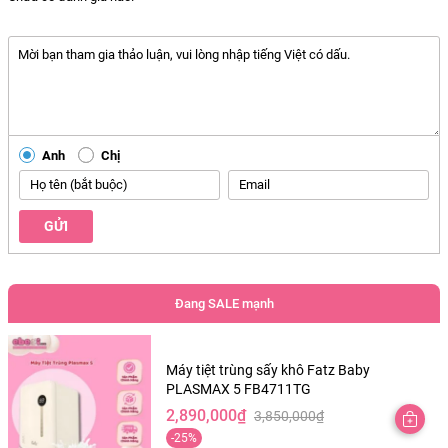
huynh.
Anh
Chị
GỬI
Đang SALE mạnh
Máy tiệt trùng sấy khô Fatz Baby
PLASMAX 5 FB4711TG
2,890,000
₫
3,850,000
₫
Giá
Giá
-25%