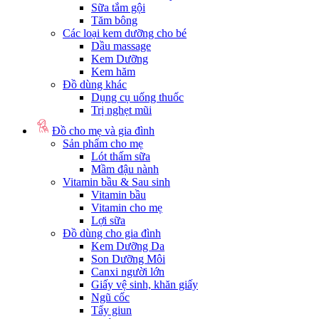
Sữa tắm gội
Tăm bông
Các loại kem dưỡng cho bé
Dầu massage
Kem Dưỡng
Kem hăm
Đồ dùng khác
Dụng cụ uống thuốc
Trị nghẹt mũi
Đồ cho mẹ và gia đình
Sản phẩm cho mẹ
Lót thấm sữa
Mầm đậu nành
Vitamin bầu & Sau sinh
Vitamin bầu
Vitamin cho mẹ
Lợi sữa
Đồ dùng cho gia đình
Kem Dưỡng Da
Son Dưỡng Môi
Canxi người lớn
Giấy vệ sinh, khăn giấy
Ngũ cốc
Tẩy giun