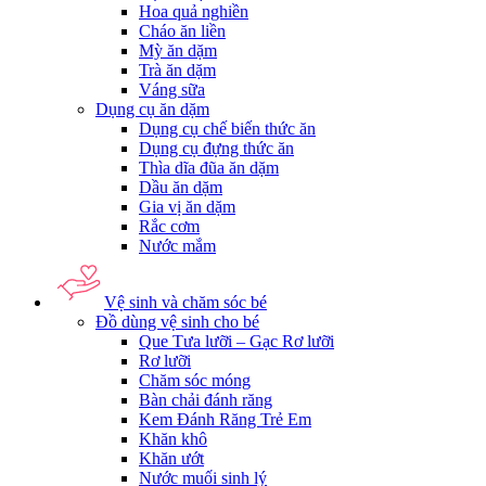
Hoa quả nghiền
Cháo ăn liền
Mỳ ăn dặm
Trà ăn dặm
Váng sữa
Dụng cụ ăn dặm
Dụng cụ chế biến thức ăn
Dụng cụ đựng thức ăn
Thìa dĩa đũa ăn dặm
Dầu ăn dặm
Gia vị ăn dặm
Rắc cơm
Nước mắm
Vệ sinh và chăm sóc bé
Đồ dùng vệ sinh cho bé
Que Tưa lưỡi – Gạc Rơ lưỡi
Rơ lưỡi
Chăm sóc móng
Bàn chải đánh răng
Kem Đánh Răng Trẻ Em
Khăn khô
Khăn ướt
Nước muối sinh lý