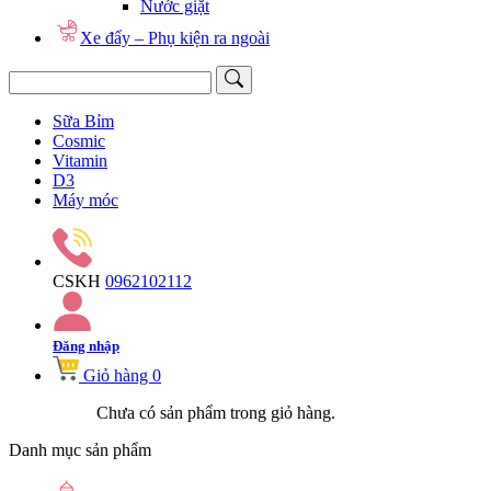
Nước giặt
Xe đẩy – Phụ kiện ra ngoài
Sữa Bỉm
Cosmic
Vitamin
D3
Máy móc
CSKH
0962102112
Đăng nhập
Giỏ hàng
0
Chưa có sản phẩm trong giỏ hàng.
Danh mục sản phẩm