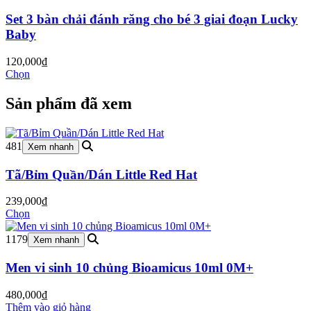
Set 3 bàn chải đánh răng cho bé 3 giai đoạn Lucky
Baby
120,000
₫
Chọn
Sản phẩm đã xem
481
Xem nhanh
Tã/Bỉm Quần/Dán Little Red Hat
239,000
₫
Chọn
1179
Xem nhanh
Men vi sinh 10 chủng Bioamicus 10ml 0M+
480,000
₫
Thêm vào giỏ hàng