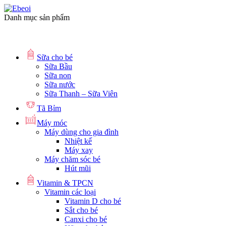
Danh mục sản phẩm
Sữa cho bé
Sữa Bầu
Sữa non
Sữa nước
Sữa Thanh – Sữa Viên
Tã Bỉm
Máy móc
Máy dùng cho gia đình
Nhiệt kế
Máy xay
Máy chăm sóc bé
Hút mũi
Vitamin & TPCN
Vitamin các loại
Vitamin D cho bé
Sắt cho bé
Canxi cho bé