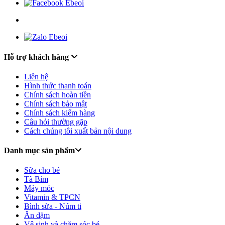
Hỗ trợ khách hàng
Liên hệ
Hình thức thanh toán
Chính sách hoàn tiền
Chính sách bảo mật
Chính sách kiểm hàng
Câu hỏi thường gặp
Cách chúng tôi xuất bản nội dung
Danh mục sản phẩm
Sữa cho bé
Tã Bỉm
Máy móc
Vitamin & TPCN
Bình sữa - Núm ti
Ăn dặm
Vệ sinh và chăm sóc bé