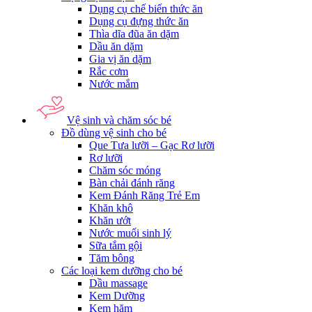
Dụng cụ chế biến thức ăn
Dụng cụ đựng thức ăn
Thìa dĩa đũa ăn dặm
Dầu ăn dặm
Gia vị ăn dặm
Rắc cơm
Nước mắm
Vệ sinh và chăm sóc bé
Đồ dùng vệ sinh cho bé
Que Tưa lưỡi – Gạc Rơ lưỡi
Rơ lưỡi
Chăm sóc móng
Bàn chải đánh răng
Kem Đánh Răng Trẻ Em
Khăn khô
Khăn ướt
Nước muối sinh lý
Sữa tắm gội
Tăm bông
Các loại kem dưỡng cho bé
Dầu massage
Kem Dưỡng
Kem hăm