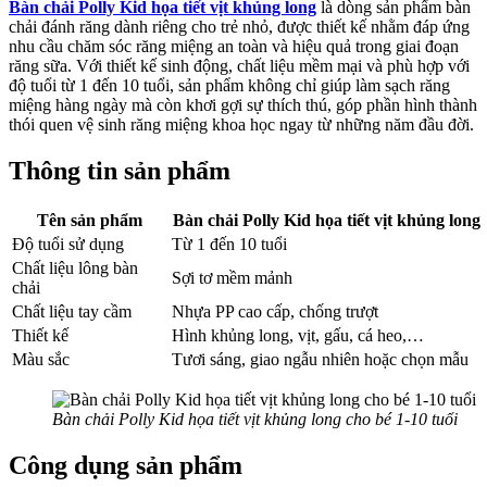
Bàn chải Polly Kid họa tiết vịt khủng long
là dòng sản phẩm bàn
chải đánh răng dành riêng cho trẻ nhỏ, được thiết kế nhằm đáp ứng
nhu cầu chăm sóc răng miệng an toàn và hiệu quả trong giai đoạn
răng sữa. Với thiết kế sinh động, chất liệu mềm mại và phù hợp với
độ tuổi từ 1 đến 10 tuổi, sản phẩm không chỉ giúp làm sạch răng
miệng hàng ngày mà còn khơi gợi sự thích thú, góp phần hình thành
thói quen vệ sinh răng miệng khoa học ngay từ những năm đầu đời.
Thông tin sản phẩm
Tên sản phẩm
Bàn chải Polly Kid họa tiết vịt khủng long
Độ tuổi sử dụng
Từ 1 đến 10 tuổi
Chất liệu lông bàn
Sợi tơ mềm mảnh
chải
Chất liệu tay cầm
Nhựa PP cao cấp, chống trượt
Thiết kế
Hình khủng long, vịt, gấu, cá heo,…
Màu sắc
Tươi sáng, giao ngẫu nhiên hoặc chọn mẫu
Bàn chải Polly Kid họa tiết vịt khủng long cho bé 1-10 tuổi
Công dụng sản phẩm