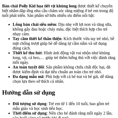
Bàn chải Polly Kid họa tiết vịt khủng long
được thiết kế chuyên
biệt nhằm đáp ứng nhu cầu chăm sóc răng miệng ở trẻ em trong độ
tuổi phát triển. Sản phẩm sở hữu nhiều ưu điểm nổi bật:
Lông bàn chải siêu mềm
: Dịu nhẹ với lợi non và răng sữa,
không gây đau hoặc chảy máu, đặc biệt thích hợp cho trẻ
nhạy cảm.
Tay cầm thiết kế thân thiện
: Kích thước vừa tay trẻ nhỏ, bề
mặt chống trượt giúp bé dễ dàng tự cầm nắm và sử dụng
đúng cách.
Thiết kế thu hút
: Hình ảnh động vật vui nhộn như khủng
long, vịt, cá heo,… giúp trẻ thêm hứng thú với việc đánh răng
mỗi ngày.
An toàn tuyệt đối
: Sản phẩm không chứa chất độc hại, đã
được kiểm định và đạt tiêu chuẩn an toàn cho trẻ nhỏ.
Đa dạng mẫu mã
: Phù hợp với cả bé trai và bé gái, dễ dàng
chọn lựa theo sở thích cá nhân.
Hướng dẫn sử dụng
Đối tượng sử dụng
: Trẻ em từ 1 đến 10 tuổi, bao gồm trẻ
mẫu giáo và học sinh tiểu học.
Thời điểm sử dụng
: Nên cho bé đánh răng mỗi ngày 2 lần,
vào buổi sáng và trước khi đi ngủ.