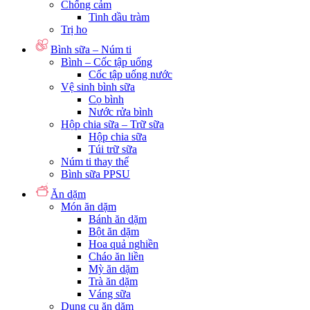
Chống cảm
Tinh dầu tràm
Trị ho
Bình sữa – Núm ti
Bình – Cốc tập uống
Cốc tập uống nước
Vệ sinh bình sữa
Cọ bình
Nước rửa bình
Hộp chia sữa – Trữ sữa
Hộp chia sữa
Túi trữ sữa
Núm ti thay thế
Bình sữa PPSU
Ăn dặm
Món ăn dặm
Bánh ăn dặm
Bột ăn dặm
Hoa quả nghiền
Cháo ăn liền
Mỳ ăn dặm
Trà ăn dặm
Váng sữa
Dụng cụ ăn dặm