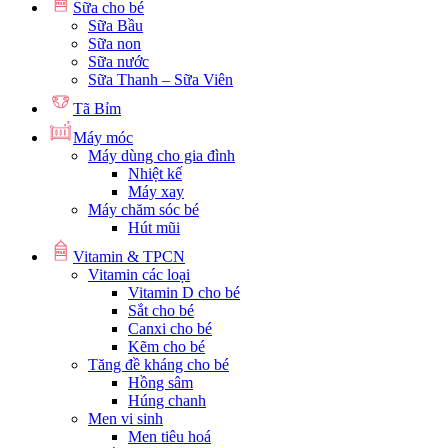
Sữa cho bé
Sữa Bầu
Sữa non
Sữa nước
Sữa Thanh – Sữa Viên
Tã Bỉm
Máy móc
Máy dùng cho gia đình
Nhiệt kế
Máy xay
Máy chăm sóc bé
Hút mũi
Vitamin & TPCN
Vitamin các loại
Vitamin D cho bé
Sắt cho bé
Canxi cho bé
Kẽm cho bé
Tăng đề kháng cho bé
Hồng sâm
Húng chanh
Men vi sinh
Men tiêu hoá