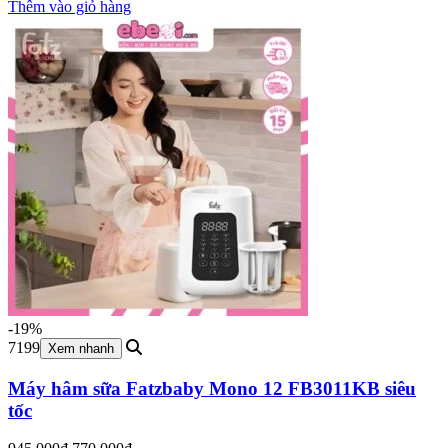
là:
tại
Thêm vào giỏ hàng
1,245,000₫.
là:
798,000₫.
-19%
7199
Xem nhanh
Máy hâm sữa Fatzbaby Mono 12 FB3011KB siêu
tốc
Giá
Giá