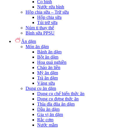
Cọ bình
Nước rửa bình
Hộp chia sữa – Trữ sữa
Hộp chia sữa
Túi trữ sữa
Núm ti thay thế
Bình sữa PPSU
Ăn dặm
Món ăn dặm
Bánh ăn dặm
Bột ăn dặm
Hoa quả nghiền
Cháo ăn liền
Mỳ ăn dặm
Trà ăn dặm
Váng sữa
Dụng cụ ăn dặm
Dụng cụ chế biến thức ăn
Dụng cụ đựng thức ăn
Thìa dĩa đũa ăn dặm
Dầu ăn dặm
Gia vị ăn dặm
Rắc cơm
Nước mắm