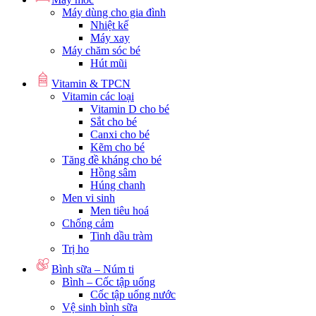
Máy dùng cho gia đình
Nhiệt kế
Máy xay
Máy chăm sóc bé
Hút mũi
Vitamin & TPCN
Vitamin các loại
Vitamin D cho bé
Sắt cho bé
Canxi cho bé
Kẽm cho bé
Tăng đề kháng cho bé
Hồng sâm
Húng chanh
Men vi sinh
Men tiêu hoá
Chống cảm
Tinh dầu tràm
Trị ho
Bình sữa – Núm ti
Bình – Cốc tập uống
Cốc tập uống nước
Vệ sinh bình sữa