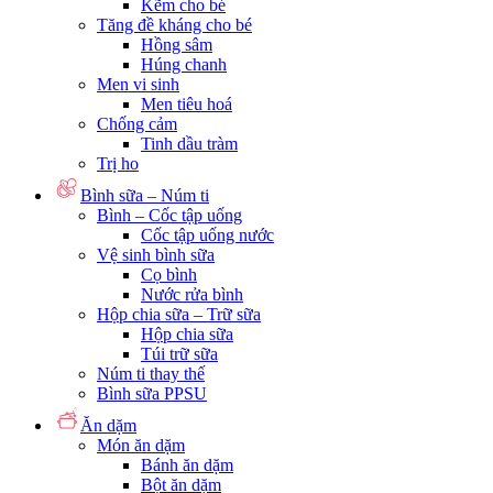
Kẽm cho bé
Tăng đề kháng cho bé
Hồng sâm
Húng chanh
Men vi sinh
Men tiêu hoá
Chống cảm
Tinh dầu tràm
Trị ho
Bình sữa – Núm ti
Bình – Cốc tập uống
Cốc tập uống nước
Vệ sinh bình sữa
Cọ bình
Nước rửa bình
Hộp chia sữa – Trữ sữa
Hộp chia sữa
Túi trữ sữa
Núm ti thay thế
Bình sữa PPSU
Ăn dặm
Món ăn dặm
Bánh ăn dặm
Bột ăn dặm