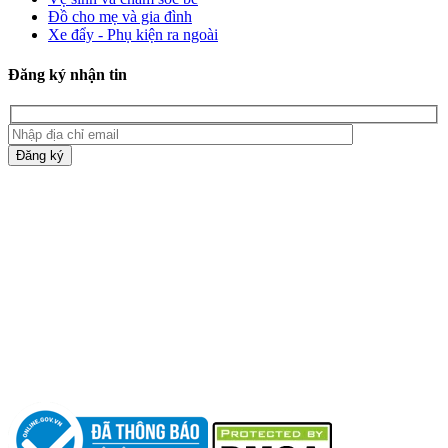
Đồ cho mẹ và gia đình
Xe đẩy - Phụ kiện ra ngoài
Đăng ký nhận tin
Đăng ký