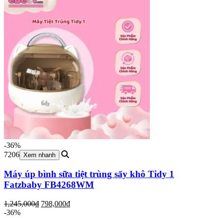
935,000₫.
-36%
7206
Xem nhanh
Máy úp bình sữa tiệt trùng sấy khô Tidy 1
Fatzbaby FB4268WM
Giá
Giá
1,245,000
₫
798,000
₫
gốc
hiện
-36%