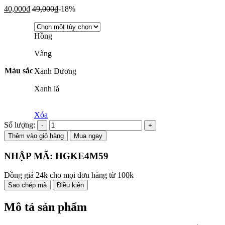
40,000
₫
49,000
₫
-18%
Hồng
Vàng
Màu sắc
Xanh Dương
Xanh lá
Xóa
Số lượng:
Thêm vào giỏ hàng
Mua ngay
NHẬP MÃ:
HGKE4M59
Đồng giá 24k cho mọi đơn hàng từ 100k
Sao chép mã
Điều kiện
Mô tả sản phẩm