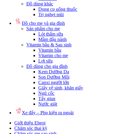
Đồ dùng khác
Dụng cụ uống thuốc
Trị nghẹt mũi
Đồ cho mẹ và gia đình
Sản phẩm cho mẹ
Lót thấm sữa
Mầm đậu nành
Vitamin bầu & Sau sinh
Vitamin bầu
Vitamin cho mẹ
Lợi sữa
Đồ dùng cho gia đình
Kem Dưỡng Da
Son Dưỡng Môi
Canxi người lớn
Giấy vệ sinh, khăn giấy
Ngũ cốc
Tẩy giun
Nước giặt
Xe đẩy – Phụ kiện ra ngoài
Giới thiệu Ebeoi
Chăm sóc thai kỳ
Chăm sóc mẹ sau sinh