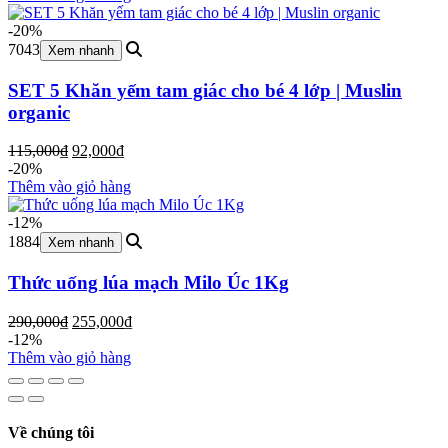
-20%
7043
Xem nhanh
SET 5 Khăn yếm tam giác cho bé 4 lớp | Muslin
organic
Giá
Giá
115,000
₫
92,000
₫
gốc
hiện
-20%
là:
tại
Thêm vào giỏ hàng
115,000₫.
là:
92,000₫.
-12%
1884
Xem nhanh
Thức uống lúa mạch Milo Úc 1Kg
Giá
Giá
290,000
₫
255,000
₫
gốc
hiện
-12%
là:
tại
Thêm vào giỏ hàng
290,000₫.
là:
255,000₫.
Về chúng tôi