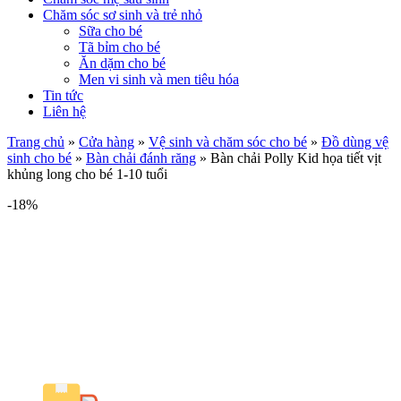
Chăm sóc sơ sinh và trẻ nhỏ
Sữa cho bé
Tã bỉm cho bé
Ăn dặm cho bé
Men vi sinh và men tiêu hóa
Tin tức
Liên hệ
Trang chủ
»
Cửa hàng
»
Vệ sinh và chăm sóc cho bé
»
Đồ dùng vệ
sinh cho bé
»
Bàn chải đánh răng
»
Bàn chải Polly Kid họa tiết vịt
khủng long cho bé 1-10 tuổi
-18%