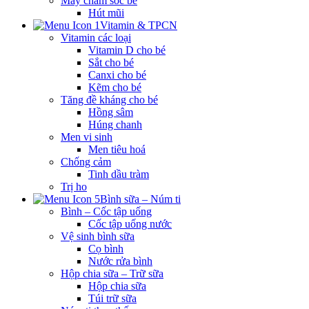
Máy chăm sóc bé
Hút mũi
Vitamin & TPCN
Vitamin các loại
Vitamin D cho bé
Sắt cho bé
Canxi cho bé
Kẽm cho bé
Tăng đề kháng cho bé
Hồng sâm
Húng chanh
Men vi sinh
Men tiêu hoá
Chống cảm
Tinh dầu tràm
Trị ho
Bình sữa – Núm ti
Bình – Cốc tập uống
Cốc tập uống nước
Vệ sinh bình sữa
Cọ bình
Nước rửa bình
Hộp chia sữa – Trữ sữa
Hộp chia sữa
Túi trữ sữa