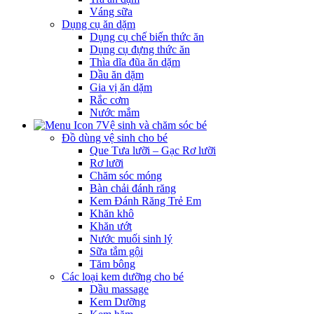
Váng sữa
Dụng cụ ăn dặm
Dụng cụ chế biến thức ăn
Dụng cụ đựng thức ăn
Thìa dĩa đũa ăn dặm
Dầu ăn dặm
Gia vị ăn dặm
Rắc cơm
Nước mắm
Vệ sinh và chăm sóc bé
Đồ dùng vệ sinh cho bé
Que Tưa lưỡi – Gạc Rơ lưỡi
Rơ lưỡi
Chăm sóc móng
Bàn chải đánh răng
Kem Đánh Răng Trẻ Em
Khăn khô
Khăn ướt
Nước muối sinh lý
Sữa tắm gội
Tăm bông
Các loại kem dưỡng cho bé
Dầu massage
Kem Dưỡng