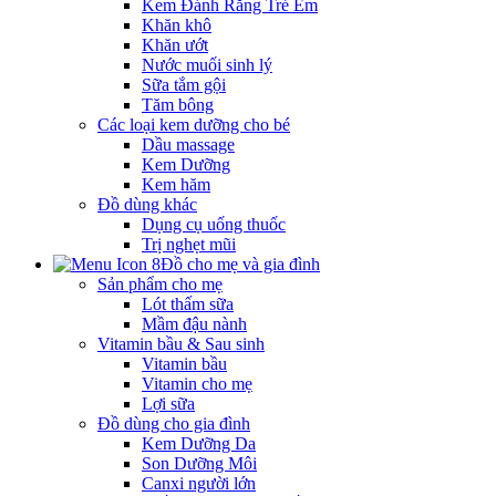
Kem Đánh Răng Trẻ Em
Khăn khô
Khăn ướt
Nước muối sinh lý
Sữa tắm gội
Tăm bông
Các loại kem dưỡng cho bé
Dầu massage
Kem Dưỡng
Kem hăm
Đồ dùng khác
Dụng cụ uống thuốc
Trị nghẹt mũi
Đồ cho mẹ và gia đình
Sản phẩm cho mẹ
Lót thấm sữa
Mầm đậu nành
Vitamin bầu & Sau sinh
Vitamin bầu
Vitamin cho mẹ
Lợi sữa
Đồ dùng cho gia đình
Kem Dưỡng Da
Son Dưỡng Môi
Canxi người lớn