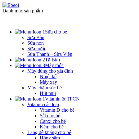
Danh mục sản phẩm
Sữa cho bé
Sữa Bầu
Sữa non
Sữa nước
Sữa Thanh – Sữa Viên
Tã Bỉm
Máy móc
Máy dùng cho gia đình
Nhiệt kế
Máy xay
Máy chăm sóc bé
Hút mũi
Vitamin & TPCN
Vitamin các loại
Vitamin D cho bé
Sắt cho bé
Canxi cho bé
Kẽm cho bé
Tăng đề kháng cho bé
Hồng sâm