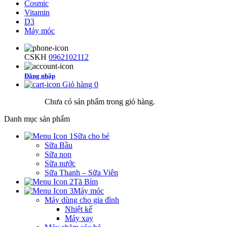
Cosmic
Vitamin
D3
Máy móc
CSKH
0962102112
Đăng nhập
Giỏ hàng
0
Chưa có sản phẩm trong giỏ hàng.
Danh mục sản phẩm
Sữa cho bé
Sữa Bầu
Sữa non
Sữa nước
Sữa Thanh – Sữa Viên
Tã Bỉm
Máy móc
Máy dùng cho gia đình
Nhiệt kế
Máy xay