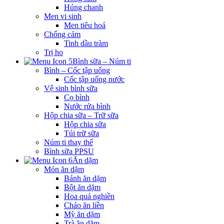
Húng chanh
Men vi sinh
Men tiêu hoá
Chống cảm
Tinh dầu tràm
Trị ho
Bình sữa – Núm ti
Bình – Cốc tập uống
Cốc tập uống nước
Vệ sinh bình sữa
Cọ bình
Nước rửa bình
Hộp chia sữa – Trữ sữa
Hộp chia sữa
Túi trữ sữa
Núm ti thay thế
Bình sữa PPSU
Ăn dặm
Món ăn dặm
Bánh ăn dặm
Bột ăn dặm
Hoa quả nghiền
Cháo ăn liền
Mỳ ăn dặm
Trà ăn dặm