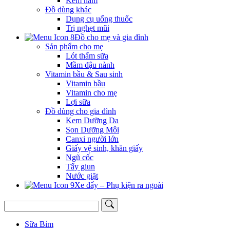
Kem hăm
Đồ dùng khác
Dụng cụ uống thuốc
Trị nghẹt mũi
Đồ cho mẹ và gia đình
Sản phẩm cho mẹ
Lót thấm sữa
Mầm đậu nành
Vitamin bầu & Sau sinh
Vitamin bầu
Vitamin cho mẹ
Lợi sữa
Đồ dùng cho gia đình
Kem Dưỡng Da
Son Dưỡng Môi
Canxi người lớn
Giấy vệ sinh, khăn giấy
Ngũ cốc
Tẩy giun
Nước giặt
Xe đẩy – Phụ kiện ra ngoài
Sữa Bỉm