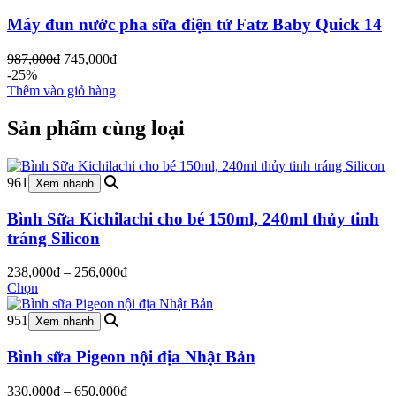
Máy đun nước pha sữa điện tử Fatz Baby Quick 14
Giá
Giá
987,000
₫
745,000
₫
gốc
hiện
-25%
là:
tại
Thêm vào giỏ hàng
987,000₫.
là:
745,000₫.
Sản phẩm cùng loại
961
Xem nhanh
Bình Sữa Kichilachi cho bé 150ml, 240ml thủy tinh
tráng Silicon
Khoảng
238,000
₫
–
256,000
₫
giá:
Chọn
từ
238,000₫
951
Xem nhanh
đến
256,000₫
Bình sữa Pigeon nội địa Nhật Bản
Khoảng
330,000
₫
–
650,000
₫