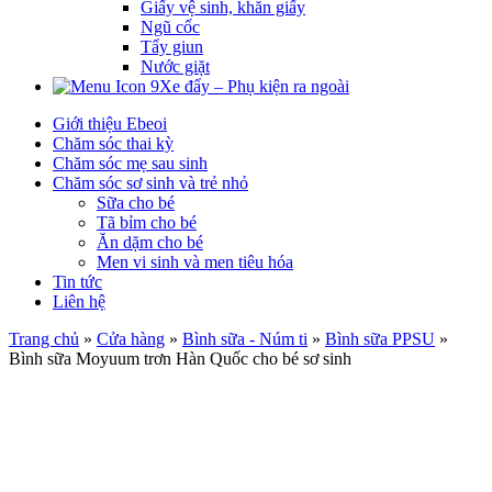
Giấy vệ sinh, khăn giấy
Ngũ cốc
Tẩy giun
Nước giặt
Xe đẩy – Phụ kiện ra ngoài
Giới thiệu Ebeoi
Chăm sóc thai kỳ
Chăm sóc mẹ sau sinh
Chăm sóc sơ sinh và trẻ nhỏ
Sữa cho bé
Tã bỉm cho bé
Ăn dặm cho bé
Men vi sinh và men tiêu hóa
Tin tức
Liên hệ
Trang chủ
»
Cửa hàng
»
Bình sữa - Núm ti
»
Bình sữa PPSU
»
Bình sữa Moyuum trơn Hàn Quốc cho bé sơ sinh