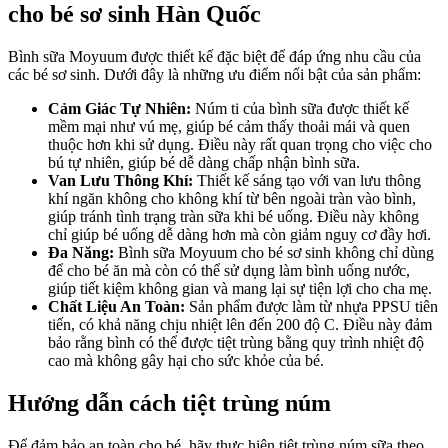
cho bé sơ sinh Hàn Quốc
Bình sữa Moyuum được thiết kế đặc biệt để đáp ứng nhu cầu của
các bé sơ sinh. Dưới đây là những ưu điểm nổi bật của sản phẩm:
Cảm Giác Tự Nhiên:
Núm ti của bình sữa được thiết kế
mềm mại như vú mẹ, giúp bé cảm thấy thoải mái và quen
thuộc hơn khi sử dụng. Điều này rất quan trọng cho việc cho
bú tự nhiên, giúp bé dễ dàng chấp nhận bình sữa.
Van Lưu Thông Khí:
Thiết kế sáng tạo với van lưu thông
khí ngăn không cho không khí từ bên ngoài tràn vào bình,
giúp tránh tình trạng tràn sữa khi bé uống. Điều này không
chỉ giúp bé uống dễ dàng hơn mà còn giảm nguy cơ đầy hơi.
Đa Năng:
Bình sữa Moyuum cho bé sơ sinh không chỉ dùng
để cho bé ăn mà còn có thể sử dụng làm bình uống nước,
giúp tiết kiệm không gian và mang lại sự tiện lợi cho cha mẹ.
Chất Liệu An Toàn:
Sản phẩm được làm từ nhựa PPSU tiên
tiến, có khả năng chịu nhiệt lên đến 200 độ C. Điều này đảm
bảo rằng bình có thể được tiệt trùng bằng quy trình nhiệt độ
cao mà không gây hại cho sức khỏe của bé.
Hướng dẫn cách tiệt trùng núm
Để đảm bảo an toàn cho bé, hãy thực hiện tiệt trùng núm sữa theo