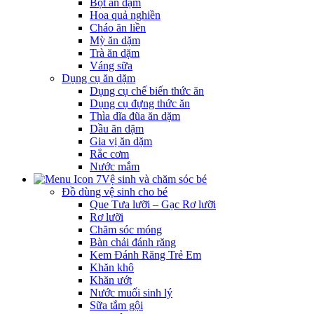
Bột ăn dặm
Hoa quả nghiền
Cháo ăn liền
Mỳ ăn dặm
Trà ăn dặm
Váng sữa
Dụng cụ ăn dặm
Dụng cụ chế biến thức ăn
Dụng cụ đựng thức ăn
Thìa dĩa đũa ăn dặm
Dầu ăn dặm
Gia vị ăn dặm
Rắc cơm
Nước mắm
Vệ sinh và chăm sóc bé
Đồ dùng vệ sinh cho bé
Que Tưa lưỡi – Gạc Rơ lưỡi
Rơ lưỡi
Chăm sóc móng
Bàn chải đánh răng
Kem Đánh Răng Trẻ Em
Khăn khô
Khăn ướt
Nước muối sinh lý
Sữa tắm gội