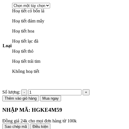
giá:
từ
320,000₫
Hoạ tiết cỏ bốn lá
đến
Hoạ tiết đám mây
370,000₫
Hoạ tiết hoa
Hoạ tiết lạc đà
Loại
Hoạ tiết thỏ
Hoạ tiết trái tim
Không hoạ tiết
Số lượng:
Thêm vào giỏ hàng
Mua ngay
NHẬP MÃ:
HGKE4M59
Đồng giá 24k cho mọi đơn hàng từ 100k
Sao chép mã
Điều kiện