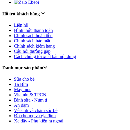
Hỗ trợ khách hàng
Liên hệ
Hình thức thanh toán
Chính sách hoàn tiền
Chính sách bảo mật
Chính sách kiểm hàng
Câu hỏi thường gặp
Cách chúng tôi xuất bản nội dung
Danh mục sản phẩm
Sữa cho bé
Tã Bỉm
Máy móc
Vitamin & TPCN
Bình sữa - Núm ti
Ăn dặm
Vệ sinh và chăm sóc bé
Đồ cho mẹ và gia đình
Xe đẩy - Phụ kiện ra ngoài