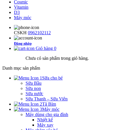
Cosmic
Vitamin
D3
Máy móc
CSKH
0962102112
Đăng nhập
Giỏ hàng
0
Chưa có sản phẩm trong giỏ hàng.
Danh mục sản phẩm
Sữa cho bé
Sữa Bầu
Sữa non
Sữa nước
Sữa Thanh – Sữa Viên
Tã Bỉm
Máy móc
Máy dùng cho gia đình
Nhiệt kế
Máy xay