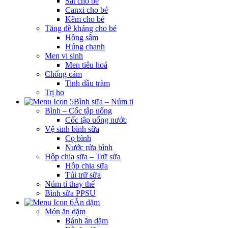
Sắt cho bé
Canxi cho bé
Kẽm cho bé
Tăng đề kháng cho bé
Hồng sâm
Húng chanh
Men vi sinh
Men tiêu hoá
Chống cảm
Tinh dầu tràm
Trị ho
Bình sữa – Núm ti
Bình – Cốc tập uống
Cốc tập uống nước
Vệ sinh bình sữa
Cọ bình
Nước rửa bình
Hộp chia sữa – Trữ sữa
Hộp chia sữa
Túi trữ sữa
Núm ti thay thế
Bình sữa PPSU
Ăn dặm
Món ăn dặm
Bánh ăn dặm