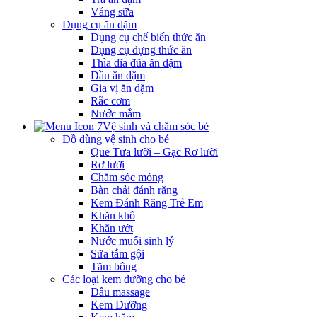
Váng sữa
Dụng cụ ăn dặm
Dụng cụ chế biến thức ăn
Dụng cụ đựng thức ăn
Thìa dĩa đũa ăn dặm
Dầu ăn dặm
Gia vị ăn dặm
Rắc cơm
Nước mắm
Vệ sinh và chăm sóc bé
Đồ dùng vệ sinh cho bé
Que Tưa lưỡi – Gạc Rơ lưỡi
Rơ lưỡi
Chăm sóc móng
Bàn chải đánh răng
Kem Đánh Răng Trẻ Em
Khăn khô
Khăn ướt
Nước muối sinh lý
Sữa tắm gội
Tăm bông
Các loại kem dưỡng cho bé
Dầu massage
Kem Dưỡng