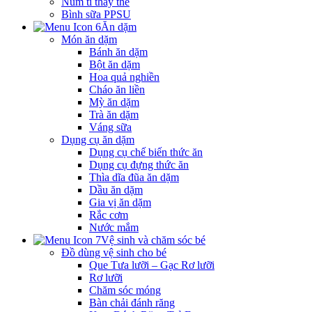
Núm ti thay thế
Bình sữa PPSU
Ăn dặm
Món ăn dặm
Bánh ăn dặm
Bột ăn dặm
Hoa quả nghiền
Cháo ăn liền
Mỳ ăn dặm
Trà ăn dặm
Váng sữa
Dụng cụ ăn dặm
Dụng cụ chế biến thức ăn
Dụng cụ đựng thức ăn
Thìa dĩa đũa ăn dặm
Dầu ăn dặm
Gia vị ăn dặm
Rắc cơm
Nước mắm
Vệ sinh và chăm sóc bé
Đồ dùng vệ sinh cho bé
Que Tưa lưỡi – Gạc Rơ lưỡi
Rơ lưỡi
Chăm sóc móng
Bàn chải đánh răng