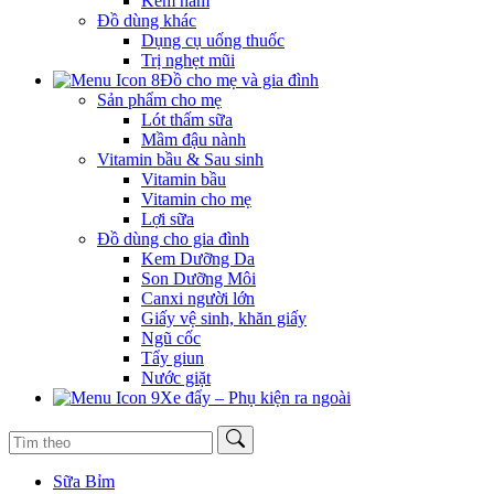
Kem hăm
Đồ dùng khác
Dụng cụ uống thuốc
Trị nghẹt mũi
Đồ cho mẹ và gia đình
Sản phẩm cho mẹ
Lót thấm sữa
Mầm đậu nành
Vitamin bầu & Sau sinh
Vitamin bầu
Vitamin cho mẹ
Lợi sữa
Đồ dùng cho gia đình
Kem Dưỡng Da
Son Dưỡng Môi
Canxi người lớn
Giấy vệ sinh, khăn giấy
Ngũ cốc
Tẩy giun
Nước giặt
Xe đẩy – Phụ kiện ra ngoài
Sữa Bỉm