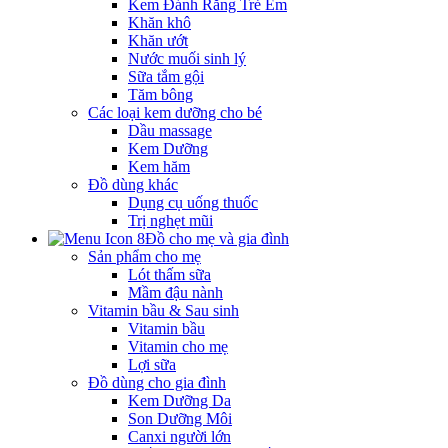
Kem Đánh Răng Trẻ Em
Khăn khô
Khăn ướt
Nước muối sinh lý
Sữa tắm gội
Tăm bông
Các loại kem dưỡng cho bé
Dầu massage
Kem Dưỡng
Kem hăm
Đồ dùng khác
Dụng cụ uống thuốc
Trị nghẹt mũi
Đồ cho mẹ và gia đình
Sản phẩm cho mẹ
Lót thấm sữa
Mầm đậu nành
Vitamin bầu & Sau sinh
Vitamin bầu
Vitamin cho mẹ
Lợi sữa
Đồ dùng cho gia đình
Kem Dưỡng Da
Son Dưỡng Môi
Canxi người lớn