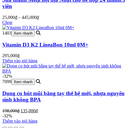
viên
Khoảng
25,000
₫
–
445,000
₫
giá:
Chọn
từ
25,000₫
1403
Xem nhanh
đến
445,000₫
Vitamin D3 K2 LineaBon 10ml 0M+
295,000
₫
Thêm vào giỏ hàng
-32%
7099
Xem nhanh
Dụng cụ hút mũi bằng tay thế hệ mới, nhựa nguyên
sinh không BPA
Giá
Giá
198,000
₫
135,000
₫
gốc
hiện
-32%
là:
tại
Thêm vào giỏ hàng
198,000₫.
là: