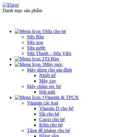
Danh mục sản phẩm
Sữa cho bé
Sữa Bầu
Sữa non
Sữa nước
Sữa Thanh – Sữa Viên
Tã Bỉm
Máy móc
Máy dùng cho gia đình
Nhiệt kế
Máy xay
Máy chăm sóc bé
Hút mũi
Vitamin & TPCN
Vitamin các loại
Vitamin D cho bé
Sắt cho bé
Canxi cho bé
Kẽm cho bé
Tăng đề kháng cho bé
Hồng sâm