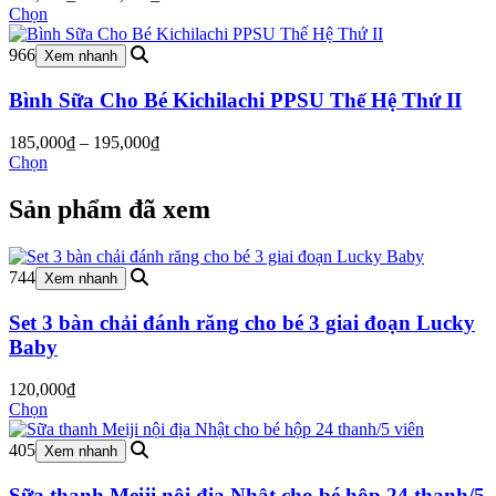
giá:
Chọn
từ
330,000₫
966
Xem nhanh
đến
650,000₫
Bình Sữa Cho Bé Kichilachi PPSU Thế Hệ Thứ II
Khoảng
185,000
₫
–
195,000
₫
giá:
Chọn
từ
185,000₫
Sản phẩm đã xem
đến
195,000₫
744
Xem nhanh
Set 3 bàn chải đánh răng cho bé 3 giai đoạn Lucky
Baby
120,000
₫
Chọn
405
Xem nhanh
Sữa thanh Meiji nội địa Nhật cho bé hộp 24 thanh/5