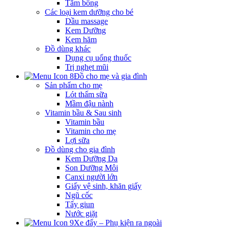
Tăm bông
Các loại kem dưỡng cho bé
Dầu massage
Kem Dưỡng
Kem hăm
Đồ dùng khác
Dụng cụ uống thuốc
Trị nghẹt mũi
Đồ cho mẹ và gia đình
Sản phẩm cho mẹ
Lót thấm sữa
Mầm đậu nành
Vitamin bầu & Sau sinh
Vitamin bầu
Vitamin cho mẹ
Lợi sữa
Đồ dùng cho gia đình
Kem Dưỡng Da
Son Dưỡng Môi
Canxi người lớn
Giấy vệ sinh, khăn giấy
Ngũ cốc
Tẩy giun
Nước giặt
Xe đẩy – Phụ kiện ra ngoài