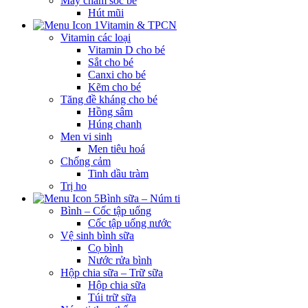
Máy chăm sóc bé
Hút mũi
Vitamin & TPCN
Vitamin các loại
Vitamin D cho bé
Sắt cho bé
Canxi cho bé
Kẽm cho bé
Tăng đề kháng cho bé
Hồng sâm
Húng chanh
Men vi sinh
Men tiêu hoá
Chống cảm
Tinh dầu tràm
Trị ho
Bình sữa – Núm ti
Bình – Cốc tập uống
Cốc tập uống nước
Vệ sinh bình sữa
Cọ bình
Nước rửa bình
Hộp chia sữa – Trữ sữa
Hộp chia sữa
Túi trữ sữa