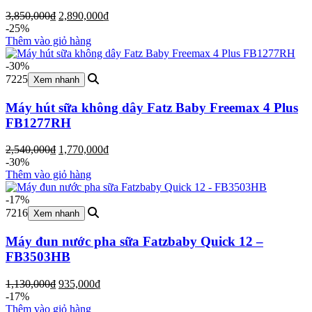
Giá
Giá
3,850,000
₫
2,890,000
₫
gốc
hiện
-25%
là:
tại
Thêm vào giỏ hàng
3,850,000₫.
là:
2,890,000₫.
-30%
7225
Xem nhanh
Máy hút sữa không dây Fatz Baby Freemax 4 Plus
FB1277RH
Giá
Giá
2,540,000
₫
1,770,000
₫
gốc
hiện
-30%
là:
tại
Thêm vào giỏ hàng
2,540,000₫.
là:
1,770,000₫.
-17%
7216
Xem nhanh
Máy đun nước pha sữa Fatzbaby Quick 12 –
FB3503HB
Giá
Giá
1,130,000
₫
935,000
₫
gốc
hiện
-17%
là:
tại
Thêm vào giỏ hàng