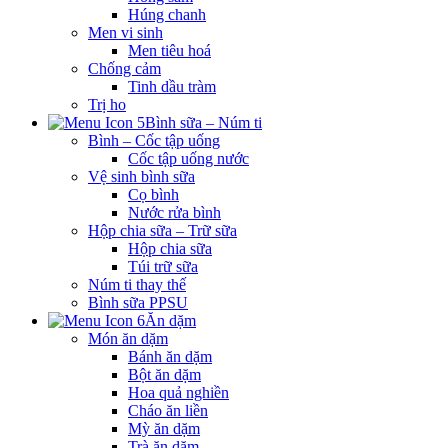
Húng chanh
Men vi sinh
Men tiêu hoá
Chống cảm
Tinh dầu tràm
Trị ho
Bình sữa – Núm ti
Bình – Cốc tập uống
Cốc tập uống nước
Vệ sinh bình sữa
Cọ bình
Nước rửa bình
Hộp chia sữa – Trữ sữa
Hộp chia sữa
Túi trữ sữa
Núm ti thay thế
Bình sữa PPSU
Ăn dặm
Món ăn dặm
Bánh ăn dặm
Bột ăn dặm
Hoa quả nghiền
Cháo ăn liền
Mỳ ăn dặm
Trà ăn dặm