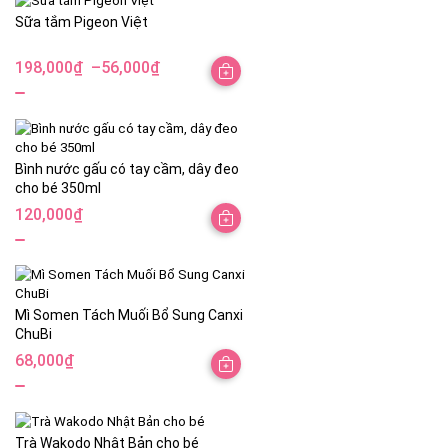
Sữa tắm Pigeon Việt
198,000
₫
–
56,000
₫
Khoảng
giá:
từ
56,000₫
Bình nước gấu có tay cầm, dây đeo
đến
cho bé 350ml
198,000₫
120,000
₫
Mì Somen Tách Muối Bổ Sung Canxi
ChuBi
68,000
₫
Trà Wakodo Nhật Bản cho bé