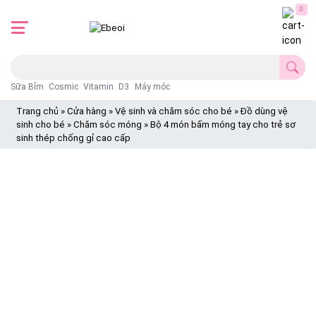
0
Sữa Bỉm
Cosmic
Vitamin
D3
Máy móc
Trang chủ
»
Cửa hàng
»
Vệ sinh và chăm sóc cho bé
»
Đồ dùng vệ
sinh cho bé
»
Chăm sóc móng
»
Bộ 4 món bấm móng tay cho trẻ sơ
sinh thép chống gỉ cao cấp