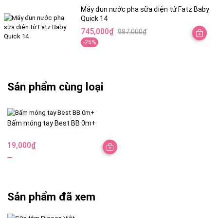
là:
tại
Máy đun nước pha sữa điện tử Fatz Baby
Quick 14
945,000₫.
là:
745,000
₫
987,000
₫
770,000₫.
Giá
Giá
-25%
gốc
hiện
là:
tại
987,000₫.
là:
745,000₫.
Sản phẩm cùng loại
Bấm móng tay Best BB 0m+
19,000
₫
Sản phẩm đã xem