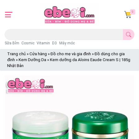
0
Sữa Bỉm
Cosmic
Vitamin
D3
Máy móc
Trang chủ
»
Cửa hàng
»
Đồ cho mẹ và gia đình
»
Đồ dùng cho gia
đình
»
Kem Dưỡng Da
»
Kem dưỡng da Aloins Eaude Cream S | 185g
Nhật Bản