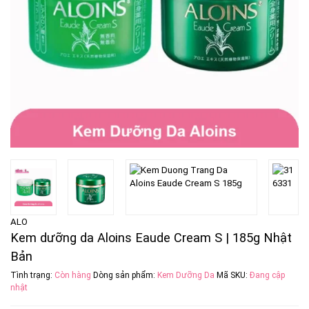
ALO
Kem dưỡng da Aloins Eaude Cream S | 185g Nhật
Bản
Tình trạng:
Còn hàng
Dòng sản phẩm:
Kem Dưỡng Da
Mã SKU:
Đang cập
nhật