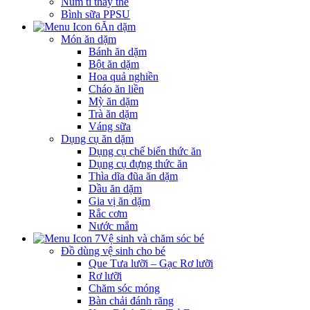
Núm ti thay thế
Bình sữa PPSU
Ăn dặm
Món ăn dặm
Bánh ăn dặm
Bột ăn dặm
Hoa quả nghiền
Cháo ăn liền
Mỳ ăn dặm
Trà ăn dặm
Váng sữa
Dụng cụ ăn dặm
Dụng cụ chế biến thức ăn
Dụng cụ đựng thức ăn
Thìa dĩa đũa ăn dặm
Dầu ăn dặm
Gia vị ăn dặm
Rắc cơm
Nước mắm
Vệ sinh và chăm sóc bé
Đồ dùng vệ sinh cho bé
Que Tưa lưỡi – Gạc Rơ lưỡi
Rơ lưỡi
Chăm sóc móng
Bàn chải đánh răng