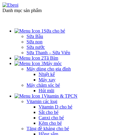
Danh mục sản phẩm
Sữa cho bé
Sữa Bầu
Sữa non
Sữa nước
Sữa Thanh – Sữa Viên
Tã Bỉm
Máy móc
Máy dùng cho gia đình
Nhiệt kế
Máy xay
Máy chăm sóc bé
Hút mũi
Vitamin & TPCN
Vitamin các loại
Vitamin D cho bé
Sắt cho bé
Canxi cho bé
Kẽm cho bé
Tăng đề kháng cho bé
Hồng sâm