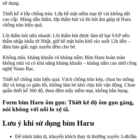
sử dụng.
Thiết kế 4 lớp chống tràn: Lớp bề mặt mềm mại từ vải không dệt
cao cấp. Màng dẫn thấm, lớp thấm hút và lõi hút ẩm giúp tã Haru
chống tràn hiệu quả.
Lõi thấm hút siêu nhanh: Lõi thấm hút được làm từ hạt SAP siêu
thấm nhập khẩu từ Nhật, giữ bề mặt luôn khô ráo suốt 12h liền –
đảm bảo giấc ngủ xuyên đêm cho bé.
Không mùi, kháng khuẩn và kháng nấm: Bỉm Haru hoàn toàn
không mùi và có khả năng kháng khuẩn – kháng nấm cao nhờ công
nghệ Nano Bạc.
Thiết kế chống tràn hiệu quả: Vách chống tràn kép, chun bo mông
đùi và lưng co giãn tốt, không làm bé khó chịu khi vận động. Chun
quần thiết kế 360 độ, thun đệm mây mềm mại, không hằn bụng.
Form bỉm Haru ôm gọn: Thiết kế độ ôm gọn gàng,
nói không với nỗi lo xệ tã.
Lưu ý khi sử dụng bỉm Haru
Để tránh hăm tã, khuyến khích thay tã thường xuyên 3-4h/lần