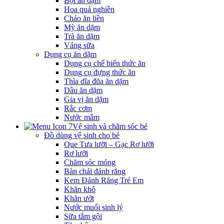
Bột ăn dặm
Hoa quả nghiền
Cháo ăn liền
Mỳ ăn dặm
Trà ăn dặm
Váng sữa
Dụng cụ ăn dặm
Dụng cụ chế biến thức ăn
Dụng cụ đựng thức ăn
Thìa dĩa đũa ăn dặm
Dầu ăn dặm
Gia vị ăn dặm
Rắc cơm
Nước mắm
Vệ sinh và chăm sóc bé
Đồ dùng vệ sinh cho bé
Que Tưa lưỡi – Gạc Rơ lưỡi
Rơ lưỡi
Chăm sóc móng
Bàn chải đánh răng
Kem Đánh Răng Trẻ Em
Khăn khô
Khăn ướt
Nước muối sinh lý
Sữa tắm gội