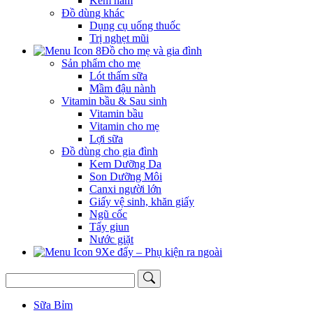
Kem hăm
Đồ dùng khác
Dụng cụ uống thuốc
Trị nghẹt mũi
Đồ cho mẹ và gia đình
Sản phẩm cho mẹ
Lót thấm sữa
Mầm đậu nành
Vitamin bầu & Sau sinh
Vitamin bầu
Vitamin cho mẹ
Lợi sữa
Đồ dùng cho gia đình
Kem Dưỡng Da
Son Dưỡng Môi
Canxi người lớn
Giấy vệ sinh, khăn giấy
Ngũ cốc
Tẩy giun
Nước giặt
Xe đẩy – Phụ kiện ra ngoài
Sữa Bỉm