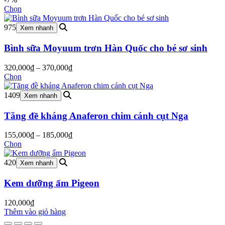
Chọn
975
Xem nhanh
Bình sữa Moyuum trơn Hàn Quốc cho bé sơ sinh
Khoảng
320,000
₫
–
370,000
₫
giá:
Chọn
từ
320,000₫
1409
Xem nhanh
đến
370,000₫
Tăng đề kháng Anaferon chim cánh cụt Nga
Khoảng
155,000
₫
–
185,000
₫
giá:
Chọn
từ
155,000₫
420
Xem nhanh
đến
185,000₫
Kem dưỡng ẩm Pigeon
120,000
₫
Thêm vào giỏ hàng