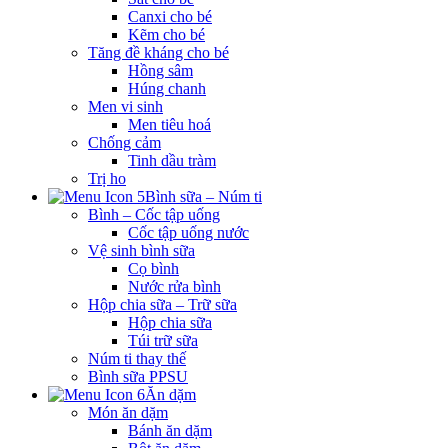
Canxi cho bé
Kẽm cho bé
Tăng đề kháng cho bé
Hồng sâm
Húng chanh
Men vi sinh
Men tiêu hoá
Chống cảm
Tinh dầu tràm
Trị ho
Bình sữa – Núm ti
Bình – Cốc tập uống
Cốc tập uống nước
Vệ sinh bình sữa
Cọ bình
Nước rửa bình
Hộp chia sữa – Trữ sữa
Hộp chia sữa
Túi trữ sữa
Núm ti thay thế
Bình sữa PPSU
Ăn dặm
Món ăn dặm
Bánh ăn dặm