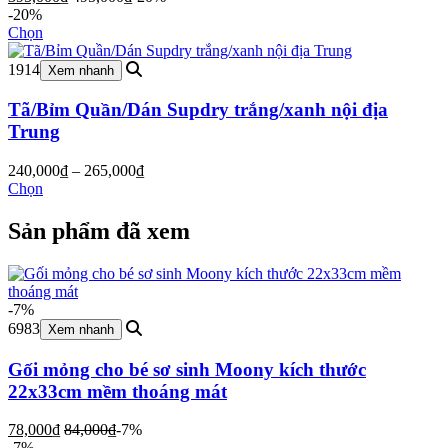
-20%
Chọn
1914
Xem nhanh
Tã/Bỉm Quần/Dán Supdry trắng/xanh nội địa
Trung
Khoảng
240,000
₫
–
265,000
₫
giá:
Chọn
từ
240,000₫
Sản phẩm đã xem
đến
265,000₫
-7%
6983
Xem nhanh
Gối mỏng cho bé sơ sinh Moony kích thước
22x33cm mềm thoáng mát
78,000
₫
84,000
₫
-7%
-7%