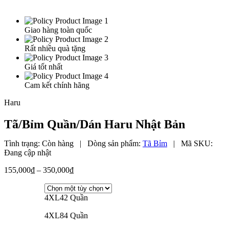
Giao hàng toàn quốc
Rất nhiều quà tặng
Giá tốt nhất
Cam kết chính hãng
Haru
Tã/Bỉm Quần/Dán Haru Nhật Bản
Tình trạng:
Còn hàng
|
Dòng sản phẩm:
Tã Bỉm
|
Mã SKU:
Đang cập nhật
Khoảng
155,000
₫
–
350,000
₫
giá:
từ
155,000₫
4XL42 Quần
đến
4XL84 Quần
350,000₫