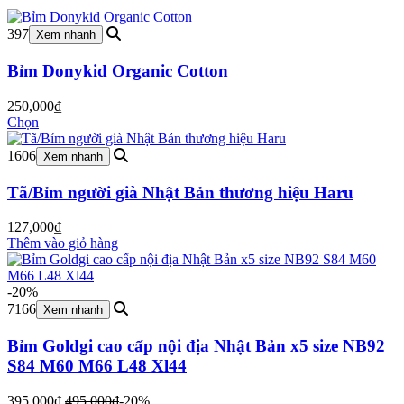
397
Xem nhanh
Bỉm Donykid Organic Cotton
250,000
₫
Chọn
1606
Xem nhanh
Tã/Bỉm người già Nhật Bản thương hiệu Haru
127,000
₫
Thêm vào giỏ hàng
-20%
7166
Xem nhanh
Bỉm Goldgi cao cấp nội địa Nhật Bản x5 size NB92
S84 M60 M66 L48 Xl44
395,000
₫
495,000
₫
-20%