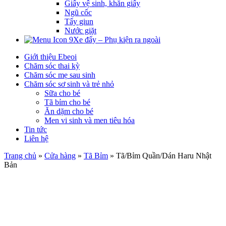
Giấy vệ sinh, khăn giấy
Ngũ cốc
Tẩy giun
Nước giặt
Xe đẩy – Phụ kiện ra ngoài
Giới thiệu Ebeoi
Chăm sóc thai kỳ
Chăm sóc mẹ sau sinh
Chăm sóc sơ sinh và trẻ nhỏ
Sữa cho bé
Tã bỉm cho bé
Ăn dặm cho bé
Men vi sinh và men tiêu hóa
Tin tức
Liên hệ
Trang chủ
»
Cửa hàng
»
Tã Bỉm
»
Tã/Bỉm Quần/Dán Haru Nhật
Bản