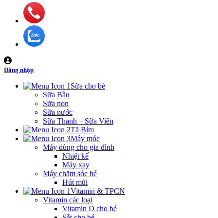
Đăng nhập
Sữa cho bé
Sữa Bầu
Sữa non
Sữa nước
Sữa Thanh – Sữa Viên
Tã Bỉm
Máy móc
Máy dùng cho gia đình
Nhiệt kế
Máy xay
Máy chăm sóc bé
Hút mũi
Vitamin & TPCN
Vitamin các loại
Vitamin D cho bé
Sắt cho bé