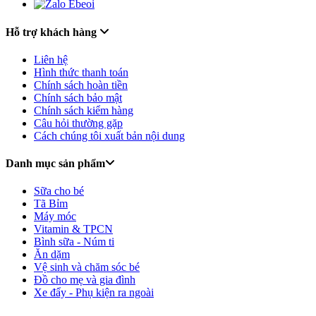
Hỗ trợ khách hàng
Liên hệ
Hình thức thanh toán
Chính sách hoàn tiền
Chính sách bảo mật
Chính sách kiểm hàng
Câu hỏi thường gặp
Cách chúng tôi xuất bản nội dung
Danh mục sản phẩm
Sữa cho bé
Tã Bỉm
Máy móc
Vitamin & TPCN
Bình sữa - Núm ti
Ăn dặm
Vệ sinh và chăm sóc bé
Đồ cho mẹ và gia đình
Xe đẩy - Phụ kiện ra ngoài