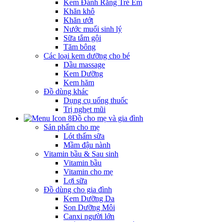
Kem Đánh Răng Trẻ Em
Khăn khô
Khăn ướt
Nước muối sinh lý
Sữa tắm gội
Tăm bông
Các loại kem dưỡng cho bé
Dầu massage
Kem Dưỡng
Kem hăm
Đồ dùng khác
Dụng cụ uống thuốc
Trị nghẹt mũi
Đồ cho mẹ và gia đình
Sản phẩm cho mẹ
Lót thấm sữa
Mầm đậu nành
Vitamin bầu & Sau sinh
Vitamin bầu
Vitamin cho mẹ
Lợi sữa
Đồ dùng cho gia đình
Kem Dưỡng Da
Son Dưỡng Môi
Canxi người lớn