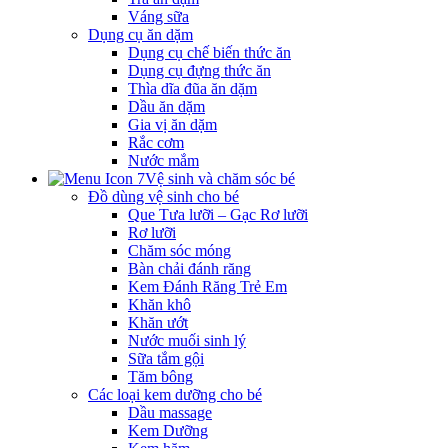
Váng sữa
Dụng cụ ăn dặm
Dụng cụ chế biến thức ăn
Dụng cụ đựng thức ăn
Thìa dĩa đũa ăn dặm
Dầu ăn dặm
Gia vị ăn dặm
Rắc cơm
Nước mắm
Vệ sinh và chăm sóc bé
Đồ dùng vệ sinh cho bé
Que Tưa lưỡi – Gạc Rơ lưỡi
Rơ lưỡi
Chăm sóc móng
Bàn chải đánh răng
Kem Đánh Răng Trẻ Em
Khăn khô
Khăn ướt
Nước muối sinh lý
Sữa tắm gội
Tăm bông
Các loại kem dưỡng cho bé
Dầu massage
Kem Dưỡng