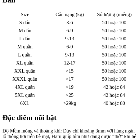
Size
Cân nặng (kg)
Số lượng (miếng)
S dán
3-6
50 hoặc 100
M dán
6-9
50 hoặc 100
L dán
9-13
50 hoặc 100
M quần
6-9
50 hoặc 100
L quần
9-13
50 hoặc 100
XL quần
12-17
50 hoặc 100
XXL quần
>15
50 hoặc 100
XXXL quần
>17
50 hoặc 100
4XL quần
>19
42 hoặc 84
5XL quần
>25
42 hoặc 84
6XL
>29kg
40 hoặc 80
Đặc điểm nổi bật
Độ Mềm mỏng và thoáng khí: Dày chỉ khoảng 3mm với hàng ngàn
lỗ thông hơi trên bề mặt, Haru giúp bỉm như đang được “thở” khi bé