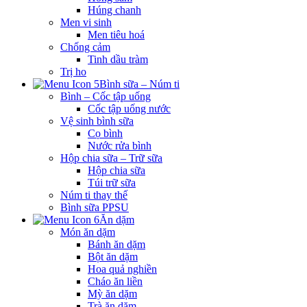
Húng chanh
Men vi sinh
Men tiêu hoá
Chống cảm
Tinh dầu tràm
Trị ho
Bình sữa – Núm ti
Bình – Cốc tập uống
Cốc tập uống nước
Vệ sinh bình sữa
Cọ bình
Nước rửa bình
Hộp chia sữa – Trữ sữa
Hộp chia sữa
Túi trữ sữa
Núm ti thay thế
Bình sữa PPSU
Ăn dặm
Món ăn dặm
Bánh ăn dặm
Bột ăn dặm
Hoa quả nghiền
Cháo ăn liền
Mỳ ăn dặm
Trà ăn dặm