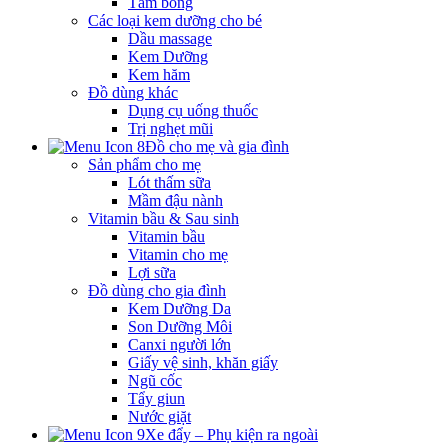
Tăm bông
Các loại kem dưỡng cho bé
Dầu massage
Kem Dưỡng
Kem hăm
Đồ dùng khác
Dụng cụ uống thuốc
Trị nghẹt mũi
Đồ cho mẹ và gia đình
Sản phẩm cho mẹ
Lót thấm sữa
Mầm đậu nành
Vitamin bầu & Sau sinh
Vitamin bầu
Vitamin cho mẹ
Lợi sữa
Đồ dùng cho gia đình
Kem Dưỡng Da
Son Dưỡng Môi
Canxi người lớn
Giấy vệ sinh, khăn giấy
Ngũ cốc
Tẩy giun
Nước giặt
Xe đẩy – Phụ kiện ra ngoài