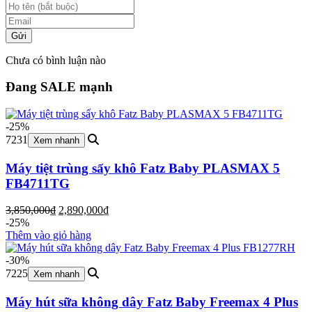
Gửi
Chưa có bình luận nào
Đang SALE mạnh
-25%
7231
Xem nhanh
Máy tiệt trùng sấy khô Fatz Baby PLASMAX 5
FB4711TG
Giá
Giá
3,850,000
₫
2,890,000
₫
gốc
hiện
-25%
là:
tại
Thêm vào giỏ hàng
3,850,000₫.
là:
2,890,000₫.
-30%
7225
Xem nhanh
Máy hút sữa không dây Fatz Baby Freemax 4 Plus