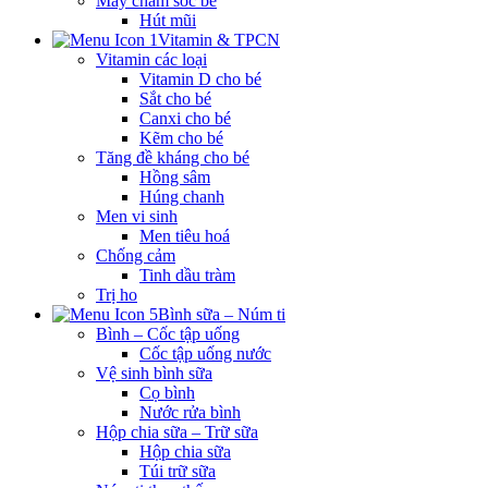
Máy chăm sóc bé
Hút mũi
Vitamin & TPCN
Vitamin các loại
Vitamin D cho bé
Sắt cho bé
Canxi cho bé
Kẽm cho bé
Tăng đề kháng cho bé
Hồng sâm
Húng chanh
Men vi sinh
Men tiêu hoá
Chống cảm
Tinh dầu tràm
Trị ho
Bình sữa – Núm ti
Bình – Cốc tập uống
Cốc tập uống nước
Vệ sinh bình sữa
Cọ bình
Nước rửa bình
Hộp chia sữa – Trữ sữa
Hộp chia sữa
Túi trữ sữa