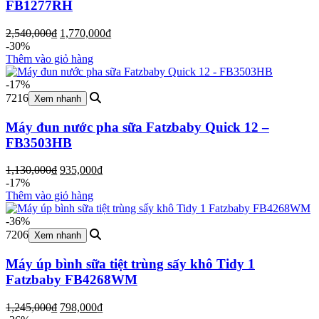
FB1277RH
Giá
Giá
2,540,000
₫
1,770,000
₫
gốc
hiện
-30%
là:
tại
Thêm vào giỏ hàng
2,540,000₫.
là:
1,770,000₫.
-17%
7216
Xem nhanh
Máy đun nước pha sữa Fatzbaby Quick 12 –
FB3503HB
Giá
Giá
1,130,000
₫
935,000
₫
gốc
hiện
-17%
là:
tại
Thêm vào giỏ hàng
1,130,000₫.
là:
935,000₫.
-36%
7206
Xem nhanh
Máy úp bình sữa tiệt trùng sấy khô Tidy 1
Fatzbaby FB4268WM
Giá
Giá
1,245,000
₫
798,000
₫