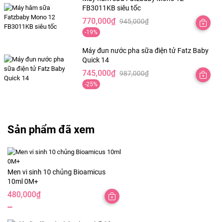
FB3011KB siêu tốc
1,245,000₫.
là:
770,000
₫
945,000
₫
798,000₫.
Giá
Giá
-19%
gốc
hiện
là:
tại
Máy đun nước pha sữa điện tử Fatz Baby
Quick 14
945,000₫.
là:
745,000
₫
987,000
₫
770,000₫.
Giá
Giá
-25%
gốc
hiện
là:
tại
987,000₫.
là:
745,000₫.
Sản phẩm đã xem
Men vi sinh 10 chủng Bioamicus
10ml 0M+
480,000
₫