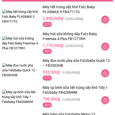
Lưu ý:
Đảm bảo tuân thủ đúng liều lượng thuốc được chỉ
Máy tiệt trùng sấy khô Fatz Baby
PLASMAX 5 FB4711TG
định bởi bác sĩ và luôn kiểm tra tính an toàn của sản phẩm
2,890,000
₫
trước khi sử dụng.
3,850,000
₫
Giá
Giá
-25%
gốc
hiện
là:
tại
Máy hút sữa không dây Fatz Baby
Freemax 4 Plus FB1277RH
3,850,000₫.
là:
1,770,000
₫
2,540,000
₫
2,890,000₫.
Giá
Giá
-30%
gốc
hiện
là:
tại
Máy đun nước pha sữa Fatzbaby Quick 12
– FB3503HB
2,540,000₫.
là:
935,000
₫
1,130,000
₫
1,770,000₫.
Giá
Giá
-17%
gốc
hiện
là:
tại
Máy úp bình sữa tiệt trùng sấy khô Tidy 1
Fatzbaby FB4268WM
1,130,000₫.
là:
798,000
₫
1,245,000
₫
935,000₫.
Giá
Giá
-36%
gốc
hiện
là:
tại
Máy hâm sữa Fatzbaby Mono 12