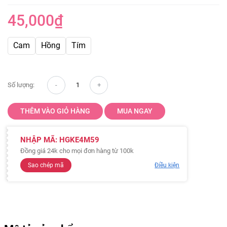
45,000
₫
Cam
Hồng
Tím
Số lượng:
THÊM VÀO GIỎ HÀNG
MUA NGAY
NHẬP MÃ:
HGKE4M59
Đồng giá 24k cho mọi đơn hàng từ 100k
Sao chép mã
Điều kiện