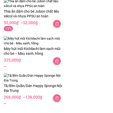
Thìa ăn dặm cho bé Jubon chất liệu
silicol và nhựa PPSU an toàn
55,000
₫
–
52,000
₫
Khoảng
-16%
giá:
từ
52,000₫
Máy hút mũi Kichilachi làm sạch mũi
đến
cho bé – Màu xanh, hồng
55,000₫
325,000
₫
Tã/Bỉm Quần/Dán Happy Sponge Nội
Địa Trung
268,000
₫
–
138,000
₫
Khoảng
giá:
từ