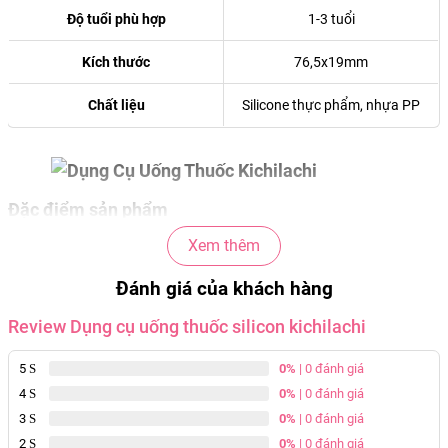
Độ tuổi phù hợp
1-3 tuổi
Kích thước
76,5x19mm
Chất liệu
Silicone thực phẩm, nhựa PP
Đặc điểm sản phẩm
Xem thêm
Dụng cụ cho bé uống thuốc chống sặc được sản xuất từ
chất liệu silicon thực phẩm cao cấp, mang lại sự mềm
Đánh giá của khách hàng
mại và thiết kế đầu ống hình núm ti giống như bú mẹ,
tạo cảm giác thoải mái cho bé.
Review Dụng cụ uống thuốc silicon kichilachi
Được thiết kế đặc biệt, dụng cụ giúp bé uống thuốc
5
0%
| 0 đánh giá
chống sặc hiệu quả. Cấu trúc chuyển hướng giúp sữa
4
0%
| 0 đánh giá
lan đều ra khoang miệng trước khi đi xuống họng, ngăn
3
0%
| 0 đánh giá
chảy trực tiếp và giảm nguy cơ ngạt ngào cho bé.
2
0%
| 0 đánh giá