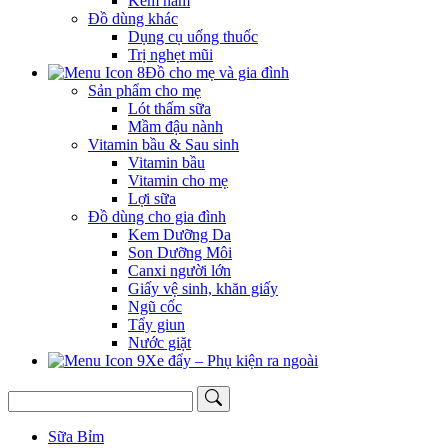
Kem hăm
Đồ dùng khác
Dụng cụ uống thuốc
Trị nghẹt mũi
Đồ cho mẹ và gia đình
Sản phẩm cho mẹ
Lót thấm sữa
Mầm đậu nành
Vitamin bầu & Sau sinh
Vitamin bầu
Vitamin cho mẹ
Lợi sữa
Đồ dùng cho gia đình
Kem Dưỡng Da
Son Dưỡng Môi
Canxi người lớn
Giấy vệ sinh, khăn giấy
Ngũ cốc
Tẩy giun
Nước giặt
Xe đẩy – Phụ kiện ra ngoài
Sữa Bỉm