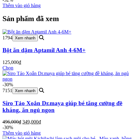
là:
tại
Thêm vào giỏ hàng
198,000₫.
là:
135,000₫.
Sản phẩm đã xem
1794
Xem nhanh
Bột ăn dặm Aptamil Anh 4-6M+
125,000
₫
Chọn
-30%
7151
Xem nhanh
Siro Tảo Xoắn Dr.maya giúp bé tăng cường đề
kháng, ăn ngủ ngon
Giá
Giá
496,000
₫
349,000
₫
gốc
hiện
-30%
là:
tại
Thêm vào giỏ hàng
496,000₫.
là: