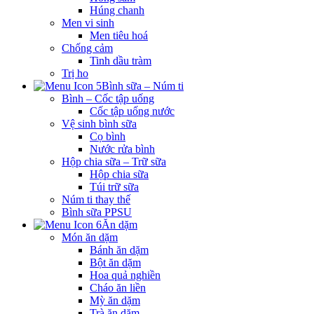
Húng chanh
Men vi sinh
Men tiêu hoá
Chống cảm
Tinh dầu tràm
Trị ho
Bình sữa – Núm ti
Bình – Cốc tập uống
Cốc tập uống nước
Vệ sinh bình sữa
Cọ bình
Nước rửa bình
Hộp chia sữa – Trữ sữa
Hộp chia sữa
Túi trữ sữa
Núm ti thay thế
Bình sữa PPSU
Ăn dặm
Món ăn dặm
Bánh ăn dặm
Bột ăn dặm
Hoa quả nghiền
Cháo ăn liền
Mỳ ăn dặm
Trà ăn dặm