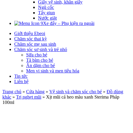
Giấy vệ sinh, khăn giấy
Ngũ cốc
Tẩy giun
Nước giặt
Xe đẩy – Phụ kiện ra ngoài
Giới thiệu Ebeoi
Chăm sóc thai kỳ
Chăm sóc mẹ sau sinh
Chăm sóc sơ sinh và trẻ nhỏ
Sữa cho bé
Tã bỉm cho bé
Ăn dặm cho bé
Men vi sinh và men tiêu hóa
Tin tức
Liên hệ
Trang chủ
»
Cửa hàng
»
Vệ sinh và chăm sóc cho bé
»
Đồ dùng
khác
»
Trị nghẹt mũi
»
Xịt mũi cá heo màu xanh Sterima Pháp
100ml