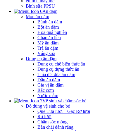
Núm ti thay thế
Bình sữa PPSU
Ăn dặm
Món ăn dặm
Bánh ăn dặm
Bột ăn dặm
Hoa quả nghiền
Cháo ăn liền
Mỳ ăn dặm
Trà ăn dặm
Váng sữa
Dụng cụ ăn dặm
Dụng cụ chế biến thức ăn
Dụng cụ đựng thức ăn
Thìa dĩa đũa ăn dặm
Dầu ăn dặm
Gia vị ăn dặm
Rắc cơm
Nước mắm
Vệ sinh và chăm sóc bé
Đồ dùng vệ sinh cho bé
Que Tưa lưỡi – Gạc Rơ lưỡi
Rơ lưỡi
Chăm sóc móng
Bàn chải đánh răng