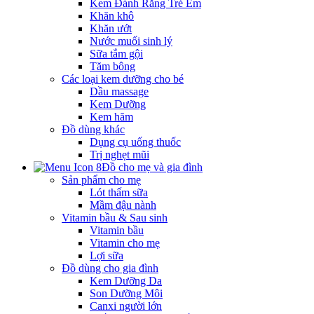
Kem Đánh Răng Trẻ Em
Khăn khô
Khăn ướt
Nước muối sinh lý
Sữa tắm gội
Tăm bông
Các loại kem dưỡng cho bé
Dầu massage
Kem Dưỡng
Kem hăm
Đồ dùng khác
Dụng cụ uống thuốc
Trị nghẹt mũi
Đồ cho mẹ và gia đình
Sản phẩm cho mẹ
Lót thấm sữa
Mầm đậu nành
Vitamin bầu & Sau sinh
Vitamin bầu
Vitamin cho mẹ
Lợi sữa
Đồ dùng cho gia đình
Kem Dưỡng Da
Son Dưỡng Môi
Canxi người lớn