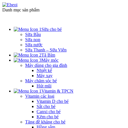
Danh mục sản phẩm
Sữa cho bé
Sữa Bầu
Sữa non
Sữa nước
Sữa Thanh – Sữa Viên
Tã Bỉm
Máy móc
Máy dùng cho gia đình
Nhiệt kế
Máy xay
Máy chăm sóc bé
Hút mũi
Vitamin & TPCN
Vitamin các loại
Vitamin D cho bé
Sắt cho bé
Canxi cho bé
Kẽm cho bé
Tăng đề kháng cho bé
Hồng sâm