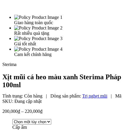
Giao hàng toàn quốc
Rất nhiều quà tặng
Giá tốt nhất
Cam kết chính hãng
Sterima
Xịt mũi cá heo màu xanh Sterima Pháp
100ml
Tình trạng:
Còn hàng
|
Dòng sản phẩm:
Trị nghẹt mũi
|
Mã
SKU:
Đang cập nhật
Khoảng
200,000
₫
–
220,000
₫
giá:
từ
200,000₫
Cấp ẩm