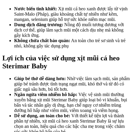
Nước biển tinh khiết:
Xịt mũi cá heo xanh được lấy từ vịnh
Saint-Malo (Pháp), giàu khoáng chất tự nhiên như kẽm,
mangan, selenium giúp hỗ trợ sức khỏe niêm mạc mũi.
Dung dịch đẳng trương:
Nồng độ muối tương đương với
dịch cơ thể, giúp làm sạch mũi một cách dịu nhẹ mà không
gây kích ứng.
Không chứa chất bảo quản:
An toàn cho trẻ sơ sinh và trẻ
nhỏ, không gây tác dụng phụ
Lợi ích của việc sử dụng xịt mũi cá heo
Sterimar Baby
Giúp bé thở dễ dàng hơn:
Nhờ việc làm sạch mũi, sản phẩm
giúp bé tránh được tình trạng ngạt mũi, khó thở và từ đó có
giấc ngủ sâu hơn, bú tốt hơn.
Ngăn ngừa viêm nhiễm hô hấp:
Việc vệ sinh mũi thường
xuyên bằng xịt mũi Sterimar Baby giúp loại bỏ vi khuẩn, bụi
bẩn và tác nhân gây dị ứng, hạn chế nguy cơ nhiễm trùng
đường hô hấp như viêm mũi, viêm xoang và viêm họng.
Dễ sử dụng, an toàn cho bé:
Với thiết kế tiện lợi và thành
phần tự nhiên, xịt mũi cá heo xanh Sterimar Baby là sự lựa
chọn an toàn, hiệu quả cho các bậc cha mẹ trong việc chăm
sóc sức khỏe hô hấp của bé.