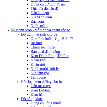
Dụng cụ đựng thức ăn
Thìa dĩa đũa ăn dặm
Dầu ăn dặm
Gia vị ăn dặm
Rắc cơm
Nước mắm
Vệ sinh và chăm sóc bé
Đồ dùng vệ sinh cho bé
Que Tưa lưỡi – Gạc Rơ lưỡi
Rơ lưỡi
Chăm sóc móng
Bàn chải đánh răng
Kem Đánh Răng Trẻ Em
Khăn khô
Khăn ướt
Nước muối sinh lý
Sữa tắm gội
Tăm bông
Các loại kem dưỡng cho bé
Dầu massage
Kem Dưỡng
Kem hăm
Đồ dùng khác
Dụng cụ uống thuốc