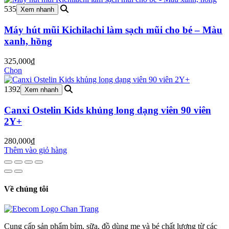
349,000₫.
535
Xem nhanh
Máy hút mũi Kichilachi làm sạch mũi cho bé – Màu
xanh, hồng
325,000
₫
Chọn
1392
Xem nhanh
Canxi Ostelin Kids khủng long dạng viên 90 viên
2Y+
280,000
₫
Thêm vào giỏ hàng
Về chúng tôi
Cung cấp sản phẩm bỉm, sữa, đồ dùng mẹ và bé chất lượng từ các