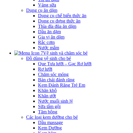
Váng sữa
Dụng cụ ăn dặm
Dụng cụ chế biến thức ăn
Dụng cụ đựng thức ăn
Thìa dĩa đũa ăn dặm
Dầu ăn dặm
Gia vị ăn dặm
Rắc cơm
Nước mắm
Vệ sinh và chăm sóc bé
Đồ dùng vệ sinh cho bé
Que Tưa lưỡi – Gạc Rơ lưỡi
Rơ lưỡi
Chăm sóc móng
Bàn chải đánh răng
Kem Đánh Răng Trẻ Em
Khăn khô
Khăn ướt
Nước muối sinh lý
Sữa tắm gội
Tăm bông
Các loại kem dưỡng cho bé
Dầu massage
Kem Dưỡng