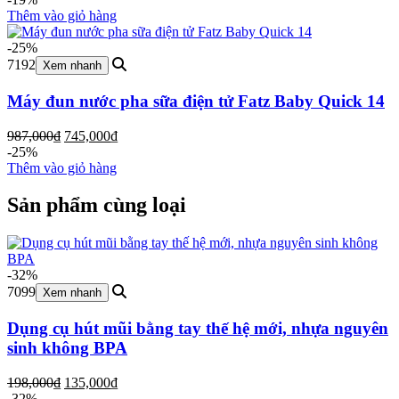
là:
tại
Thêm vào giỏ hàng
945,000₫.
là:
770,000₫.
-25%
7192
Xem nhanh
Máy đun nước pha sữa điện tử Fatz Baby Quick 14
Giá
Giá
987,000
₫
745,000
₫
gốc
hiện
-25%
là:
tại
Thêm vào giỏ hàng
987,000₫.
là:
745,000₫.
Sản phẩm cùng loại
-32%
7099
Xem nhanh
Dụng cụ hút mũi bằng tay thế hệ mới, nhựa nguyên
sinh không BPA
Giá
Giá
198,000
₫
135,000
₫
gốc
hiện
-32%