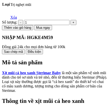
đến
Loại
Trị nghẹt mũi
220,000₫
Xóa
Số lượng:
Thêm vào giỏ hàng
Mua ngay
NHẬP MÃ:
HGKE4M59
Đồng giá 24k cho mọi đơn hàng từ 100k
Sao chép mã
Điều kiện
Mô tả sản phẩm
Xịt mũi cá heo xanh Sterimar Baby
là một sản phẩm vệ sinh mũi
dành cho trẻ sơ sinh và trẻ nhỏ, đến từ thương hiệu Sterimar (Pháp).
Loại xịt này thường được gọi là “cá heo xanh” do thiết kế vỏ chai
có màu xanh dương, tượng trưng cho dòng sản phẩm cơ bản của
Sterimar.
Thông tin về xịt mũi cá heo xanh