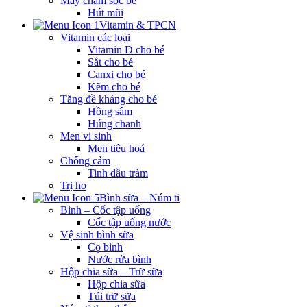
Máy chăm sóc bé
Hút mũi
Vitamin & TPCN
Vitamin các loại
Vitamin D cho bé
Sắt cho bé
Canxi cho bé
Kẽm cho bé
Tăng đề kháng cho bé
Hồng sâm
Húng chanh
Men vi sinh
Men tiêu hoá
Chống cảm
Tinh dầu tràm
Trị ho
Bình sữa – Núm ti
Bình – Cốc tập uống
Cốc tập uống nước
Vệ sinh bình sữa
Cọ bình
Nước rửa bình
Hộp chia sữa – Trữ sữa
Hộp chia sữa
Túi trữ sữa