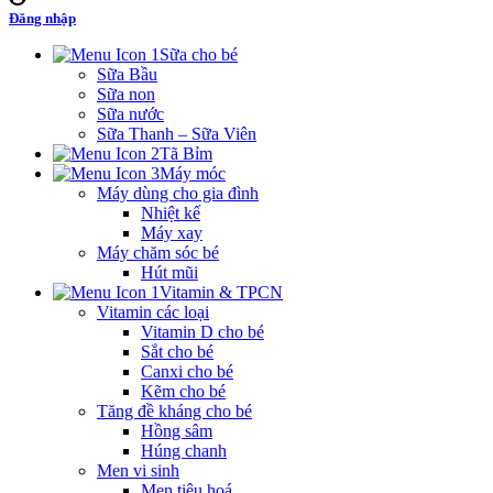
Đăng nhập
Sữa cho bé
Sữa Bầu
Sữa non
Sữa nước
Sữa Thanh – Sữa Viên
Tã Bỉm
Máy móc
Máy dùng cho gia đình
Nhiệt kế
Máy xay
Máy chăm sóc bé
Hút mũi
Vitamin & TPCN
Vitamin các loại
Vitamin D cho bé
Sắt cho bé
Canxi cho bé
Kẽm cho bé
Tăng đề kháng cho bé
Hồng sâm
Húng chanh
Men vi sinh
Men tiêu hoá