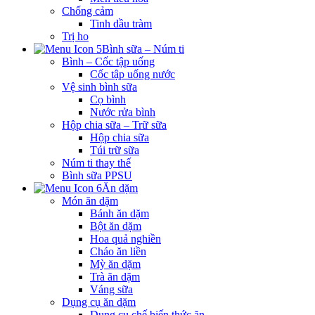
Chống cảm
Tinh dầu tràm
Trị ho
Bình sữa – Núm ti
Bình – Cốc tập uống
Cốc tập uống nước
Vệ sinh bình sữa
Cọ bình
Nước rửa bình
Hộp chia sữa – Trữ sữa
Hộp chia sữa
Túi trữ sữa
Núm ti thay thế
Bình sữa PPSU
Ăn dặm
Món ăn dặm
Bánh ăn dặm
Bột ăn dặm
Hoa quả nghiền
Cháo ăn liền
Mỳ ăn dặm
Trà ăn dặm
Váng sữa
Dụng cụ ăn dặm
Dụng cụ chế biến thức ăn