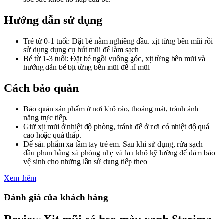
Hướng dẫn sử dụng
Trẻ từ 0-1 tuổi: Đặt bé nằm nghiêng đầu, xịt từng bên mũi rồi
sử dụng dụng cụ hút mũi để làm sạch
Bé từ 1-3 tuổi: Đặt bé ngồi vuông góc, xịt từng bên mũi và
hướng dẫn bé bịt từng bên mũi để hỉ mũi
Cách bảo quản
Bảo quản sản phẩm ở nơi khô ráo, thoáng mát, tránh ánh
nắng trực tiếp.
Giữ xịt mũi ở nhiệt độ phòng, tránh để ở nơi có nhiệt độ quá
cao hoặc quá thấp.
Để sản phẩm xa tầm tay trẻ em. Sau khi sử dụng, rửa sạch
đầu phun bằng xà phòng nhẹ và lau khô kỹ lưỡng để đảm bảo
vệ sinh cho những lần sử dụng tiếp theo
Xem thêm
Đánh giá của khách hàng
Review Xịt mũi cá heo màu xanh Sterima