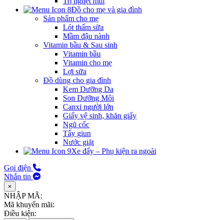
Trị nghẹt mũi
Đồ cho mẹ và gia đình
Sản phẩm cho mẹ
Lót thấm sữa
Mầm đậu nành
Vitamin bầu & Sau sinh
Vitamin bầu
Vitamin cho mẹ
Lợi sữa
Đồ dùng cho gia đình
Kem Dưỡng Da
Son Dưỡng Môi
Canxi người lớn
Giấy vệ sinh, khăn giấy
Ngũ cốc
Tẩy giun
Nước giặt
Xe đẩy – Phụ kiện ra ngoài
Gọi điện
Nhắn tin
×
NHẬP MÃ:
Mã khuyến mãi:
Điều kiện: