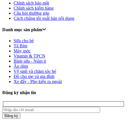
Chính sách bảo mật
Chính sách kiểm hàng
Câu hỏi thường gặp
Cách chúng tôi xuất bản nội dung
Danh mục sản phẩm
Sữa cho bé
Tã Bỉm
Máy móc
Vitamin & TPCN
Bình sữa - Núm ti
Ăn dặm
Vệ sinh và chăm sóc bé
Đồ cho mẹ và gia đình
Xe đẩy - Phụ kiện ra ngoài
Đăng ký nhận tin
Đăng ký