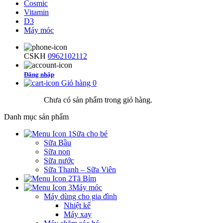
Cosmic
Vitamin
D3
Máy móc
CSKH
0962102112
Đăng nhập
Giỏ hàng
0
Chưa có sản phẩm trong giỏ hàng.
Danh mục sản phẩm
Sữa cho bé
Sữa Bầu
Sữa non
Sữa nước
Sữa Thanh – Sữa Viên
Tã Bỉm
Máy móc
Máy dùng cho gia đình
Nhiệt kế
Máy xay