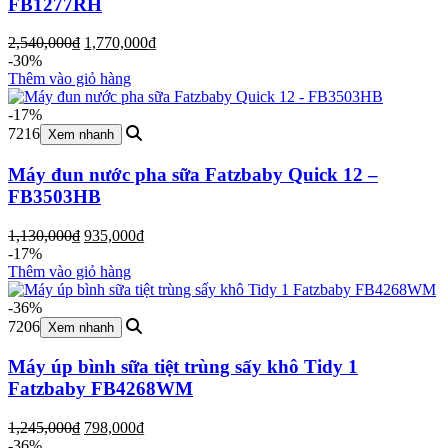
FB1277RH
Giá
Giá
2,540,000
₫
1,770,000
₫
gốc
hiện
-30%
là:
tại
Thêm vào giỏ hàng
2,540,000₫.
là:
1,770,000₫.
-17%
7216
Xem nhanh
Máy đun nước pha sữa Fatzbaby Quick 12 –
FB3503HB
Giá
Giá
1,130,000
₫
935,000
₫
gốc
hiện
-17%
là:
tại
Thêm vào giỏ hàng
1,130,000₫.
là:
935,000₫.
-36%
7206
Xem nhanh
Máy úp bình sữa tiệt trùng sấy khô Tidy 1
Fatzbaby FB4268WM
Giá
Giá
1,245,000
₫
798,000
₫
gốc
hiện
-36%