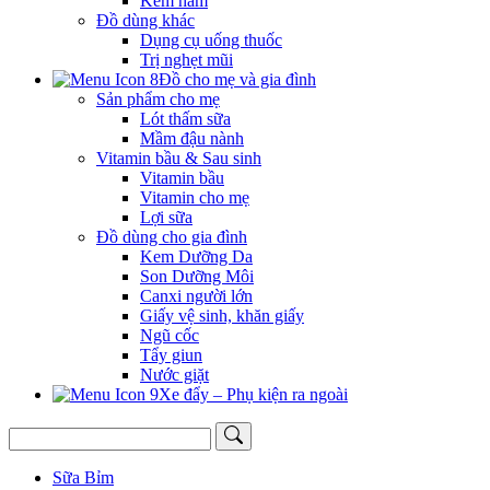
Kem hăm
Đồ dùng khác
Dụng cụ uống thuốc
Trị nghẹt mũi
Đồ cho mẹ và gia đình
Sản phẩm cho mẹ
Lót thấm sữa
Mầm đậu nành
Vitamin bầu & Sau sinh
Vitamin bầu
Vitamin cho mẹ
Lợi sữa
Đồ dùng cho gia đình
Kem Dưỡng Da
Son Dưỡng Môi
Canxi người lớn
Giấy vệ sinh, khăn giấy
Ngũ cốc
Tẩy giun
Nước giặt
Xe đẩy – Phụ kiện ra ngoài
Sữa Bỉm