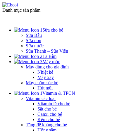
Danh mục sản phẩm
Sữa cho bé
Sữa Bầu
Sữa non
Sữa nước
Sữa Thanh – Sữa Viên
Tã Bỉm
Máy móc
Máy dùng cho gia đình
Nhiệt kế
Máy xay
Máy chăm sóc bé
Hút mũi
Vitamin & TPCN
Vitamin các loại
Vitamin D cho bé
Sắt cho bé
Canxi cho bé
Kẽm cho bé
Tăng đề kháng cho bé
Hồng sâm