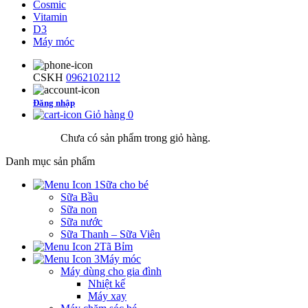
Cosmic
Vitamin
D3
Máy móc
CSKH
0962102112
Đăng nhập
Giỏ hàng
0
Chưa có sản phẩm trong giỏ hàng.
Danh mục sản phẩm
Sữa cho bé
Sữa Bầu
Sữa non
Sữa nước
Sữa Thanh – Sữa Viên
Tã Bỉm
Máy móc
Máy dùng cho gia đình
Nhiệt kế
Máy xay