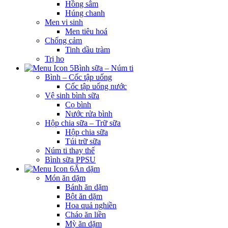
Hồng sâm
Húng chanh
Men vi sinh
Men tiêu hoá
Chống cảm
Tinh dầu tràm
Trị ho
Bình sữa – Núm ti
Bình – Cốc tập uống
Cốc tập uống nước
Vệ sinh bình sữa
Cọ bình
Nước rửa bình
Hộp chia sữa – Trữ sữa
Hộp chia sữa
Túi trữ sữa
Núm ti thay thế
Bình sữa PPSU
Ăn dặm
Món ăn dặm
Bánh ăn dặm
Bột ăn dặm
Hoa quả nghiền
Cháo ăn liền
Mỳ ăn dặm