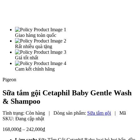
Giao hàng toàn quốc
Rất nhiều quà tặng
Giá tốt nhất
Cam kết chính hãng
Pigeon
Sữa tắm gội Cetaphil Baby Gentle Wash
& Shampoo
Tình trạng:
Còn hàng
|
Dòng sản phẩm:
Sữa tắm gội
|
Mã
SKU:
Đang cập nhật
Khoảng
168,000
₫
–
242,000
₫
giá:
Làm sạch:
Sữa Tắm Gội Cetaphil Baby loại bỏ bụi bẩn, dầu