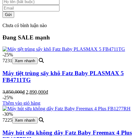
Gửi
Chưa có bình luận nào
Đang SALE mạnh
-25%
7231
Xem nhanh
Máy tiệt trùng sấy khô Fatz Baby PLASMAX 5
FB4711TG
Giá
Giá
3,850,000
₫
2,890,000
₫
gốc
hiện
-25%
là:
tại
Thêm vào giỏ hàng
3,850,000₫.
là:
2,890,000₫.
-30%
7225
Xem nhanh
Máy hút sữa không dây Fatz Baby Freemax 4 Plus