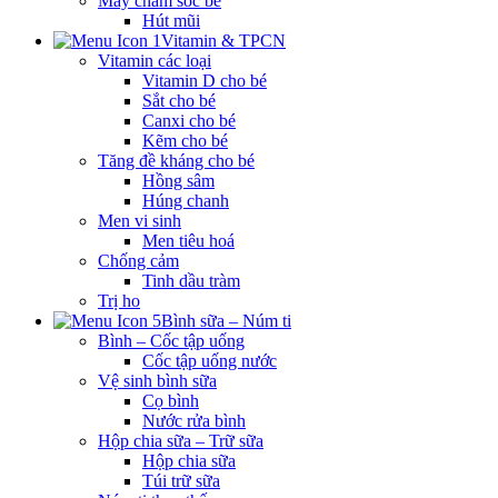
Máy chăm sóc bé
Hút mũi
Vitamin & TPCN
Vitamin các loại
Vitamin D cho bé
Sắt cho bé
Canxi cho bé
Kẽm cho bé
Tăng đề kháng cho bé
Hồng sâm
Húng chanh
Men vi sinh
Men tiêu hoá
Chống cảm
Tinh dầu tràm
Trị ho
Bình sữa – Núm ti
Bình – Cốc tập uống
Cốc tập uống nước
Vệ sinh bình sữa
Cọ bình
Nước rửa bình
Hộp chia sữa – Trữ sữa
Hộp chia sữa
Túi trữ sữa