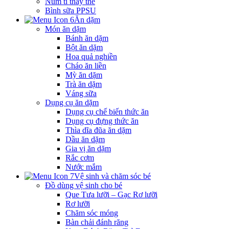
Núm ti thay thế
Bình sữa PPSU
Ăn dặm
Món ăn dặm
Bánh ăn dặm
Bột ăn dặm
Hoa quả nghiền
Cháo ăn liền
Mỳ ăn dặm
Trà ăn dặm
Váng sữa
Dụng cụ ăn dặm
Dụng cụ chế biến thức ăn
Dụng cụ đựng thức ăn
Thìa dĩa đũa ăn dặm
Dầu ăn dặm
Gia vị ăn dặm
Rắc cơm
Nước mắm
Vệ sinh và chăm sóc bé
Đồ dùng vệ sinh cho bé
Que Tưa lưỡi – Gạc Rơ lưỡi
Rơ lưỡi
Chăm sóc móng
Bàn chải đánh răng