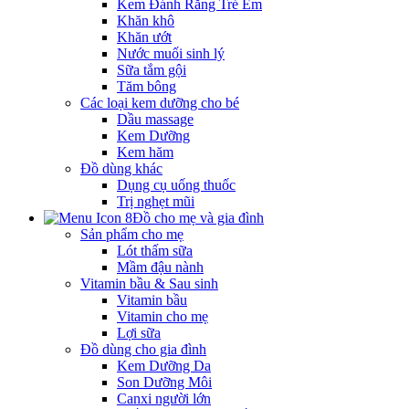
Kem Đánh Răng Trẻ Em
Khăn khô
Khăn ướt
Nước muối sinh lý
Sữa tắm gội
Tăm bông
Các loại kem dưỡng cho bé
Dầu massage
Kem Dưỡng
Kem hăm
Đồ dùng khác
Dụng cụ uống thuốc
Trị nghẹt mũi
Đồ cho mẹ và gia đình
Sản phẩm cho mẹ
Lót thấm sữa
Mầm đậu nành
Vitamin bầu & Sau sinh
Vitamin bầu
Vitamin cho mẹ
Lợi sữa
Đồ dùng cho gia đình
Kem Dưỡng Da
Son Dưỡng Môi
Canxi người lớn