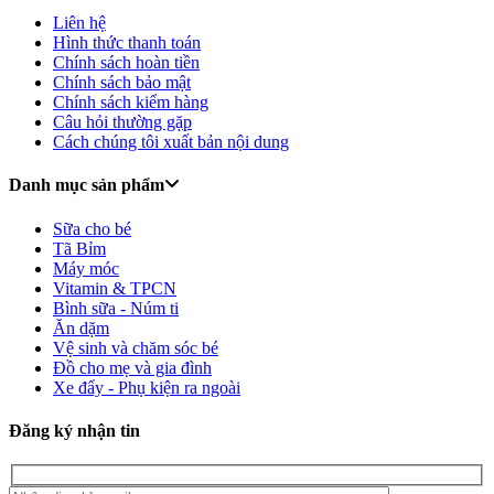
Liên hệ
Hình thức thanh toán
Chính sách hoàn tiền
Chính sách bảo mật
Chính sách kiểm hàng
Câu hỏi thường gặp
Cách chúng tôi xuất bản nội dung
Danh mục sản phẩm
Sữa cho bé
Tã Bỉm
Máy móc
Vitamin & TPCN
Bình sữa - Núm ti
Ăn dặm
Vệ sinh và chăm sóc bé
Đồ cho mẹ và gia đình
Xe đẩy - Phụ kiện ra ngoài
Đăng ký nhận tin