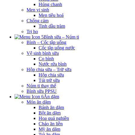
Húng chanh
Men vi sinh
Men tiêu hoá
Chống cảm
Tinh dầu tràm
Trị ho
Bình sữa – Núm ti
Bình – Cốc tập uống
Cốc tập uống nước
Vệ sinh bình sữa
Cọ bình
Nước rửa bình
Hộp chia sữa – Trữ sữa
Hộp chia sữa
Túi trữ sữa
Núm ti thay thế
Bình sữa PPSU
Ăn dặm
Món ăn dặm
Bánh ăn dặm
Bột ăn dặm
Hoa quả nghiền
Cháo ăn liền
Mỳ ăn dặm
Trà ăn dặm