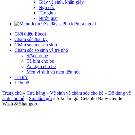
Giấy vệ sinh, khăn giấy
Ngũ cốc
Tẩy giun
Nước giặt
Xe đẩy – Phụ kiện ra ngoài
Giới thiệu Ebeoi
Chăm sóc thai kỳ
Chăm sóc mẹ sau sinh
Chăm sóc sơ sinh và trẻ nhỏ
Sữa cho bé
Tã bỉm cho bé
Ăn dặm cho bé
Men vi sinh và men tiêu hóa
Tin tức
Liên hệ
Trang chủ
»
Cửa hàng
»
Vệ sinh và chăm sóc cho bé
»
Đồ dùng vệ
sinh cho bé
»
Sữa tắm gội
»
Sữa tắm gội Cetaphil Baby Gentle
Wash & Shampoo