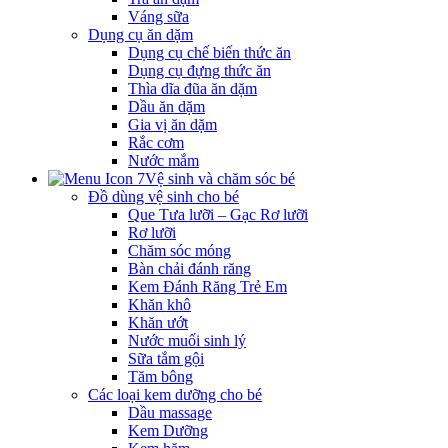
Váng sữa
Dụng cụ ăn dặm
Dụng cụ chế biến thức ăn
Dụng cụ đựng thức ăn
Thìa dĩa đũa ăn dặm
Dầu ăn dặm
Gia vị ăn dặm
Rắc cơm
Nước mắm
Vệ sinh và chăm sóc bé
Đồ dùng vệ sinh cho bé
Que Tưa lưỡi – Gạc Rơ lưỡi
Rơ lưỡi
Chăm sóc móng
Bàn chải đánh răng
Kem Đánh Răng Trẻ Em
Khăn khô
Khăn ướt
Nước muối sinh lý
Sữa tắm gội
Tăm bông
Các loại kem dưỡng cho bé
Dầu massage
Kem Dưỡng