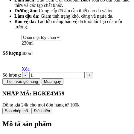
từ
thừa và các tạp chất khác.
168,000₫
Dưỡng ẩm:
Cung cấp độ ẩm cần thiết cho da và tóc.
đến
Làm dịu da:
Giảm tình trạng khô, căng và ngứa da.
242,000₫
Bảo vệ da:
Tạo lớp màng bảo vệ da khỏi tác hại của môi
trường.
230ml
Số lượng
400ml
Xóa
Số lượng:
Thêm vào giỏ hàng
Mua ngay
NHẬP MÃ:
HGKE4M59
Đồng giá 24k cho mọi đơn hàng từ 100k
Sao chép mã
Điều kiện
Mô tả sản phẩm