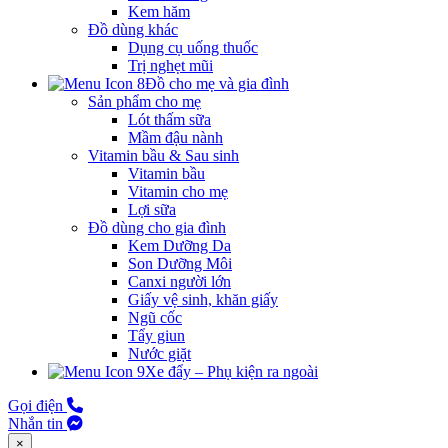
Kem hăm
Đồ dùng khác
Dụng cụ uống thuốc
Trị nghẹt mũi
Đồ cho mẹ và gia đình
Sản phẩm cho mẹ
Lót thấm sữa
Mầm đậu nành
Vitamin bầu & Sau sinh
Vitamin bầu
Vitamin cho mẹ
Lợi sữa
Đồ dùng cho gia đình
Kem Dưỡng Da
Son Dưỡng Môi
Canxi người lớn
Giấy vệ sinh, khăn giấy
Ngũ cốc
Tẩy giun
Nước giặt
Xe đẩy – Phụ kiện ra ngoài
Gọi điện
Nhắn tin
×