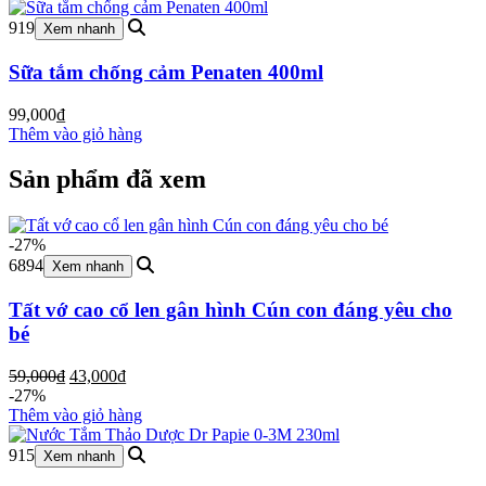
từ
56,000₫
919
Xem nhanh
đến
198,000₫
Sữa tắm chống cảm Penaten 400ml
99,000
₫
Thêm vào giỏ hàng
Sản phẩm đã xem
-27%
6894
Xem nhanh
Tất vớ cao cổ len gân hình Cún con đáng yêu cho
bé
Giá
Giá
59,000
₫
43,000
₫
gốc
hiện
-27%
là:
tại
Thêm vào giỏ hàng
59,000₫.
là:
43,000₫.
915
Xem nhanh