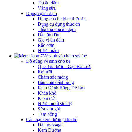
Trà ăn dặm
Váng sữa
Dụng cụ ăn dặm
Dụng cụ chế biến thức ăn
Dụng cụ đựng thức ăn
Thìa dĩa đũa ăn dặm
Dầu ăn dặm
Gia vị ăn dặm
Rắc cơm
Nước mắm
Vệ sinh và chăm sóc bé
Đồ dùng vệ sinh cho bé
Que Tưa lưỡi – Gạc Rơ lưỡi
Rơ lưỡi
Chăm sóc móng
Bàn chải đánh răng
Kem Đánh Răng Trẻ Em
Khăn khô
Khăn ướt
Nước muối sinh lý
Sữa tắm gội
Tăm bông
Các loại kem dưỡng cho bé
Dầu massage
Kem Dưỡng