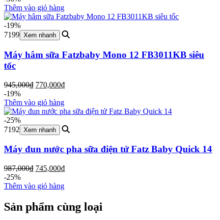
là:
tại
Thêm vào giỏ hàng
1,245,000₫.
là:
798,000₫.
-19%
7199
Xem nhanh
Máy hâm sữa Fatzbaby Mono 12 FB3011KB siêu
tốc
Giá
Giá
945,000
₫
770,000
₫
gốc
hiện
-19%
là:
tại
Thêm vào giỏ hàng
945,000₫.
là:
770,000₫.
-25%
7192
Xem nhanh
Máy đun nước pha sữa điện tử Fatz Baby Quick 14
Giá
Giá
987,000
₫
745,000
₫
gốc
hiện
-25%
là:
tại
Thêm vào giỏ hàng
987,000₫.
là:
745,000₫.
Sản phẩm cùng loại