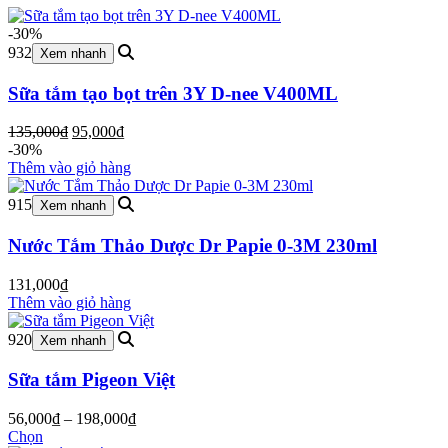
-30%
932
Xem nhanh
Sữa tắm tạo bọt trên 3Y D-nee V400ML
Giá
Giá
135,000
₫
95,000
₫
gốc
hiện
-30%
là:
tại
Thêm vào giỏ hàng
135,000₫.
là:
95,000₫.
915
Xem nhanh
Nước Tắm Thảo Dược Dr Papie 0-3M 230ml
131,000
₫
Thêm vào giỏ hàng
920
Xem nhanh
Sữa tắm Pigeon Việt
Khoảng
56,000
₫
–
198,000
₫
giá:
Chọn