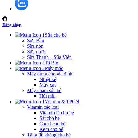
Đăng nhập
Sữa cho bé
Sữa Bầu
Sữa non
Sữa nước
Sữa Thanh – Sữa Viên
Tã Bỉm
Máy móc
Máy dùng cho gia đình
Nhiệt kế
Máy xay
Máy chăm sóc bé
Hút mũi
Vitamin & TPCN
Vitamin các loại
Vitamin D cho bé
Sắt cho bé
Canxi cho bé
Kẽm cho bé
Tăng đề kháng cho bé