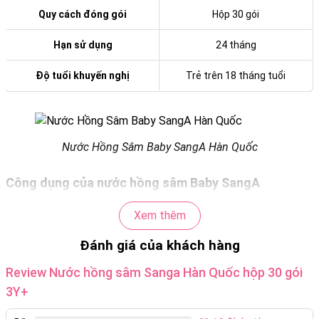
Quy cách đóng gói
Hộp 30 gói
Hạn sử dụng
24 tháng
Độ tuổi khuyến nghị
Trẻ trên 18 tháng tuổi
Nước Hồng Sâm Baby SangA Hàn Quốc
Công dụng của nước hồng sâm Baby SangA
Tăng cường sức khỏe tự nhiên: Hồng Sâm Baby SangA
Xem thêm
cung cấp dưỡng chất cần thiết, giúp tăng cường hệ miễn
dịch, hỗ trợ sự phát triển và bảo vệ sức khỏe của bé một
Đánh giá của khách hàng
cách an toàn.
Review Nước hồng sâm Sanga Hàn Quốc hộp 30 gói
Bổ sung năng lượng: Với sự kết hợp của hồng sâm và các
3Y+
thành phần bổ dưỡng như mật ong và vitamin, sản phẩm
giúp trẻ có nguồn năng lượng dồi dào, tăng cường sức