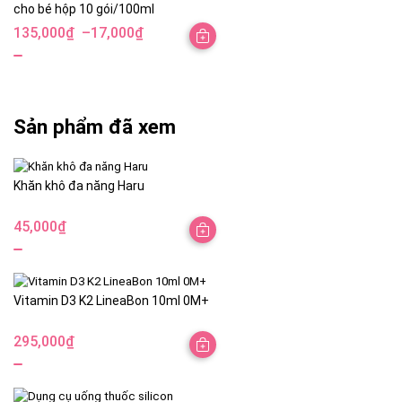
cho bé hộp 10 gói/100ml
135,000
₫
–
17,000
₫
Khoảng
giá:
từ
17,000₫
Sản phẩm đã xem
đến
135,000₫
Khăn khô đa năng Haru
45,000
₫
Vitamin D3 K2 LineaBon 10ml 0M+
295,000
₫