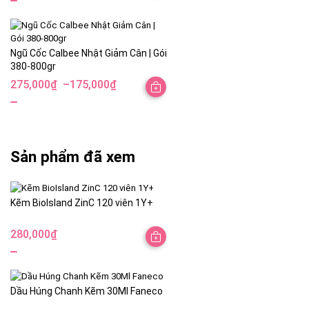
Ngũ Cốc Calbee Nhật Giảm Cân | Gói
380-800gr
275,000
₫
–
175,000
₫
Khoảng
giá:
từ
175,000₫
Sản phẩm đã xem
đến
275,000₫
Kẽm BioIsland ZinC 120 viên 1Y+
280,000
₫
Dầu Húng Chanh Kẽm 30Ml Faneco