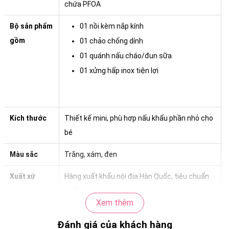
chứa PFOA
Bộ sản phẩm
01 nồi kèm nắp kính
gồm
01 chảo chống dính
01 quánh nấu cháo/đun sữa
01 xửng hấp inox tiện lợi
Kích thước
Thiết kế mini, phù hợp nấu khẩu phần nhỏ cho
bé
Màu sắc
Trắng, xám, đen
Xuất xứ
Hàng xuất khẩu nội địa Hàn Quốc, tiêu chuẩn
chất lượng cao
Xem thêm
Khả năng
Dùng được trên bếp gas, bếp hồng ngoại
Đánh giá của khách hàng
tương thích
(không dùng được trên bếp từ)