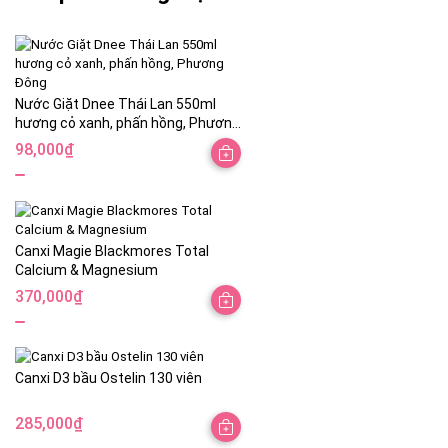
Nước Giặt Dnee Thái Lan 550ml
hương cỏ xanh, phấn hồng, Phương
Đông
98,000
₫
Canxi Magie Blackmores Total
Calcium & Magnesium
370,000
₫
Canxi D3 bầu Ostelin 130 viên
285,000
₫