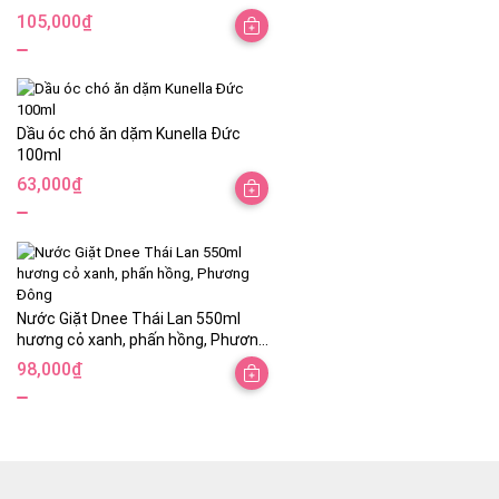
105,000
₫
Dầu óc chó ăn dặm Kunella Đức
100ml
63,000
₫
Nước Giặt Dnee Thái Lan 550ml
hương cỏ xanh, phấn hồng, Phương
Đông
98,000
₫