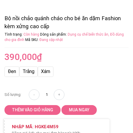
Bộ nồi chảo quánh cháo cho bé ăn dặm Fashion
kèm xửng cao cấp
Tình trạng:
Còn hàng
Dòng sản phẩm:
Dụng cụ chế biến thức ăn
,
Đồ dùng
cho gia đình
Mã SKU:
Đang cập nhật
390,000
₫
Đen
Trắng
Xám
Số lượng:
THÊM VÀO GIỎ HÀNG
MUA NGAY
NHẬP MÃ:
HGKE4M59