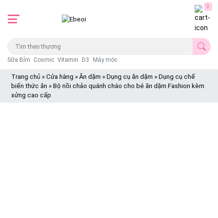
0
Sữa Bỉm
Cosmic
Vitamin
D3
Máy móc
Trang chủ
»
Cửa hàng
»
Ăn dặm
»
Dụng cụ ăn dặm
»
Dụng cụ chế
biến thức ăn
»
Bộ nồi chảo quánh cháo cho bé ăn dặm Fashion kèm
xửng cao cấp