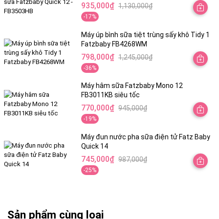
935,000
₫
1,130,000
₫
1,770,000₫.
thọ sản phẩm
Giá
Giá
-17%
gốc
hiện
là:
tại
Máy úp bình sữa tiệt trùng sấy khô Tidy 1
Fatzbaby FB4268WM
1,130,000₫.
là:
798,000
₫
1,245,000
₫
935,000₫.
Giá
Giá
-36%
gốc
hiện
là:
tại
Máy hâm sữa Fatzbaby Mono 12
FB3011KB siêu tốc
1,245,000₫.
là:
770,000
₫
945,000
₫
798,000₫.
Giá
Giá
-19%
gốc
hiện
là:
tại
Máy đun nước pha sữa điện tử Fatz Baby
Quick 14
945,000₫.
là:
745,000
₫
987,000
₫
770,000₫.
Giá
Giá
-25%
gốc
hiện
là:
tại
987,000₫.
là:
745,000₫.
Sản phẩm cùng loại