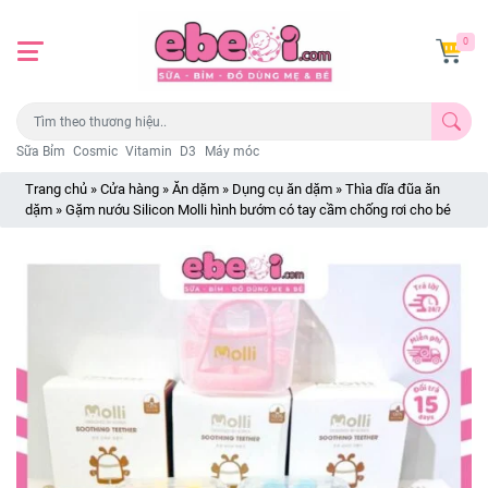
0
Sữa Bỉm
Cosmic
Vitamin
D3
Máy móc
Trang chủ
»
Cửa hàng
»
Ăn dặm
»
Dụng cụ ăn dặm
»
Thìa dĩa đũa ăn
dặm
»
Gặm nướu Silicon Molli hình bướm có tay cầm chống rơi cho bé