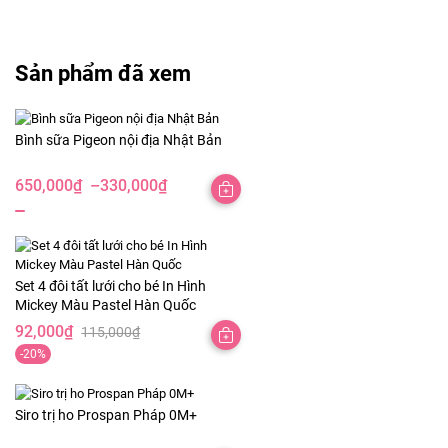
Sản phẩm đã xem
Bình sữa Pigeon nội địa Nhật Bản
650,000
₫
–
330,000
₫
Khoảng
giá:
từ
330,000₫
Set 4 đôi tất lưới cho bé In Hình
đến
Mickey Màu Pastel Hàn Quốc
650,000₫
92,000
₫
115,000
₫
Giá
Giá
-20%
gốc
hiện
là:
tại
115,000₫.
là:
Siro trị ho Prospan Pháp 0M+
92,000₫.