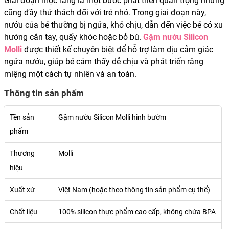
Giai đoạn mọc răng là một bước phát triển quan trọng nhưng
cũng đầy thử thách đối với trẻ nhỏ. Trong giai đoạn này,
nướu của bé thường bị ngứa, khó chịu, dẫn đến việc bé có xu
hướng cắn tay, quấy khóc hoặc bỏ bú.
Gặm nướu Silicon
Molli
được thiết kế chuyên biệt để hỗ trợ làm dịu cảm giác
ngứa nướu, giúp bé cảm thấy dễ chịu và phát triển răng
miệng một cách tự nhiên và an toàn.
Thông tin sản phẩm
Tên sản
Gặm nướu Silicon Molli hình bướm
phẩm
Thương
Molli
hiệu
Xuất xứ
Việt Nam (hoặc theo thông tin sản phẩm cụ thể)
Chất liệu
100% silicon thực phẩm cao cấp, không chứa BPA