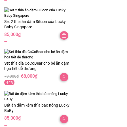
Set 2 thìa ăn dặm Silicon của Lucky
Baby Singapore
85,000
₫
Set thìa dĩa CoCoBear cho bé ăn dặm
họa tiết dễ thương
68,000
₫
79,000
₫
-14%
Bát ăn dặm kèm thìa báo nóng Lucky
BaBy
85,000
₫