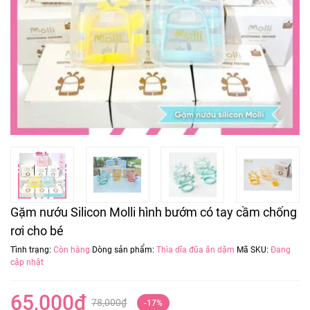
Gặm nướu Silicon Molli hình bướm có tay cầm chống
rơi cho bé
Tình trạng:
Còn hàng
Dòng sản phẩm:
Thìa dĩa đũa ăn dặm
Mã SKU:
Đang
cập nhật
65,000
₫
78,000
₫
-17%