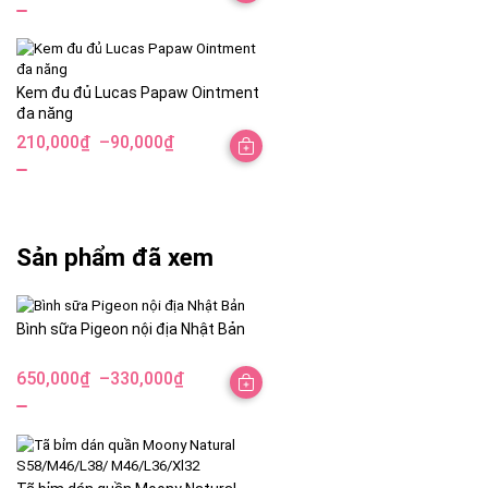
Kem đu đủ Lucas Papaw Ointment
đa năng
210,000
₫
–
90,000
₫
Khoảng
giá:
từ
90,000₫
Sản phẩm đã xem
đến
210,000₫
Bình sữa Pigeon nội địa Nhật Bản
650,000
₫
–
330,000
₫
Khoảng
giá:
từ
330,000₫