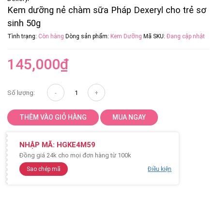
Kem dưỡng nẻ chàm sữa Pháp Dexeryl cho trẻ sơ
sinh 50g
Tình trạng:
Còn hàng
Dòng sản phẩm:
Kem Dưỡng
Mã SKU:
Đang cập nhật
145,000
₫
Số lượng:
THÊM VÀO GIỎ HÀNG
MUA NGAY
NHẬP MÃ:
HGKE4M59
Đồng giá 24k cho mọi đơn hàng từ 100k
Sao chép mã
Điều kiện