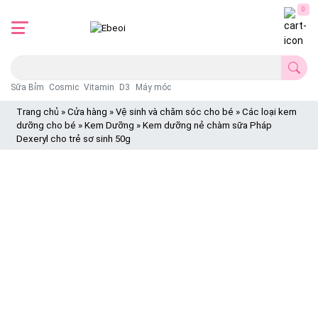
0
Sữa Bỉm
Cosmic
Vitamin
D3
Máy móc
Trang chủ
»
Cửa hàng
»
Vệ sinh và chăm sóc cho bé
»
Các loại kem
dưỡng cho bé
»
Kem Dưỡng
»
Kem dưỡng nẻ chàm sữa Pháp
Dexeryl cho trẻ sơ sinh 50g