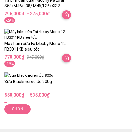
Tã bỉm dán quần Moony Natural
đến
S58/M46/L38/ M46/L36/Xl32
650,000₫
295,000
₫
–
275,000
₫
Khoảng
-29%
giá:
từ
275,000₫
Máy hâm sữa Fatzbaby Mono 12
đến
FB3011KB siêu tốc
295,000₫
770,000
₫
945,000
₫
Giá
Giá
-19%
gốc
hiện
là:
tại
945,000₫.
là:
Sữa Blackmores Úc 900g
770,000₫.
550,000
₫
–
535,000
₫
Khoảng
giá:
CHỌN
từ
535,000₫
đến