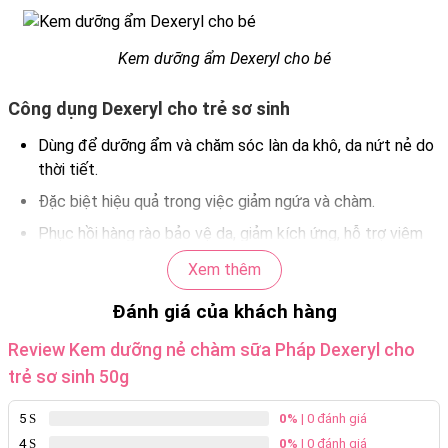
Kem dưỡng ẩm Dexeryl cho bé
Công dụng
Dexeryl cho trẻ sơ sinh
Dùng để dưỡng ẩm và chăm sóc làn da khô, da nứt nẻ do
thời tiết.
Đặc biệt hiệu quả trong việc giảm ngứa và chàm.
Phục hồi hàng rào bảo vệ da, giảm kích ứng, hỗ trợ viêm
da cơ địa
Xem thêm
Thành phần
Đánh giá của khách hàng
Glycerin: Giữ nước cho da, giảm tình trạng khô da, giúp làn
Review Kem dưỡng nẻ chàm sữa Pháp Dexeryl cho
da luôn trở nên mềm mại và căng bóng.
trẻ sơ sinh 50g
Paraffinum Liquidum: Dầu khoáng, tạo một lớp bảo vệ
trên da, giúp cấp ẩm cho làn da của bé.
5
0%
| 0 đánh giá
4
0%
| 0 đánh giá