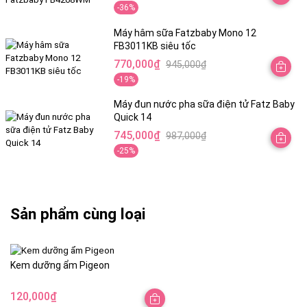
-36%
gốc
hiện
là:
tại
Máy hâm sữa Fatzbaby Mono 12
FB3011KB siêu tốc
1,245,000₫.
là:
770,000
₫
945,000
₫
798,000₫.
Giá
Giá
-19%
gốc
hiện
là:
tại
Máy đun nước pha sữa điện tử Fatz Baby
Quick 14
945,000₫.
là:
745,000
₫
987,000
₫
770,000₫.
Giá
Giá
-25%
gốc
hiện
là:
tại
987,000₫.
là:
745,000₫.
Sản phẩm cùng loại
Kem dưỡng ẩm Pigeon
120,000
₫